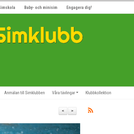
Simskola
Baby- och minisim
Engagera dig!
Anmälan till Simklubben
Våra tävlingar
Klubbkollektion
<
>