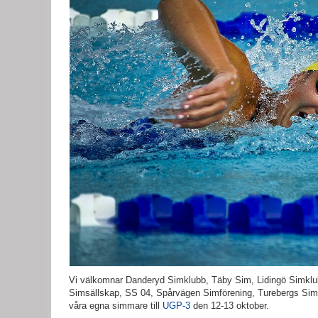
Vi välkomnar Danderyd Simklubb, Täby Sim, Lidingö Simkl
Simsällskap, SS 04, Spårvägen Simförening, Turebergs Si
våra egna simmare till
UGP-3
den 12-13 oktober.