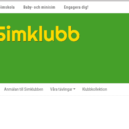
Simskola
Baby- och minisim
Engagera dig!
Anmälan till Simklubben
Våra tävlingar
Klubbkollektion