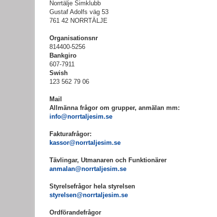
Norrtälje Simklubb
Gustaf Adolfs väg 53
761 42 NORRTÄLJE
Organisationsnr
814400-5256
Bankgiro
607-7911
Swish
123 562 79 06
Mail
Allmänna frågor om grupper, anmälan mm:
info@norrtaljesim.se
Fakturafrågor:
kassor@norrtaljesim.se
Tävlingar, Utmanaren och Funktionärer
anmalan@norrtaljesim.se
Styrelsefrågor hela styrelsen
styrelsen@norrtaljesim.se
Ordförandefrågor