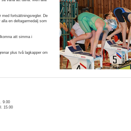
er med fortsättningsregler. De
år alla en deltagarmedalj som
lkomna att simma i
grenar plus två lagkapper om
. 9.00
l. 15.00