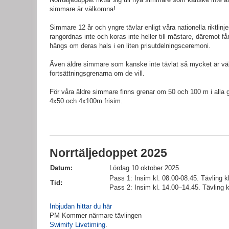
simmare är välkomna!
Simmare 12 år och yngre tävlar enligt våra nationella riktlinj
rangordnas inte och koras inte heller till mästare, däremot f
hängs om deras hals i en liten prisutdelningsceremoni.
Även äldre simmare som kanske inte tävlat så mycket är vä
fortsättningsgrenarna om de vill.
För våra äldre simmare finns grenar om 50 och 100 m i alla 
4x50 och 4x100m frisim.
Norrtäljedoppet 2025
Datum:
Lördag 10 oktober 2025
Pass 1: Insim kl. 08.00-08.45. Tävling kl
Tid:
Pass 2: Insim kl. 14.00–14.45. Tävling k
Inbjudan hittar du här
PM Kommer närmare tävlingen
Swimify Livetiming
.