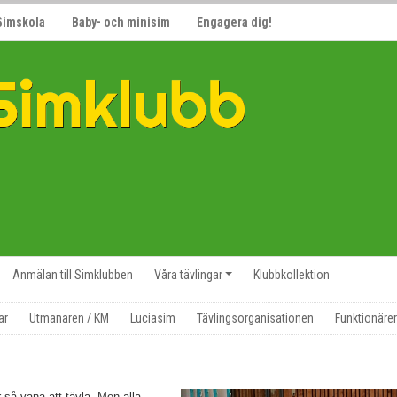
Simskola
Baby- och minisim
Engagera dig!
Anmälan till Simklubben
Våra tävlingar
Klubbkollektion
ar
Utmanaren / KM
Luciasim
Tävlingsorganisationen
Funktionärer
r så vana att tävla. Men alla