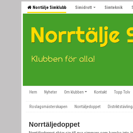
Norrtälje Simklubb
Simidrott
Simteknik
Hem
Nyheter
Om klubben
Kontakt
Topp Tolv
Roslagsmästerskapen
Norrtäljedoppet
Distriktstävling
Norrtäljedoppet
Norrtäljedoppet riktar sig till nya simmare som kanske inte ä