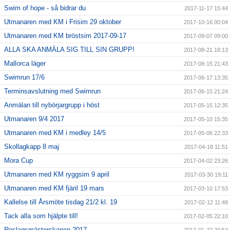
Swim of hope - så bidrar du
2017-11-17 15:44
Utmanaren med KM i Frisim 29 oktober
2017-10-16 00:04
Utmanaren med KM bröstsim 2017-09-17
2017-09-07 09:00
ALLA SKA ANMÄLA SIG TILL SIN GRUPP!
2017-08-21 18:13
Mallorca läger
2017-08-15 21:43
Swimrun 17/6
2017-06-17 13:35
Terminsavslutning med Swimrun
2017-06-15 21:24
Anmälan till nybörjargrupp i höst
2017-05-15 12:35
Utmanaren 9/4 2017
2017-05-10 15:35
Utmanaren med KM i medley 14/5
2017-05-06 22:33
Skollagkapp 8 maj
2017-04-18 11:51
Mora Cup
2017-04-02 23:26
Utmanaren med KM ryggsim 9 april
2017-03-30 19:11
Utmanaren med KM fjäril 19 mars
2017-03-10 17:53
Kallelse till Årsmöte tisdag 21/2 kl. 19
2017-02-12 11:48
Tack alla som hjälpte till!
2017-02-05 22:10
Roslagsmästerskapen 2017
2017-01-22 20:54