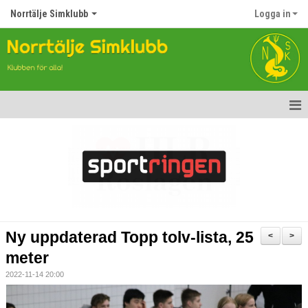
Norrtälje Simklubb
Logga in
Hem
Nyheter
Om klubben
Kontakt
Ny uppdaterad Topp tolv-lista, 25
<
>
Topp Tolv
meter
2022-11-14 20:00
Anmälan till Simklubben
Våra tävlingar