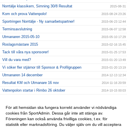
Norrtälje klassikern, Simning 30/8 Resultat
2015-08-31
Kom och prova Vattenpolo!
2015-08-24 23:26
Sportringen Norrtälje - Ny samarbetspartner!
2015-06-23 12:44
Terminsavslutning
2015-06-07 12:58
Utmanaren 2015-05-10
2015-05-10 17:29
Roslagsmästare 2015
2015-02-16 15:45
Tack till våra nya sponsorer!
2015-01-25 17:53
Vill du vara med?
2015-01-20 13:49
Vi söker fler stjärnor till Sponsor & Profilgruppen
2015-01-20 13:19
Utmanaren 14 december
2014-12-13 12:34
Resultat KM och Utmanare 16 nov
2014-11-16 20:59
Vattenpolon startar i Rimbo 26 oktober
2014-10-15 00:03
6 NYA KLUBBREKORD I HELGEN!!
2014-10-06 23:24
Nybörjarträning i Norrtälje!
2014-09-11 13:09
För att hemsidan ska fungera korrekt använder vi nödvändiga
cookies från SportAdmin. Dessa går inte att stänga av.
Vi startar Vattenpolo i höst i form av Poolkampen.
2014-09-11 13:08
Föreningen kan också använda frivilliga cookies, t.ex. för
Vuxencrawl i Rimbo!
2014-09-11 13:00
statistik eller marknadsföring. Du väljer själv om du vill acceptera