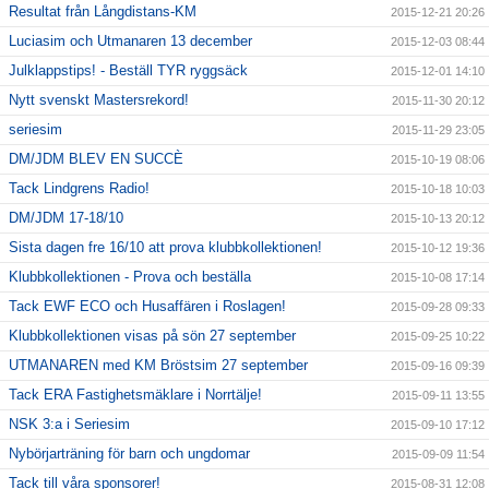
Resultat från Långdistans-KM
2015-12-21 20:26
Luciasim och Utmanaren 13 december
2015-12-03 08:44
Julklappstips! - Beställ TYR ryggsäck
2015-12-01 14:10
Nytt svenskt Mastersrekord!
2015-11-30 20:12
seriesim
2015-11-29 23:05
DM/JDM BLEV EN SUCCÈ
2015-10-19 08:06
Tack Lindgrens Radio!
2015-10-18 10:03
DM/JDM 17-18/10
2015-10-13 20:12
Sista dagen fre 16/10 att prova klubbkollektionen!
2015-10-12 19:36
Klubbkollektionen - Prova och beställa
2015-10-08 17:14
Tack EWF ECO och Husaffären i Roslagen!
2015-09-28 09:33
Klubbkollektionen visas på sön 27 september
2015-09-25 10:22
UTMANAREN med KM Bröstsim 27 september
2015-09-16 09:39
Tack ERA Fastighetsmäklare i Norrtälje!
2015-09-11 13:55
NSK 3:a i Seriesim
2015-09-10 17:12
Nybörjarträning för barn och ungdomar
2015-09-09 11:54
Tack till våra sponsorer!
2015-08-31 12:08