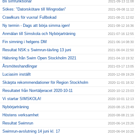
Bli simfunktionär
2021-09-13 11:08
Sökes: "Datorskötare till Wingrodan"
2021-09-08 11:12
Crawlkurs för vuxna! Fullbokad
2021-08-21 12:02
Ny termin - Dags att börja simma igen!
2021-08-12 16:36
Anmälan till Simskola och Nybörjarträning
2021-07-16 12:55
Fin simning i helgens DM
2021-06-14 08:30
Resultat NSK:s Swimrun-tävling 13 juni
2021-06-04 22:50
Hälsning från Swim Open Stockholm 2021
2021-04-10 19:32
Årsmöteshandlingar
2021-03-17 13:05
Luciasim inställt
2020-12-09 19:29
Skärpta rekommendationer för Region Stockholm
2020-11-01 18:32
Resultatet från Norrtäljeracet 2020-10-11
2020-10-12 23:03
Vi startar SIMSKOLA!
2020-10-01 12:13
Nybörjarträning
2020-08-15 23:49
Höstens verksamhet
2020-08-08 21:16
Resultat Swimrun
2020-06-14 23:26
Swimrun-avslutning 14 juni kl. 17
2020-06-04 10:25