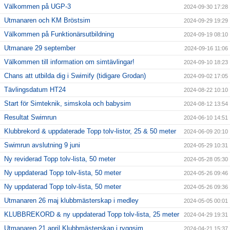
Välkommen på UGP-3
2024-09-30 17:28
Utmanaren och KM Bröstsim
2024-09-29 19:29
Välkommen på Funktionärsutbildning
2024-09-19 08:10
Utmanare 29 september
2024-09-16 11:06
Välkommen till information om simtävlingar!
2024-09-10 18:23
Chans att utbilda dig i Swimify (tidigare Grodan)
2024-09-02 17:05
Tävlingsdatum HT24
2024-08-22 10:10
Start för Simteknik, simskola och babysim
2024-08-12 13:54
Resultat Swimrun
2024-06-10 14:51
Klubbrekord & uppdaterade Topp tolv-listor, 25 & 50 meter
2024-06-09 20:10
Swimrun avslutning 9 juni
2024-05-29 10:31
Ny reviderad Topp tolv-lista, 50 meter
2024-05-28 05:30
Ny uppdaterad Topp tolv-lista, 50 meter
2024-05-26 09:46
Ny uppdaterad Topp tolv-lista, 50 meter
2024-05-26 09:36
Utmanaren 26 maj klubbmästerskap i medley
2024-05-05 00:01
KLUBBREKORD & ny uppdaterad Topp tolv-lista, 25 meter
2024-04-29 19:31
Utmanaren 21 april Klubbmästerskap i ryggsim
2024-04-21 15:37