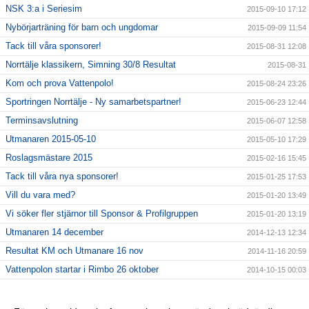
NSK 3:a i Seriesim
2015-09-10 17:12
Nybörjarträning för barn och ungdomar
2015-09-09 11:54
Tack till våra sponsorer!
2015-08-31 12:08
Norrtälje klassikern, Simning 30/8 Resultat
2015-08-31
Kom och prova Vattenpolo!
2015-08-24 23:26
Sportringen Norrtälje - Ny samarbetspartner!
2015-06-23 12:44
Terminsavslutning
2015-06-07 12:58
Utmanaren 2015-05-10
2015-05-10 17:29
Roslagsmästare 2015
2015-02-16 15:45
Tack till våra nya sponsorer!
2015-01-25 17:53
Vill du vara med?
2015-01-20 13:49
Vi söker fler stjärnor till Sponsor & Profilgruppen
2015-01-20 13:19
Utmanaren 14 december
2014-12-13 12:34
Resultat KM och Utmanare 16 nov
2014-11-16 20:59
Vattenpolon startar i Rimbo 26 oktober
2014-10-15 00:03
6 NYA KLUBBREKORD I HELGEN!!
2014-10-06 23:24
Nybörjarträning i Norrtälje!
2014-09-11 13:09