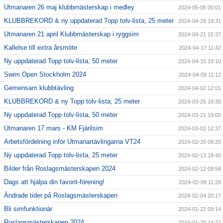
Utmanaren 26 maj klubbmästerskap i medley
2024-05-05 00:01
KLUBBREKORD & ny uppdaterad Topp tolv-lista, 25 meter
2024-04-29 19:31
Utmanaren 21 april Klubbmästerskap i ryggsim
2024-04-21 15:37
Kallelse till extra årsmöte
2024-04-17 11:42
Ny uppdaterad Topp tolv-lista, 50 meter
2024-04-15 19:10
Swim Open Stockholm 2024
2024-04-09 11:12
Gemensam klubbtävling
2024-04-02 12:01
KLUBBREKORD & ny Topp tolv-lista, 25 meter
2024-03-25 18:30
Ny uppdaterad Topp tolv-lista, 50 meter
2024-03-21 19:00
Utmanaren 17 mars - KM Fjärilsim
2024-03-02 12:37
Arbetsfördelning inför Utmanartävlingarna VT24
2024-02-20 09:20
Ny uppdaterad Topp tolv-lista, 25 meter
2024-02-13 18:40
Bilder från Roslagsmästerskapen 2024
2024-02-12 09:58
Dags att hjälpa din favorit-förening!
2024-02-09 11:28
Ändrade tider på Roslagsmästerskapen
2024-02-04 20:17
Bli simfunktionär
2024-01-22 09:14
Roslagsmästerskapen 2024
2024-01-20 14:22