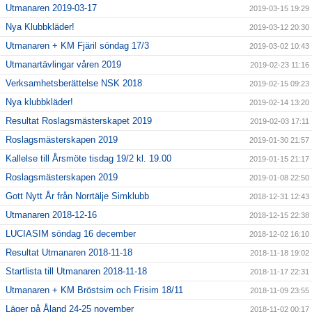
Utmanaren 2019-03-17
2019-03-15 19:29
Nya Klubbkläder!
2019-03-12 20:30
Utmanaren + KM Fjäril söndag 17/3
2019-03-02 10:43
Utmanartävlingar våren 2019
2019-02-23 11:16
Verksamhetsberättelse NSK 2018
2019-02-15 09:23
Nya klubbkläder!
2019-02-14 13:20
Resultat Roslagsmästerskapet 2019
2019-02-03 17:11
Roslagsmästerskapen 2019
2019-01-30 21:57
Kallelse till Årsmöte tisdag 19/2 kl. 19.00
2019-01-15 21:17
Roslagsmästerskapen 2019
2019-01-08 22:50
Gott Nytt År från Norrtälje Simklubb
2018-12-31 12:43
Utmanaren 2018-12-16
2018-12-15 22:38
LUCIASIM söndag 16 december
2018-12-02 16:10
Resultat Utmanaren 2018-11-18
2018-11-18 19:02
Startlista till Utmanaren 2018-11-18
2018-11-17 22:31
Utmanaren + KM Bröstsim och Frisim 18/11
2018-11-09 23:55
Läger på Åland 24-25 november
2018-11-02 00:17