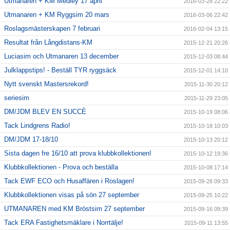
Utmanaren + KM Medley 17 april
2016-03-28 22:22
Utmanaren + KM Ryggsim 20 mars
2016-03-06 22:42
Roslagsmästerskapen 7 februari
2016-02-04 13:15
Resultat från Långdistans-KM
2015-12-21 20:26
Luciasim och Utmanaren 13 december
2015-12-03 08:44
Julklappstips! - Beställ TYR ryggsäck
2015-12-01 14:10
Nytt svenskt Mastersrekord!
2015-11-30 20:12
seriesim
2015-11-29 23:05
DM/JDM BLEV EN SUCCÈ
2015-10-19 08:06
Tack Lindgrens Radio!
2015-10-18 10:03
DM/JDM 17-18/10
2015-10-13 20:12
Sista dagen fre 16/10 att prova klubbkollektionen!
2015-10-12 19:36
Klubbkollektionen - Prova och beställa
2015-10-08 17:14
Tack EWF ECO och Husaffären i Roslagen!
2015-09-28 09:33
Klubbkollektionen visas på sön 27 september
2015-09-25 10:22
UTMANAREN med KM Bröstsim 27 september
2015-09-16 09:39
Tack ERA Fastighetsmäklare i Norrtälje!
2015-09-11 13:55