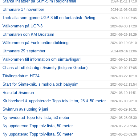
Starka insatser på Sum-Sim Regionsfinal
2024-11-11 17:18
Utmanare 17 november
2024-11-06 08:03
Tack alla som gjorde UGP-3 till en fantastisk tävling
2024-10-14 07:45
Välkommen på UGP-3
2024-09-30 17:28
Utmanaren och KM Bröstsim
2024-09-29 19:29
Välkommen på Funktionärsutbildning
2024-09-19 08:10
Utmanare 29 september
2024-09-16 11:06
Välkommen till information om simtävlingar!
2024-09-10 18:23
Chans att utbilda dig i Swimify (tidigare Grodan)
2024-09-02 17:05
Tävlingsdatum HT24
2024-08-22 10:10
Start för Simteknik, simskola och babysim
2024-08-12 13:54
Resultat Swimrun
2024-06-10 14:51
Klubbrekord & uppdaterade Topp tolv-listor, 25 & 50 meter
2024-06-09 20:10
Swimrun avslutning 9 juni
2024-05-29 10:31
Ny reviderad Topp tolv-lista, 50 meter
2024-05-28 05:30
Ny uppdaterad Topp tolv-lista, 50 meter
2024-05-26 09:46
Ny uppdaterad Topp tolv-lista, 50 meter
2024-05-26 09:36