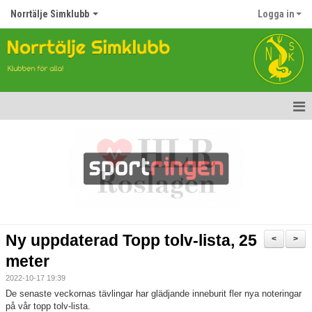
Norrtälje Simklubb
Logga in
Hem
Nyheter
Om klubben
Kontakt
Ny uppdaterad Topp tolv-lista, 25
<
>
Topp Tolv
meter
2022-10-17 19:39
Anmälan till Simklubben
De senaste veckornas tävlingar har glädjande inneburit fler nya noteringar
på vår topp tolv-lista.
Våra tävlingar