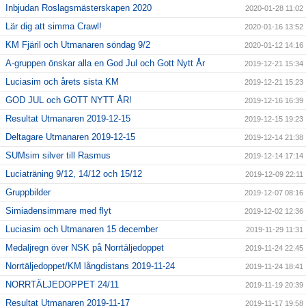
Inbjudan Roslagsmästerskapen 2020
2020-01-28 11:02
Lär dig att simma Crawl!
2020-01-16 13:52
KM Fjäril och Utmanaren söndag 9/2
2020-01-12 14:16
A-gruppen önskar alla en God Jul och Gott Nytt År
2019-12-21 15:34
Luciasim och årets sista KM
2019-12-21 15:23
GOD JUL och GOTT NYTT ÅR!
2019-12-16 16:39
Resultat Utmanaren 2019-12-15
2019-12-15 19:23
Deltagare Utmanaren 2019-12-15
2019-12-14 21:38
SUMsim silver till Rasmus
2019-12-14 17:14
Luciaträning 9/12, 14/12 och 15/12
2019-12-09 22:11
Gruppbilder
2019-12-07 08:16
Simiadensimmare med flyt
2019-12-02 12:36
Luciasim och Utmanaren 15 december
2019-11-29 11:31
Medaljregn över NSK på Norrtäljedoppet
2019-11-24 22:45
Norrtäljedoppet/KM långdistans 2019-11-24
2019-11-24 18:41
NORRTÄLJEDOPPET 24/11
2019-11-19 20:39
Resultat Utmanaren 2019-11-17
2019-11-17 19:58