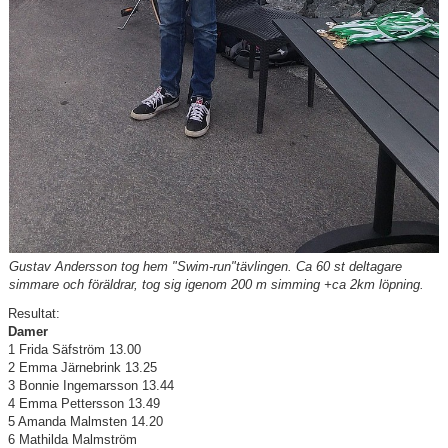
Gustav Andersson tog hem "Swim-run"tävlingen. Ca 60 st deltagare
simmare och föräldrar, tog sig igenom 200 m simming +ca 2km löpning.
Resultat:
Damer
1 Frida Säfström 13.00
2 Emma Järnebrink 13.25
3 Bonnie Ingemarsson 13.44
4 Emma Pettersson 13.49
5 Amanda Malmsten 14.20
6 Mathilda Malmström