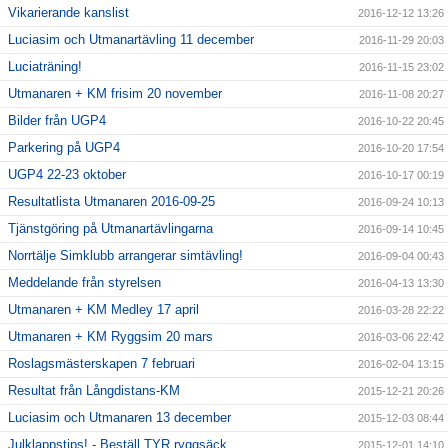
Vikarierande kanslist
2016-12-12 13:26
Luciasim och Utmanartävling 11 december
2016-11-29 20:03
Luciaträning!
2016-11-15 23:02
Utmanaren + KM frisim 20 november
2016-11-08 20:27
Bilder från UGP4
2016-10-22 20:45
Parkering på UGP4
2016-10-20 17:54
UGP4 22-23 oktober
2016-10-17 00:19
Resultatlista Utmanaren 2016-09-25
2016-09-24 10:13
Tjänstgöring på Utmanartävlingarna
2016-09-14 10:45
Norrtälje Simklubb arrangerar simtävling!
2016-09-04 00:43
Meddelande från styrelsen
2016-04-13 13:30
Utmanaren + KM Medley 17 april
2016-03-28 22:22
Utmanaren + KM Ryggsim 20 mars
2016-03-06 22:42
Roslagsmästerskapen 7 februari
2016-02-04 13:15
Resultat från Långdistans-KM
2015-12-21 20:26
Luciasim och Utmanaren 13 december
2015-12-03 08:44
Julklappstips! - Beställ TYR ryggsäck
2015-12-01 14:10