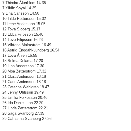
7 Thindra Åkerblom 14.35
7 Yildiz Soyal 14.35
9 Lina Carlsson 14.50
10 Tilde Pettersson 15.02
11 Irene Andersson 15.05
12 Tova Sjöberg 15.17
13 Ebba Filipsson 15.40
14 Tove Filipsson 16.23
15 Viktoria Malmström 16.49
16 Astrid Engdahl-Lundberg 16.54
17 Lova Åhlén 16.55
18 Selma Dolama 17.20
19 Linn Andersson 17.30
20 Moa Zetterström 17.32
21 Clara Andersson 18.18
21 Carin Andersson 18.18
23 Catarina Wahlgren 18.47
24 Jenny Ohlsson 19.49
25 Emilia Folkesson 20.46
26 Ida Danielsson 22.20
27 Linda Zetterström 22.21
28 Saga Svanborg 27.35
29 Catharina Svanborg 27.36