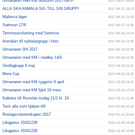
Utmanaren med KM bröstsim 2017-09-17
2017-09-07 09:00
ALLA SKA ANMÄLA SIG TILL SIN GRUPP!
2017-08-21 18:13
Mallorca läger
2017-08-15 21:43
Swimrun 17/6
2017-06-17 13:35
Terminsavslutning med Swimrun
2017-06-15 21:24
Anmälan till nybörjargrupp i höst
2017-05-15 12:35
Utmanaren 9/4 2017
2017-05-10 15:35
Utmanaren med KM i medley 14/5
2017-05-06 22:33
Skollagkapp 8 maj
2017-04-18 11:51
Mora Cup
2017-04-02 23:26
Utmanaren med KM ryggsim 9 april
2017-03-30 19:11
Utmanaren med KM fjäril 19 mars
2017-03-10 17:53
Kallelse till Årsmöte tisdag 21/2 kl. 19
2017-02-12 11:48
Tack alla som hjälpte till!
2017-02-05 22:10
Roslagsmästerskapen 2017
2017-01-22 20:54
Långpass 20161228
2016-12-29 10:39
Långpass 20161228
2016-12-29 10:35