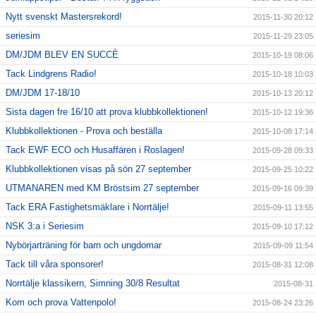
Nytt svenskt Mastersrekord!
2015-11-30 20:12
seriesim
2015-11-29 23:05
DM/JDM BLEV EN SUCCÈ
2015-10-19 08:06
Tack Lindgrens Radio!
2015-10-18 10:03
DM/JDM 17-18/10
2015-10-13 20:12
Sista dagen fre 16/10 att prova klubbkollektionen!
2015-10-12 19:36
Klubbkollektionen - Prova och beställa
2015-10-08 17:14
Tack EWF ECO och Husaffären i Roslagen!
2015-09-28 09:33
Klubbkollektionen visas på sön 27 september
2015-09-25 10:22
UTMANAREN med KM Bröstsim 27 september
2015-09-16 09:39
Tack ERA Fastighetsmäklare i Norrtälje!
2015-09-11 13:55
NSK 3:a i Seriesim
2015-09-10 17:12
Nybörjarträning för barn och ungdomar
2015-09-09 11:54
Tack till våra sponsorer!
2015-08-31 12:08
Norrtälje klassikern, Simning 30/8 Resultat
2015-08-31
Kom och prova Vattenpolo!
2015-08-24 23:26