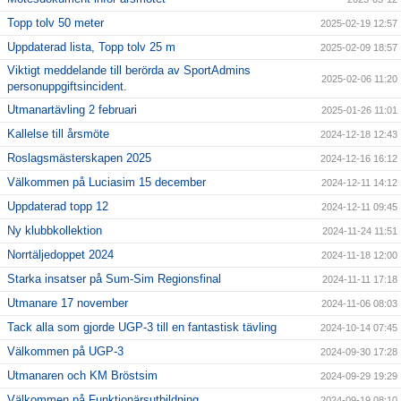
Topp tolv 50 meter
2025-02-19 12:57
Uppdaterad lista, Topp tolv 25 m
2025-02-09 18:57
Viktigt meddelande till berörda av SportAdmins
2025-02-06 11:20
personuppgiftsincident.
Utmanartävling 2 februari
2025-01-26 11:01
Kallelse till årsmöte
2024-12-18 12:43
Roslagsmästerskapen 2025
2024-12-16 16:12
Välkommen på Luciasim 15 december
2024-12-11 14:12
Uppdaterad topp 12
2024-12-11 09:45
Ny klubbkollektion
2024-11-24 11:51
Norrtäljedoppet 2024
2024-11-18 12:00
Starka insatser på Sum-Sim Regionsfinal
2024-11-11 17:18
Utmanare 17 november
2024-11-06 08:03
Tack alla som gjorde UGP-3 till en fantastisk tävling
2024-10-14 07:45
Välkommen på UGP-3
2024-09-30 17:28
Utmanaren och KM Bröstsim
2024-09-29 19:29
Välkommen på Funktionärsutbildning
2024-09-19 08:10