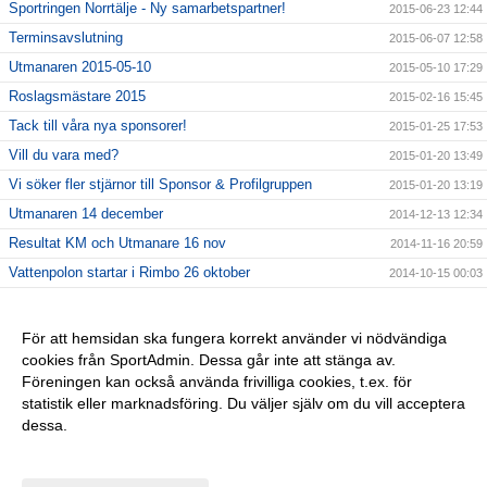
Sportringen Norrtälje - Ny samarbetspartner!
2015-06-23 12:44
Terminsavslutning
2015-06-07 12:58
Utmanaren 2015-05-10
2015-05-10 17:29
Roslagsmästare 2015
2015-02-16 15:45
Tack till våra nya sponsorer!
2015-01-25 17:53
Vill du vara med?
2015-01-20 13:49
Vi söker fler stjärnor till Sponsor & Profilgruppen
2015-01-20 13:19
Utmanaren 14 december
2014-12-13 12:34
Resultat KM och Utmanare 16 nov
2014-11-16 20:59
Vattenpolon startar i Rimbo 26 oktober
2014-10-15 00:03
6 NYA KLUBBREKORD I HELGEN!!
2014-10-06 23:24
Nybörjarträning i Norrtälje!
2014-09-11 13:09
För att hemsidan ska fungera korrekt använder vi nödvändiga
cookies från SportAdmin. Dessa går inte att stänga av.
Vi startar Vattenpolo i höst i form av Poolkampen.
2014-09-11 13:08
Föreningen kan också använda frivilliga cookies, t.ex. för
Vuxencrawl i Rimbo!
2014-09-11 13:00
statistik eller marknadsföring. Du väljer själv om du vill acceptera
dessa.
Anpassa dina val
Cookie-inställningar
Gå till Webbversion