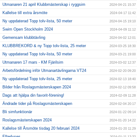
Utmanaren 21 april Klubbmästerskap i ryggsim
2024-04-21 15:37
Kallelse till extra årsmöte
2024-04-17 11:42
Ny uppdaterad Topp tolv-lista, 50 meter
2024-04-15 19:10
Swim Open Stockholm 2024
2024-04-09 11:12
Gemensam klubbtävling
2024-04-02 12:01
KLUBBREKORD & ny Topp tolv-lista, 25 meter
2024-03-25 18:30
Ny uppdaterad Topp tolv-lista, 50 meter
2024-03-21 19:00
Utmanaren 17 mars - KM Fjärilsim
2024-03-02 12:37
Arbetsfördelning inför Utmanartävlingarna VT24
2024-02-20 09:20
Ny uppdaterad Topp tolv-lista, 25 meter
2024-02-13 18:40
Bilder från Roslagsmästerskapen 2024
2024-02-12 09:58
Dags att hjälpa din favorit-förening!
2024-02-09 11:28
Ändrade tider på Roslagsmästerskapen
2024-02-04 20:17
Bli simfunktionär
2024-01-22 09:14
Roslagsmästerskapen 2024
2024-01-20 14:22
Kallelse till Årsmöte tisdag 20 februari 2024
2024-01-20 11:29
Efterlyses
2024-01-11 12:22