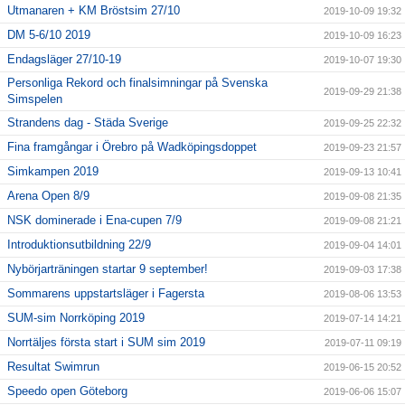
Utmanaren + KM Bröstsim 27/10
2019-10-09 19:32
DM 5-6/10 2019
2019-10-09 16:23
Endagsläger 27/10-19
2019-10-07 19:30
Personliga Rekord och finalsimningar på Svenska
2019-09-29 21:38
Simspelen
Strandens dag - Städa Sverige
2019-09-25 22:32
Fina framgångar i Örebro på Wadköpingsdoppet
2019-09-23 21:57
Simkampen 2019
2019-09-13 10:41
Arena Open 8/9
2019-09-08 21:35
NSK dominerade i Ena-cupen 7/9
2019-09-08 21:21
Introduktionsutbildning 22/9
2019-09-04 14:01
Nybörjarträningen startar 9 september!
2019-09-03 17:38
Sommarens uppstartsläger i Fagersta
2019-08-06 13:53
SUM-sim Norrköping 2019
2019-07-14 14:21
Norrtäljes första start i SUM sim 2019
2019-07-11 09:19
Resultat Swimrun
2019-06-15 20:52
Speedo open Göteborg
2019-06-06 15:07