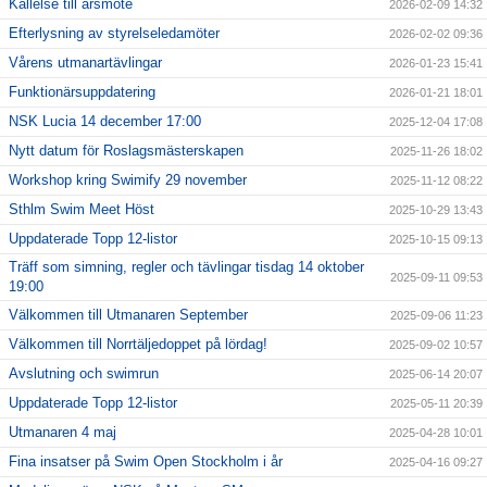
Kallelse till årsmöte
2026-02-09 14:32
Efterlysning av styrelseledamöter
2026-02-02 09:36
Vårens utmanartävlingar
2026-01-23 15:41
Funktionärsuppdatering
2026-01-21 18:01
NSK Lucia 14 december 17:00
2025-12-04 17:08
Nytt datum för Roslagsmästerskapen
2025-11-26 18:02
Workshop kring Swimify 29 november
2025-11-12 08:22
Sthlm Swim Meet Höst
2025-10-29 13:43
Uppdaterade Topp 12-listor
2025-10-15 09:13
Träff som simning, regler och tävlingar tisdag 14 oktober
2025-09-11 09:53
19:00
Välkommen till Utmanaren September
2025-09-06 11:23
Välkommen till Norrtäljedoppet på lördag!
2025-09-02 10:57
Avslutning och swimrun
2025-06-14 20:07
Uppdaterade Topp 12-listor
2025-05-11 20:39
Utmanaren 4 maj
2025-04-28 10:01
Fina insatser på Swim Open Stockholm i år
2025-04-16 09:27