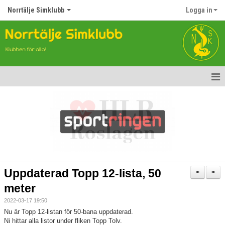
Norrtälje Simklubb
Logga in
Hem
Nyheter
Om klubben
Kontakt
Uppdaterad Topp 12-lista, 50
<
>
Topp Tolv
meter
2022-03-17 19:50
Anmälan till Simklubben
Nu är Topp 12-listan för 50-bana uppdaterad.
Ni hittar alla listor under fliken Topp Tolv.
Våra tävlingar