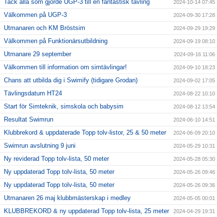
Tack alla som gjorde UGP-3 till en fantastisk tävling
2024-10-14 07:45
Välkommen på UGP-3
2024-09-30 17:28
Utmanaren och KM Bröstsim
2024-09-29 19:29
Välkommen på Funktionärsutbildning
2024-09-19 08:10
Utmanare 29 september
2024-09-16 11:06
Välkommen till information om simtävlingar!
2024-09-10 18:23
Chans att utbilda dig i Swimify (tidigare Grodan)
2024-09-02 17:05
Tävlingsdatum HT24
2024-08-22 10:10
Start för Simteknik, simskola och babysim
2024-08-12 13:54
Resultat Swimrun
2024-06-10 14:51
Klubbrekord & uppdaterade Topp tolv-listor, 25 & 50 meter
2024-06-09 20:10
Swimrun avslutning 9 juni
2024-05-29 10:31
Ny reviderad Topp tolv-lista, 50 meter
2024-05-28 05:30
Ny uppdaterad Topp tolv-lista, 50 meter
2024-05-26 09:46
Ny uppdaterad Topp tolv-lista, 50 meter
2024-05-26 09:36
Utmanaren 26 maj klubbmästerskap i medley
2024-05-05 00:01
KLUBBREKORD & ny uppdaterad Topp tolv-lista, 25 meter
2024-04-29 19:31