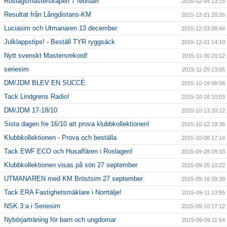
Roslagsmästerskapen 7 februari
2016-02-04 13:15
Resultat från Långdistans-KM
2015-12-21 20:26
Luciasim och Utmanaren 13 december
2015-12-03 08:44
Julklappstips! - Beställ TYR ryggsäck
2015-12-01 14:10
Nytt svenskt Mastersrekord!
2015-11-30 20:12
seriesim
2015-11-29 23:05
DM/JDM BLEV EN SUCCÈ
2015-10-19 08:06
Tack Lindgrens Radio!
2015-10-18 10:03
DM/JDM 17-18/10
2015-10-13 20:12
Sista dagen fre 16/10 att prova klubbkollektionen!
2015-10-12 19:36
Klubbkollektionen - Prova och beställa
2015-10-08 17:14
Tack EWF ECO och Husaffären i Roslagen!
2015-09-28 09:33
Klubbkollektionen visas på sön 27 september
2015-09-25 10:22
UTMANAREN med KM Bröstsim 27 september
2015-09-16 09:39
Tack ERA Fastighetsmäklare i Norrtälje!
2015-09-11 13:55
NSK 3:a i Seriesim
2015-09-10 17:12
Nybörjarträning för barn och ungdomar
2015-09-09 11:54