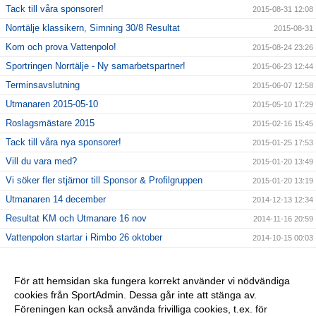
Tack till våra sponsorer!
2015-08-31 12:08
Norrtälje klassikern, Simning 30/8 Resultat
2015-08-31
Kom och prova Vattenpolo!
2015-08-24 23:26
Sportringen Norrtälje - Ny samarbetspartner!
2015-06-23 12:44
Terminsavslutning
2015-06-07 12:58
Utmanaren 2015-05-10
2015-05-10 17:29
Roslagsmästare 2015
2015-02-16 15:45
Tack till våra nya sponsorer!
2015-01-25 17:53
Vill du vara med?
2015-01-20 13:49
Vi söker fler stjärnor till Sponsor & Profilgruppen
2015-01-20 13:19
Utmanaren 14 december
2014-12-13 12:34
Resultat KM och Utmanare 16 nov
2014-11-16 20:59
Vattenpolon startar i Rimbo 26 oktober
2014-10-15 00:03
6 NYA KLUBBREKORD I HELGEN!!
2014-10-06 23:24
Nybörjarträning i Norrtälje!
2014-09-11 13:09
För att hemsidan ska fungera korrekt använder vi nödvändiga
cookies från SportAdmin. Dessa går inte att stänga av.
Vi startar Vattenpolo i höst i form av Poolkampen.
2014-09-11 13:08
Föreningen kan också använda frivilliga cookies, t.ex. för
Vuxencrawl i Rimbo!
2014-09-11 13:00