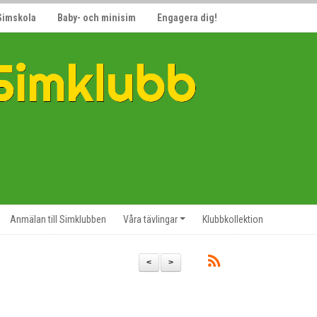
Simskola
Baby- och minisim
Engagera dig!
Anmälan till Simklubben
Våra tävlingar
Klubbkollektion
<
>