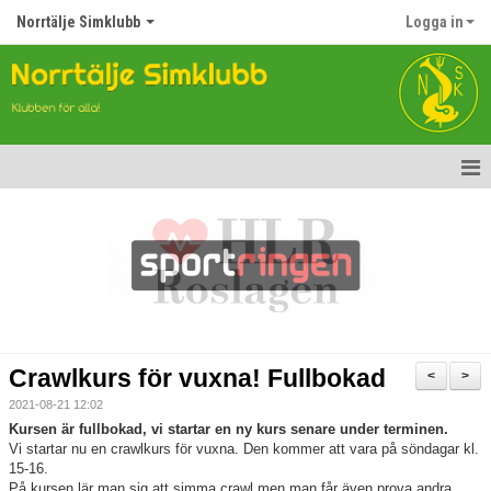
Norrtälje Simklubb
Logga in
Hem
Nyheter
Om klubben
Kontakt
Crawlkurs för vuxna! Fullbokad
<
>
Topp Tolv
2021-08-21 12:02
Kursen är fullbokad, vi startar en ny kurs senare under terminen.
Anmälan till Simklubben
Vi startar nu en crawlkurs för vuxna. Den kommer att vara på söndagar kl.
15-16.
På kursen lär man sig att simma crawl men man får även prova andra
Våra tävlingar