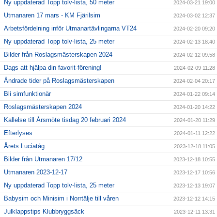
Ny uppdaterad Topp tolv-lista, 50 meter
2024-03-21 19:00
Utmanaren 17 mars - KM Fjärilsim
2024-03-02 12:37
Arbetsfördelning inför Utmanartävlingarna VT24
2024-02-20 09:20
Ny uppdaterad Topp tolv-lista, 25 meter
2024-02-13 18:40
Bilder från Roslagsmästerskapen 2024
2024-02-12 09:58
Dags att hjälpa din favorit-förening!
2024-02-09 11:28
Ändrade tider på Roslagsmästerskapen
2024-02-04 20:17
Bli simfunktionär
2024-01-22 09:14
Roslagsmästerskapen 2024
2024-01-20 14:22
Kallelse till Årsmöte tisdag 20 februari 2024
2024-01-20 11:29
Efterlyses
2024-01-11 12:22
Årets Luciatåg
2023-12-18 11:05
Bilder från Utmanaren 17/12
2023-12-18 10:55
Utmanaren 2023-12-17
2023-12-17 10:56
Ny uppdaterad Topp tolv-lista, 25 meter
2023-12-13 19:07
Babysim och Minisim i Norrtälje till våren
2023-12-12 14:15
Julklappstips Klubbryggsäck
2023-12-11 13:31