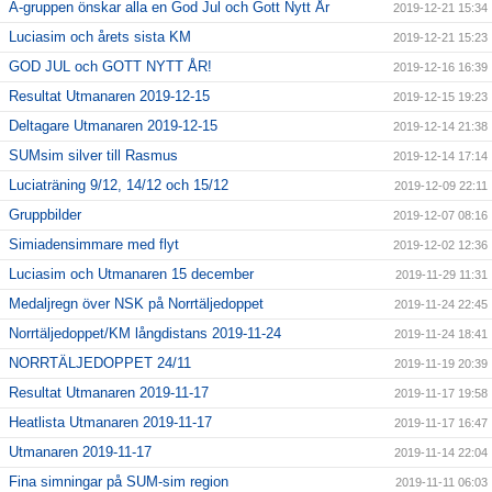
A-gruppen önskar alla en God Jul och Gott Nytt År
2019-12-21 15:34
Luciasim och årets sista KM
2019-12-21 15:23
GOD JUL och GOTT NYTT ÅR!
2019-12-16 16:39
Resultat Utmanaren 2019-12-15
2019-12-15 19:23
Deltagare Utmanaren 2019-12-15
2019-12-14 21:38
SUMsim silver till Rasmus
2019-12-14 17:14
Luciaträning 9/12, 14/12 och 15/12
2019-12-09 22:11
Gruppbilder
2019-12-07 08:16
Simiadensimmare med flyt
2019-12-02 12:36
Luciasim och Utmanaren 15 december
2019-11-29 11:31
Medaljregn över NSK på Norrtäljedoppet
2019-11-24 22:45
Norrtäljedoppet/KM långdistans 2019-11-24
2019-11-24 18:41
NORRTÄLJEDOPPET 24/11
2019-11-19 20:39
Resultat Utmanaren 2019-11-17
2019-11-17 19:58
Heatlista Utmanaren 2019-11-17
2019-11-17 16:47
Utmanaren 2019-11-17
2019-11-14 22:04
Fina simningar på SUM-sim region
2019-11-11 06:03