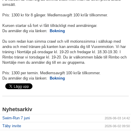
simsätt.
Klubbkollektion
Pris: 1300 kr för 8 gånger. Medlemsavgift 100 kr/år tillkommer.
Kursen startar så fort vi fått tillräckligt med anmälningar.
Du anmäler dig via länken:
Bokning
Du som redan kan simma crawl och vill motionssimma i sällskap med
andra och med tränare på kanten kan anmäla dig till Vuxenmotion. Vi har
träning i Norrtälje på onsdagar kl. 19-20 och fredagar kl. 18.30-19.30. I
Rimbo tränar vi torsdagar kl. 19-20. Du är välkommen både till Rimbo och
Norrtälje men du anmäler dig till en av grupperna.
Pris: 1300 per termin. Medlemsavgift 100 kr/år tillkommer.
Du anmäler dig via länken:
Bokning
Nyhetsarkiv
Swim-Run 7 juni
2026-06-03 14:42
Täby invite
2026-06-02 09:50