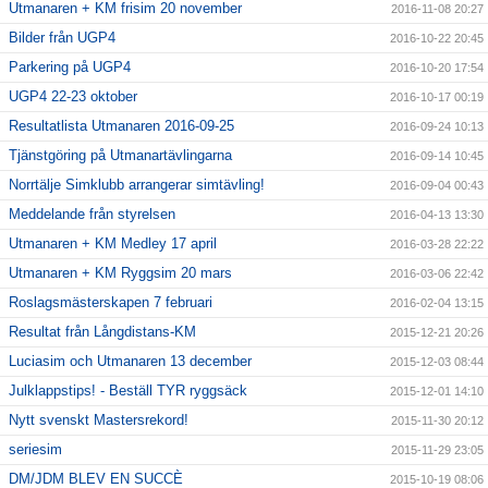
Utmanaren + KM frisim 20 november
2016-11-08 20:27
Bilder från UGP4
2016-10-22 20:45
Parkering på UGP4
2016-10-20 17:54
UGP4 22-23 oktober
2016-10-17 00:19
Resultatlista Utmanaren 2016-09-25
2016-09-24 10:13
Tjänstgöring på Utmanartävlingarna
2016-09-14 10:45
Norrtälje Simklubb arrangerar simtävling!
2016-09-04 00:43
Meddelande från styrelsen
2016-04-13 13:30
Utmanaren + KM Medley 17 april
2016-03-28 22:22
Utmanaren + KM Ryggsim 20 mars
2016-03-06 22:42
Roslagsmästerskapen 7 februari
2016-02-04 13:15
Resultat från Långdistans-KM
2015-12-21 20:26
Luciasim och Utmanaren 13 december
2015-12-03 08:44
Julklappstips! - Beställ TYR ryggsäck
2015-12-01 14:10
Nytt svenskt Mastersrekord!
2015-11-30 20:12
seriesim
2015-11-29 23:05
DM/JDM BLEV EN SUCCÈ
2015-10-19 08:06