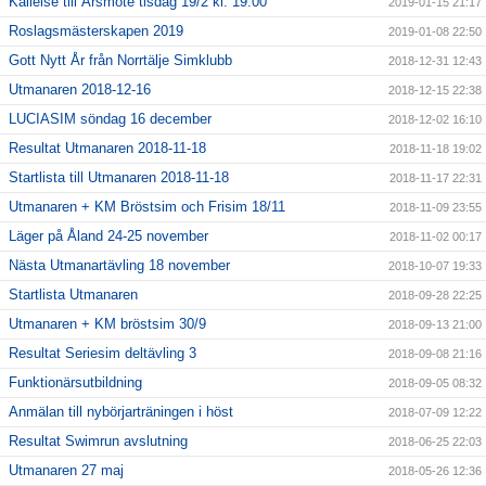
Kallelse till Årsmöte tisdag 19/2 kl. 19.00
2019-01-15 21:17
Roslagsmästerskapen 2019
2019-01-08 22:50
Gott Nytt År från Norrtälje Simklubb
2018-12-31 12:43
Utmanaren 2018-12-16
2018-12-15 22:38
LUCIASIM söndag 16 december
2018-12-02 16:10
Resultat Utmanaren 2018-11-18
2018-11-18 19:02
Startlista till Utmanaren 2018-11-18
2018-11-17 22:31
Utmanaren + KM Bröstsim och Frisim 18/11
2018-11-09 23:55
Läger på Åland 24-25 november
2018-11-02 00:17
Nästa Utmanartävling 18 november
2018-10-07 19:33
Startlista Utmanaren
2018-09-28 22:25
Utmanaren + KM bröstsim 30/9
2018-09-13 21:00
Resultat Seriesim deltävling 3
2018-09-08 21:16
Funktionärsutbildning
2018-09-05 08:32
Anmälan till nybörjarträningen i höst
2018-07-09 12:22
Resultat Swimrun avslutning
2018-06-25 22:03
Utmanaren 27 maj
2018-05-26 12:36