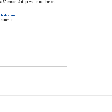
t 50 meter på djupt vatten och har bra
h
Nybörjare
.
illkommer.