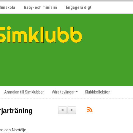
Simskola
Baby- och minisim
Engagera dig!
Anmälan till Simklubben
Våra tävlingar
Klubbkollektion
jarträning
<
>
bo och Norrtälje.