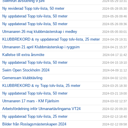
Swimrun avslutning 9 juni
2024-05-29 10:31
Ny reviderad Topp tolv-lista, 50 meter
2024-05-28 05:30
Ny uppdaterad Topp tolv-lista, 50 meter
2024-05-26 09:46
Ny uppdaterad Topp tolv-lista, 50 meter
2024-05-26 09:36
Utmanaren 26 maj klubbmästerskap i medley
2024-05-05 00:01
KLUBBREKORD & ny uppdaterad Topp tolv-lista, 25 meter
2024-04-29 19:31
Utmanaren 21 april Klubbmästerskap i ryggsim
2024-04-21 15:37
Kallelse till extra årsmöte
2024-04-17 11:42
Ny uppdaterad Topp tolv-lista, 50 meter
2024-04-15 19:10
Swim Open Stockholm 2024
2024-04-09 11:12
Gemensam klubbtävling
2024-04-02 12:01
KLUBBREKORD & ny Topp tolv-lista, 25 meter
2024-03-25 18:30
Ny uppdaterad Topp tolv-lista, 50 meter
2024-03-21 19:00
Utmanaren 17 mars - KM Fjärilsim
2024-03-02 12:37
Arbetsfördelning inför Utmanartävlingarna VT24
2024-02-20 09:20
Ny uppdaterad Topp tolv-lista, 25 meter
2024-02-13 18:40
Bilder från Roslagsmästerskapen 2024
2024-02-12 09:58