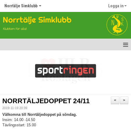
Norrtälje Simklubb
Logga in
Hem
Nyheter
Om klubben
Kontakt
NORRTÄLJEDOPPET 24/11
<
>
Topp Tolv
2019-11-19 20:39
Välkomna till Norrtäljedoppet på söndag.
Anmälan till Simklubben
Insim: 14.00 -14.50
Tävlingsstart: 15.00
Våra tävlingar