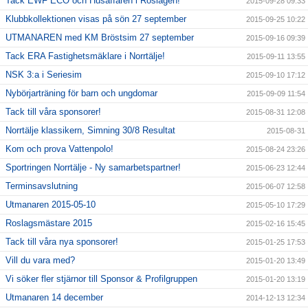
Tack EWF ECO och Husaffären i Roslagen!
2015-09-28 09:33
Klubbkollektionen visas på sön 27 september
2015-09-25 10:22
UTMANAREN med KM Bröstsim 27 september
2015-09-16 09:39
Tack ERA Fastighetsmäklare i Norrtälje!
2015-09-11 13:55
NSK 3:a i Seriesim
2015-09-10 17:12
Nybörjarträning för barn och ungdomar
2015-09-09 11:54
Tack till våra sponsorer!
2015-08-31 12:08
Norrtälje klassikern, Simning 30/8 Resultat
2015-08-31
Kom och prova Vattenpolo!
2015-08-24 23:26
Sportringen Norrtälje - Ny samarbetspartner!
2015-06-23 12:44
Terminsavslutning
2015-06-07 12:58
Utmanaren 2015-05-10
2015-05-10 17:29
Roslagsmästare 2015
2015-02-16 15:45
Tack till våra nya sponsorer!
2015-01-25 17:53
Vill du vara med?
2015-01-20 13:49
Vi söker fler stjärnor till Sponsor & Profilgruppen
2015-01-20 13:19
Utmanaren 14 december
2014-12-13 12:34