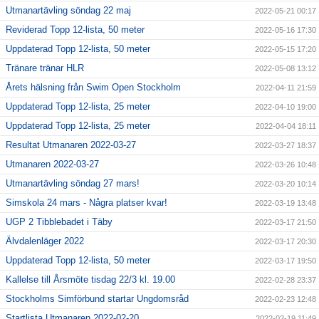
Utmanartävling söndag 22 maj
2022-05-21 00:17
Reviderad Topp 12-lista, 50 meter
2022-05-16 17:30
Uppdaterad Topp 12-lista, 50 meter
2022-05-15 17:20
Tränare tränar HLR
2022-05-08 13:12
Årets hälsning från Swim Open Stockholm
2022-04-11 21:59
Uppdaterad Topp 12-lista, 25 meter
2022-04-10 19:00
Uppdaterad Topp 12-lista, 25 meter
2022-04-04 18:11
Resultat Utmanaren 2022-03-27
2022-03-27 18:37
Utmanaren 2022-03-27
2022-03-26 10:48
Utmanartävling söndag 27 mars!
2022-03-20 10:14
Simskola 24 mars - Några platser kvar!
2022-03-19 13:48
UGP 2 Tibblebadet i Täby
2022-03-17 21:50
Älvdalenläger 2022
2022-03-17 20:30
Uppdaterad Topp 12-lista, 50 meter
2022-03-17 19:50
Kallelse till Årsmöte tisdag 22/3 kl. 19.00
2022-02-28 23:37
Stockholms Simförbund startar Ungdomsråd
2022-02-23 12:48
Startlista Utmanaren 2022-02-20
2022-02-19 11:49