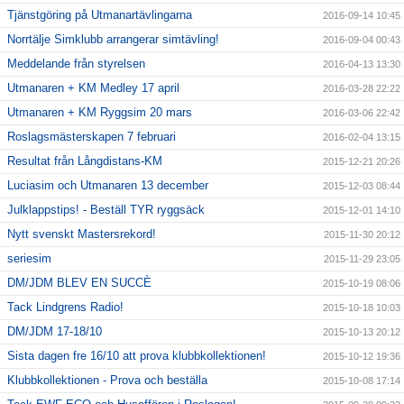
Tjänstgöring på Utmanartävlingarna
2016-09-14 10:45
Norrtälje Simklubb arrangerar simtävling!
2016-09-04 00:43
Meddelande från styrelsen
2016-04-13 13:30
Utmanaren + KM Medley 17 april
2016-03-28 22:22
Utmanaren + KM Ryggsim 20 mars
2016-03-06 22:42
Roslagsmästerskapen 7 februari
2016-02-04 13:15
Resultat från Långdistans-KM
2015-12-21 20:26
Luciasim och Utmanaren 13 december
2015-12-03 08:44
Julklappstips! - Beställ TYR ryggsäck
2015-12-01 14:10
Nytt svenskt Mastersrekord!
2015-11-30 20:12
seriesim
2015-11-29 23:05
DM/JDM BLEV EN SUCCÈ
2015-10-19 08:06
Tack Lindgrens Radio!
2015-10-18 10:03
DM/JDM 17-18/10
2015-10-13 20:12
Sista dagen fre 16/10 att prova klubbkollektionen!
2015-10-12 19:36
Klubbkollektionen - Prova och beställa
2015-10-08 17:14