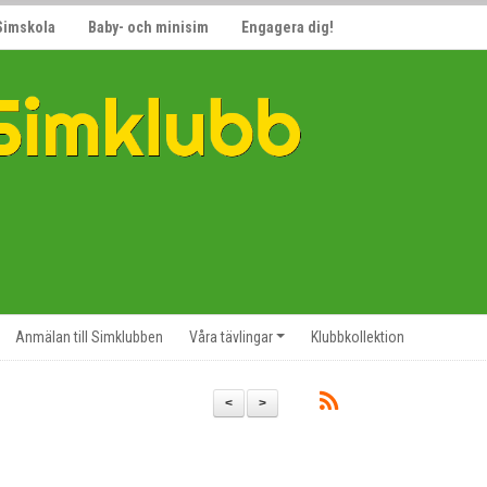
Simskola
Baby- och minisim
Engagera dig!
Anmälan till Simklubben
Våra tävlingar
Klubbkollektion
<
>