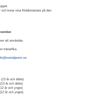
oppet.
er och korar sina Klubbmästare på den
ovember
.
r att användas.
n tränarfika.
nfo@norrtaljesim.se
 år och äldre).
år och äldre).
 år och yngre)
 år och yngre).