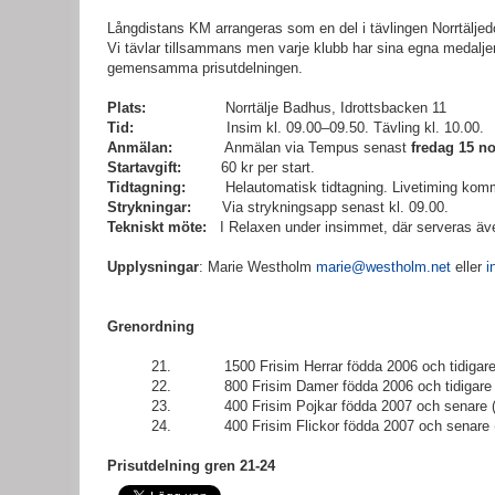
Långdistans KM arrangeras som en del i tävlingen Norrtäljed
Vi tävlar tillsammans men varje klubb har sina egna medalj
gemensamma prisutdelningen.
Plats:
Norrtälje Badhus, Idrottsbacken 11
Tid:
Insim kl. 09.00–09.50. Tävling kl. 10.00.
Anmälan:
Anmälan via Tempus senast
fredag 15 n
Startavgift:
60 kr per start.
Tidtagning:
Helautomatisk tidtagning. Livetiming komme
Strykningar:
Via strykningsapp senast kl. 09.00.
Tekniskt möte:
I Relaxen under insimmet, där serveras äve
Upplysningar
: Marie Westholm
marie@westholm.net
eller
i
Grenordning
21. 1500 Frisim Herrar födda 2006 och tidigare (13
22. 800 Frisim Damer födda 2006 och tidigare (13 
23. 400 Frisim Pojkar födda 2007 och senare (12
24. 400 Frisim Flickor födda 2007 och senare (12
Prisutdelning gren 21-24