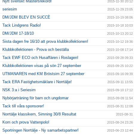
Nytt svenskt Mastersrekord!
2015-11-30 20:12
seriesim
2015-11-29 23:05
DM/JDM BLEV EN SUCCÈ
2015-10-19 08:06
Tack Lindgrens Radio!
2015-10-18 10:03
DM/JDM 17-18/10
2015-10-13 20:12
Sista dagen fre 16/10 att prova klubbkollektionen!
2015-10-12 19:36
Klubbkollektionen - Prova och beställa
2015-10-08 17:14
Tack EWF ECO och Husaffären i Roslagen!
2015-09-28 09:33
Klubbkollektionen visas på sön 27 september
2015-09-25 10:22
UTMANAREN med KM Bröstsim 27 september
2015-09-16 09:39
Tack ERA Fastighetsmäklare i Norrtälje!
2015-09-11 13:55
NSK 3:a i Seriesim
2015-09-10 17:12
Nybörjarträning för barn och ungdomar
2015-09-09 11:54
Tack till våra sponsorer!
2015-08-31 12:08
Norrtälje klassikern, Simning 30/8 Resultat
2015-08-31
Kom och prova Vattenpolo!
2015-08-24 23:26
Sportringen Norrtälje - Ny samarbetspartner!
2015-06-23 12:44