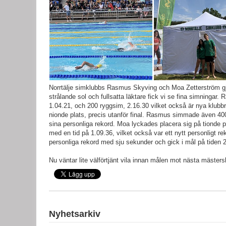
Norrtälje simklubbs Rasmus Skyving och Moa Zetterström gjo
strålande sol och fullsatta läktare fick vi se fina simningar
1.04.21, och 200 ryggsim, 2.16.30 vilket också är nya klubbre
nionde plats, precis utanför final. Rasmus simmade även 400
sina personliga rekord. Moa lyckades placera sig på tionde pla
med en tid på 1.09.36, vilket också var ett nytt personligt rek
personliga rekord med sju sekunder och gick i mål på tiden 
Nu väntar lite välförtjänt vila innan målen mot nästa mästers
Nyhetsarkiv