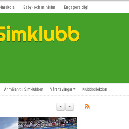
Simskola
Baby- och minisim
Engagera dig!
Anmälan till Simklubben
Våra tävlingar
Klubbkollektion
<
>