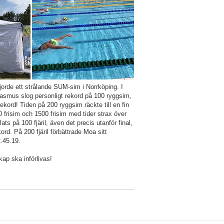
rde ett strålande SUM-sim i Norrköping. I
. Rasmus slog personligt rekord på 100 ryggsim,
kord! Tiden på 200 ryggsim räckte till en fin
 frisim och 1500 frisim med tider strax över
ts på 100 fjäril, även det precis utanför final,
ord. På 200 fjäril förbättrade Moa sitt
2.45.19.
kap ska införlivas!