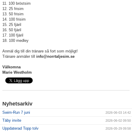
11. 100 bröstsim
12. 25 frisim
13. 50 frisim
14. 100 frisim
15. 25 fjäril
16. 50 fjäril
17. 100 fjäril
18. 100 medley
Anmäl dig till din tränare så fort som möjligt!
Tränare anmäler till
info@norrtaljesim.se
Välkomna
Marie Westholm
Nyhetsarkiv
Swim-Run 7 juni
2026-06-03 14:42
Täby invite
2026-06-02 09:50
Uppdaterad Topp tolv
2026-05-29 09:58