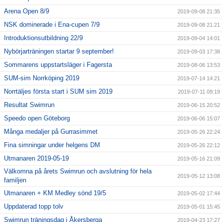
Arena Open 8/9
2019-09-08 21:35
NSK dominerade i Ena-cupen 7/9
2019-09-08 21:21
Introduktionsutbildning 22/9
2019-09-04 14:01
Nybörjarträningen startar 9 september!
2019-09-03 17:38
Sommarens uppstartsläger i Fagersta
2019-08-06 13:53
SUM-sim Norrköping 2019
2019-07-14 14:21
Norrtäljes första start i SUM sim 2019
2019-07-11 09:19
Resultat Swimrun
2019-06-15 20:52
Speedo open Göteborg
2019-06-06 15:07
Många medaljer på Gurrasimmet
2019-05-26 22:24
Fina simningar under helgens DM
2019-05-26 22:12
Utmanaren 2019-05-19
2019-05-16 21:09
Välkomna på årets Swimrun och avslutning för hela
2019-05-12 13:08
familjen
Utmanaren + KM Medley sönd 19/5
2019-05-02 17:44
Uppdaterad topp tolv
2019-05-01 15:45
Swimrun träningsdag i Åkersberga
2019-04-23 17:27