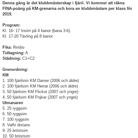
Denna gång är det klubbmästerskap i fjäril. Vi kommer att räkna
FINA-poäng på KM-grenarna och kora en klubbmästare per klass för
Klubbkollektion
2019.
Program:
Kl. 16- 17 Insim på 4 banor (bana 3-6).
Kl. 17-20 Tävling på 8 banor.
Fika:
Rimbo
Tidtagning:
A
Städning:
C1+C2
Grenordning:
KM
1. 100 fjärilsim KM Damer (2006 och äldre)
2. 100 fjärilsim KM Herrar (2006 och äldre)
3. 50 fjärilsim KM Flickor (2007 och yngre)
4. 50 fjärilsim KM Pojkar (2007 och yngre)
Utmanaren
5. 25 ryggsim
6. 50 ryggsim
7. 100 ryggsim
8. Valfri distans
9. 25 bröstsim
10. 50 bröstsim