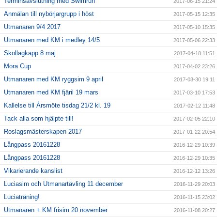
Terminsavslutning med Swimrun
2017-06-15 21:24
Anmälan till nybörjargrupp i höst
2017-05-15 12:35
Utmanaren 9/4 2017
2017-05-10 15:35
Utmanaren med KM i medley 14/5
2017-05-06 22:33
Skollagkapp 8 maj
2017-04-18 11:51
Mora Cup
2017-04-02 23:26
Utmanaren med KM ryggsim 9 april
2017-03-30 19:11
Utmanaren med KM fjäril 19 mars
2017-03-10 17:53
Kallelse till Årsmöte tisdag 21/2 kl. 19
2017-02-12 11:48
Tack alla som hjälpte till!
2017-02-05 22:10
Roslagsmästerskapen 2017
2017-01-22 20:54
Långpass 20161228
2016-12-29 10:39
Långpass 20161228
2016-12-29 10:35
Vikarierande kanslist
2016-12-12 13:26
Luciasim och Utmanartävling 11 december
2016-11-29 20:03
Luciaträning!
2016-11-15 23:02
Utmanaren + KM frisim 20 november
2016-11-08 20:27