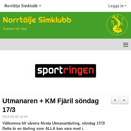
Norrtälje Simklubb
Logga in
Hem
Nyheter
Om klubben
Kontakt
Utmanaren + KM Fjäril söndag
<
>
Topp Tolv
17/3
2019-03-02 10:43
Anmälan till Simklubben
Välkomna till vårens första Utmanartävling, söndag 17/3!
Detta är en tävling som ALLA kan vara med i.
Våra tävlingar