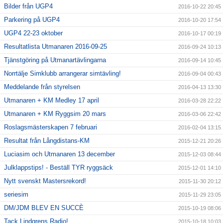
Bilder från UGP4
2016-10-22 20:45
Parkering på UGP4
2016-10-20 17:54
UGP4 22-23 oktober
2016-10-17 00:19
Resultatlista Utmanaren 2016-09-25
2016-09-24 10:13
Tjänstgöring på Utmanartävlingarna
2016-09-14 10:45
Norrtälje Simklubb arrangerar simtävling!
2016-09-04 00:43
Meddelande från styrelsen
2016-04-13 13:30
Utmanaren + KM Medley 17 april
2016-03-28 22:22
Utmanaren + KM Ryggsim 20 mars
2016-03-06 22:42
Roslagsmästerskapen 7 februari
2016-02-04 13:15
Resultat från Långdistans-KM
2015-12-21 20:26
Luciasim och Utmanaren 13 december
2015-12-03 08:44
Julklappstips! - Beställ TYR ryggsäck
2015-12-01 14:10
Nytt svenskt Mastersrekord!
2015-11-30 20:12
seriesim
2015-11-29 23:05
DM/JDM BLEV EN SUCCÈ
2015-10-19 08:06
Tack Lindgrens Radio!
2015-10-18 10:03