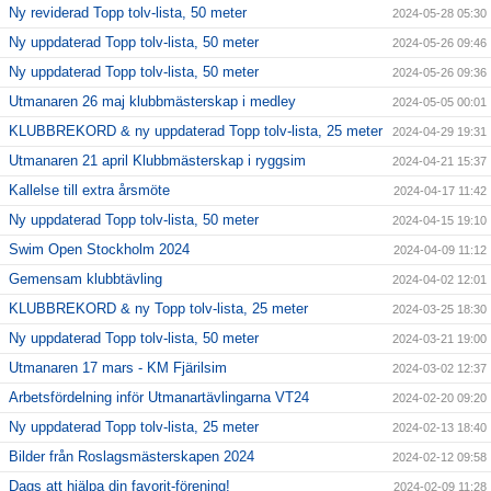
Ny reviderad Topp tolv-lista, 50 meter
2024-05-28 05:30
Ny uppdaterad Topp tolv-lista, 50 meter
2024-05-26 09:46
Ny uppdaterad Topp tolv-lista, 50 meter
2024-05-26 09:36
Utmanaren 26 maj klubbmästerskap i medley
2024-05-05 00:01
KLUBBREKORD & ny uppdaterad Topp tolv-lista, 25 meter
2024-04-29 19:31
Utmanaren 21 april Klubbmästerskap i ryggsim
2024-04-21 15:37
Kallelse till extra årsmöte
2024-04-17 11:42
Ny uppdaterad Topp tolv-lista, 50 meter
2024-04-15 19:10
Swim Open Stockholm 2024
2024-04-09 11:12
Gemensam klubbtävling
2024-04-02 12:01
KLUBBREKORD & ny Topp tolv-lista, 25 meter
2024-03-25 18:30
Ny uppdaterad Topp tolv-lista, 50 meter
2024-03-21 19:00
Utmanaren 17 mars - KM Fjärilsim
2024-03-02 12:37
Arbetsfördelning inför Utmanartävlingarna VT24
2024-02-20 09:20
Ny uppdaterad Topp tolv-lista, 25 meter
2024-02-13 18:40
Bilder från Roslagsmästerskapen 2024
2024-02-12 09:58
Dags att hjälpa din favorit-förening!
2024-02-09 11:28