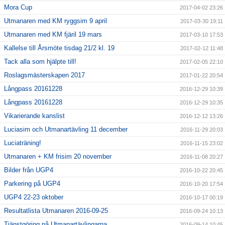
Mora Cup
2017-04-02 23:26
Utmanaren med KM ryggsim 9 april
2017-03-30 19:11
Utmanaren med KM fjäril 19 mars
2017-03-10 17:53
Kallelse till Årsmöte tisdag 21/2 kl. 19
2017-02-12 11:48
Tack alla som hjälpte till!
2017-02-05 22:10
Roslagsmästerskapen 2017
2017-01-22 20:54
Långpass 20161228
2016-12-29 10:39
Långpass 20161228
2016-12-29 10:35
Vikarierande kanslist
2016-12-12 13:26
Luciasim och Utmanartävling 11 december
2016-11-29 20:03
Luciaträning!
2016-11-15 23:02
Utmanaren + KM frisim 20 november
2016-11-08 20:27
Bilder från UGP4
2016-10-22 20:45
Parkering på UGP4
2016-10-20 17:54
UGP4 22-23 oktober
2016-10-17 00:19
Resultatlista Utmanaren 2016-09-25
2016-09-24 10:13
Tjänstgöring på Utmanartävlingarna
2016-09-14 10:45