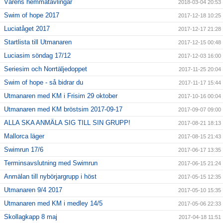
Vårens hemmatävlingar
2018-03-04 20:53
Swim of hope 2017
2017-12-18 10:25
Luciatåget 2017
2017-12-17 21:28
Startlista till Utmanaren
2017-12-15 00:48
Luciasim söndag 17/12
2017-12-03 16:00
Seriesim och Norrtäljedoppet
2017-11-25 20:04
Swim of hope - så bidrar du
2017-11-17 15:44
Utmanaren med KM i Frisim 29 oktober
2017-10-16 00:04
Utmanaren med KM bröstsim 2017-09-17
2017-09-07 09:00
ALLA SKA ANMÄLA SIG TILL SIN GRUPP!
2017-08-21 18:13
Mallorca läger
2017-08-15 21:43
Swimrun 17/6
2017-06-17 13:35
Terminsavslutning med Swimrun
2017-06-15 21:24
Anmälan till nybörjargrupp i höst
2017-05-15 12:35
Utmanaren 9/4 2017
2017-05-10 15:35
Utmanaren med KM i medley 14/5
2017-05-06 22:33
Skollagkapp 8 maj
2017-04-18 11:51