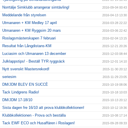
Norrtälje Simklubb arrangerar simtävling!
2016-09-04 00:43
Meddelande från styrelsen
2016-04-13 13:30
Utmanaren + KM Medley 17 april
2016-03-28 22:22
Utmanaren + KM Ryggsim 20 mars
2016-03-06 22:42
Roslagsmästerskapen 7 februari
2016-02-04 13:15
Resultat från Långdistans-KM
2015-12-21 20:26
Luciasim och Utmanaren 13 december
2015-12-03 08:44
Julklappstips! - Beställ TYR ryggsäck
2015-12-01 14:10
Nytt svenskt Mastersrekord!
2015-11-30 20:12
seriesim
2015-11-29 23:05
DM/JDM BLEV EN SUCCÈ
2015-10-19 08:06
Tack Lindgrens Radio!
2015-10-18 10:03
DM/JDM 17-18/10
2015-10-13 20:12
Sista dagen fre 16/10 att prova klubbkollektionen!
2015-10-12 19:36
Klubbkollektionen - Prova och beställa
2015-10-08 17:14
Tack EWF ECO och Husaffären i Roslagen!
2015-09-28 09:33