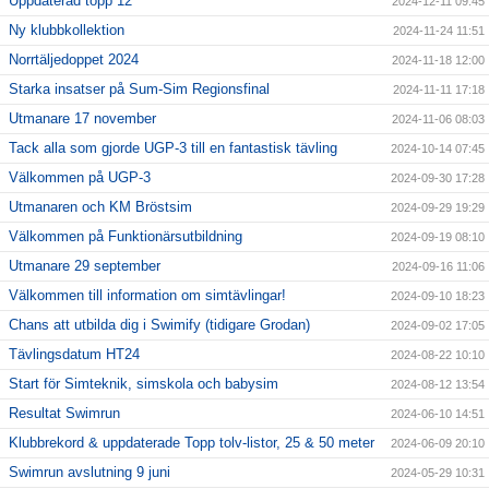
Uppdaterad topp 12
2024-12-11 09:45
Ny klubbkollektion
2024-11-24 11:51
Norrtäljedoppet 2024
2024-11-18 12:00
Starka insatser på Sum-Sim Regionsfinal
2024-11-11 17:18
Utmanare 17 november
2024-11-06 08:03
Tack alla som gjorde UGP-3 till en fantastisk tävling
2024-10-14 07:45
Välkommen på UGP-3
2024-09-30 17:28
Utmanaren och KM Bröstsim
2024-09-29 19:29
Välkommen på Funktionärsutbildning
2024-09-19 08:10
Utmanare 29 september
2024-09-16 11:06
Välkommen till information om simtävlingar!
2024-09-10 18:23
Chans att utbilda dig i Swimify (tidigare Grodan)
2024-09-02 17:05
Tävlingsdatum HT24
2024-08-22 10:10
Start för Simteknik, simskola och babysim
2024-08-12 13:54
Resultat Swimrun
2024-06-10 14:51
Klubbrekord & uppdaterade Topp tolv-listor, 25 & 50 meter
2024-06-09 20:10
Swimrun avslutning 9 juni
2024-05-29 10:31