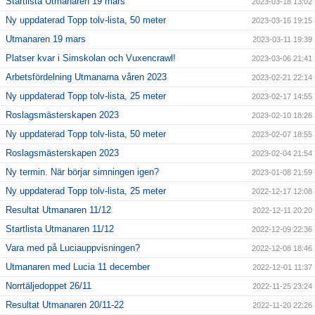
Startlista Utmanaren 19 mars
2023-03-18 13:02
Ny uppdaterad Topp tolv-lista, 50 meter
2023-03-16 19:15
Utmanaren 19 mars
2023-03-11 19:39
Platser kvar i Simskolan och Vuxencrawl!
2023-03-06 21:41
Arbetsfördelning Utmanarna våren 2023
2023-02-21 22:14
Ny uppdaterad Topp tolv-lista, 25 meter
2023-02-17 14:55
Roslagsmästerskapen 2023
2023-02-10 18:26
Ny uppdaterad Topp tolv-lista, 50 meter
2023-02-07 18:55
Roslagsmästerskapen 2023
2023-02-04 21:54
Ny termin. När börjar simningen igen?
2023-01-08 21:59
Ny uppdaterad Topp tolv-lista, 25 meter
2022-12-17 12:08
Resultat Utmanaren 11/12
2022-12-11 20:20
Startlista Utmanaren 11/12
2022-12-09 22:36
Vara med på Luciauppvisningen?
2022-12-08 18:46
Utmanaren med Lucia 11 december
2022-12-01 11:37
Norrtäljedoppet 26/11
2022-11-25 23:24
Resultat Utmanaren 20/11-22
2022-11-20 22:26