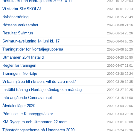
Resultatet från Norrtäljeracet 2020-10-11
2020-10-12 23:03
Vi startar SIMSKOLA!
2020-10-01 12:13
Nybörjarträning
2020-08-15 23:49
Höstens verksamhet
2020-08-08 21:16
Resultat Swimrun
2020-06-14 23:26
Swimrun-avslutning 14 juni kl. 17
2020-06-04 10:25
Träningstider för Norrtäljegrupperna
2020-05-08 10:20
Utmanaren 26/4 Inställd
2020-04-20 20:50
Regler för träningen
2020-04-07 21:01
Träningen i Norrtälje
2020-03-30 22:24
Vi kan hjälpa till i krisen, vill du vara med?
2020-03-29 12:35
Inställd träning i Norrtälje söndag och måndag
2020-03-27 19:25
Info angående Coronaviruset
2020-03-15 17:50
Älvdalenläger 2020
2020-03-04 22:06
Påminnelse Klubbryggsäckar
2020-03-03 23:18
KM Ryggsim och Utmanaren 22 mars
2020-03-01 16:08
Tjänstgöringsschema på Utmanaren 2020
2020-02-24 19:36