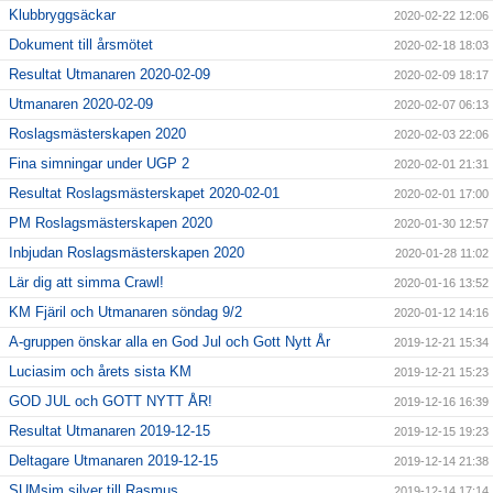
Klubbryggsäckar
2020-02-22 12:06
Dokument till årsmötet
2020-02-18 18:03
Resultat Utmanaren 2020-02-09
2020-02-09 18:17
Utmanaren 2020-02-09
2020-02-07 06:13
Roslagsmästerskapen 2020
2020-02-03 22:06
Fina simningar under UGP 2
2020-02-01 21:31
Resultat Roslagsmästerskapet 2020-02-01
2020-02-01 17:00
PM Roslagsmästerskapen 2020
2020-01-30 12:57
Inbjudan Roslagsmästerskapen 2020
2020-01-28 11:02
Lär dig att simma Crawl!
2020-01-16 13:52
KM Fjäril och Utmanaren söndag 9/2
2020-01-12 14:16
A-gruppen önskar alla en God Jul och Gott Nytt År
2019-12-21 15:34
Luciasim och årets sista KM
2019-12-21 15:23
GOD JUL och GOTT NYTT ÅR!
2019-12-16 16:39
Resultat Utmanaren 2019-12-15
2019-12-15 19:23
Deltagare Utmanaren 2019-12-15
2019-12-14 21:38
SUMsim silver till Rasmus
2019-12-14 17:14