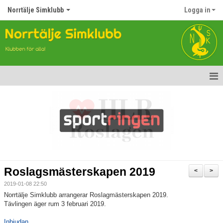
Norrtälje Simklubb
Logga in
Hem
Nyheter
Om klubben
Kontakt
Roslagsmästerskapen 2019
<
>
Topp Tolv
2019-01-08 22:50
Norrtälje Simklubb arrangerar Roslagmästerskapen 2019.
Anmälan till Simklubben
Tävlingen äger rum 3 februari 2019.
Inbjudan
Våra tävlingar