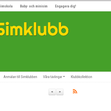
Simskola
Baby- och minisim
Engagera dig!
Anmälan till Simklubben
Våra tävlingar
Klubbkollektion
<
>