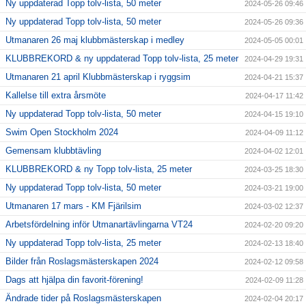
Ny uppdaterad Topp tolv-lista, 50 meter
2024-05-26 09:46
Ny uppdaterad Topp tolv-lista, 50 meter
2024-05-26 09:36
Utmanaren 26 maj klubbmästerskap i medley
2024-05-05 00:01
KLUBBREKORD & ny uppdaterad Topp tolv-lista, 25 meter
2024-04-29 19:31
Utmanaren 21 april Klubbmästerskap i ryggsim
2024-04-21 15:37
Kallelse till extra årsmöte
2024-04-17 11:42
Ny uppdaterad Topp tolv-lista, 50 meter
2024-04-15 19:10
Swim Open Stockholm 2024
2024-04-09 11:12
Gemensam klubbtävling
2024-04-02 12:01
KLUBBREKORD & ny Topp tolv-lista, 25 meter
2024-03-25 18:30
Ny uppdaterad Topp tolv-lista, 50 meter
2024-03-21 19:00
Utmanaren 17 mars - KM Fjärilsim
2024-03-02 12:37
Arbetsfördelning inför Utmanartävlingarna VT24
2024-02-20 09:20
Ny uppdaterad Topp tolv-lista, 25 meter
2024-02-13 18:40
Bilder från Roslagsmästerskapen 2024
2024-02-12 09:58
Dags att hjälpa din favorit-förening!
2024-02-09 11:28
Ändrade tider på Roslagsmästerskapen
2024-02-04 20:17