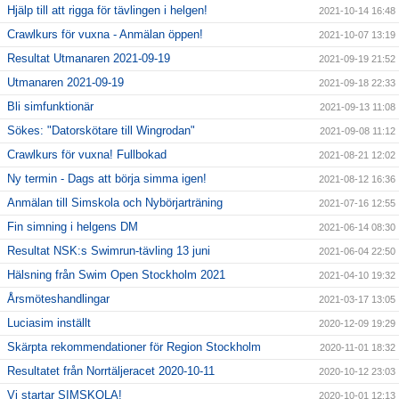
Hjälp till att rigga för tävlingen i helgen!
2021-10-14 16:48
Crawlkurs för vuxna - Anmälan öppen!
2021-10-07 13:19
Resultat Utmanaren 2021-09-19
2021-09-19 21:52
Utmanaren 2021-09-19
2021-09-18 22:33
Bli simfunktionär
2021-09-13 11:08
Sökes: "Datorskötare till Wingrodan"
2021-09-08 11:12
Crawlkurs för vuxna! Fullbokad
2021-08-21 12:02
Ny termin - Dags att börja simma igen!
2021-08-12 16:36
Anmälan till Simskola och Nybörjarträning
2021-07-16 12:55
Fin simning i helgens DM
2021-06-14 08:30
Resultat NSK:s Swimrun-tävling 13 juni
2021-06-04 22:50
Hälsning från Swim Open Stockholm 2021
2021-04-10 19:32
Årsmöteshandlingar
2021-03-17 13:05
Luciasim inställt
2020-12-09 19:29
Skärpta rekommendationer för Region Stockholm
2020-11-01 18:32
Resultatet från Norrtäljeracet 2020-10-11
2020-10-12 23:03
Vi startar SIMSKOLA!
2020-10-01 12:13