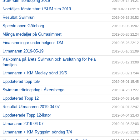
SUM-sim Norrköping 2019
2019-07-14 14:21
Norrtäljes första start i SUM sim 2019
2019-07-11 09:19
Resultat Swimrun
2019-06-15 20:52
Speedo open Göteborg
2019-06-06 15:07
Många medaljer på Gurrasimmet
2019-05-26 22:24
Fina simningar under helgens DM
2019-05-26 22:12
Utmanaren 2019-05-19
2019-05-16 21:09
Välkomna på årets Swimrun och avslutning för hela
2019-05-12 13:08
familjen
Utmanaren + KM Medley sönd 19/5
2019-05-02 17:44
Uppdaterad topp tolv
2019-05-01 15:45
Swimrun träningsdag i Åkersberga
2019-04-23 17:27
Uppdaterad Topp 12
2019-04-08 14:46
Resultat Utmanaren 2019-04-07
2019-04-07 22:47
Uppdaterade Topp 12-listor
2019-04-04 22:43
Utmanaren 2019-04-07
2019-04-03 22:03
Utmanaren + KM Ryggsim söndag 7/4
2019-03-26 21:02