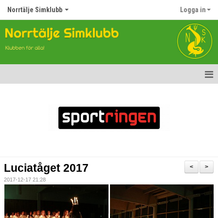
Norrtälje Simklubb
Logga in
Hem
Nyheter
Om klubben
Kontakt
Luciatåget 2017
<
>
Topp Tolv
2017-12-17 21:28
Anmälan till Simklubben
Våra tävlingar