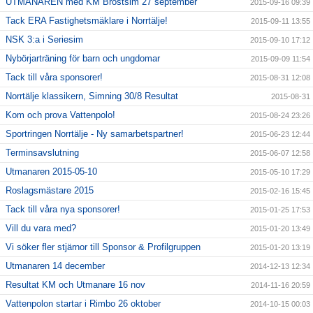
UTMANAREN med KM Bröstsim 27 september
2015-09-16 09:39
Tack ERA Fastighetsmäklare i Norrtälje!
2015-09-11 13:55
NSK 3:a i Seriesim
2015-09-10 17:12
Nybörjarträning för barn och ungdomar
2015-09-09 11:54
Tack till våra sponsorer!
2015-08-31 12:08
Norrtälje klassikern, Simning 30/8 Resultat
2015-08-31
Kom och prova Vattenpolo!
2015-08-24 23:26
Sportringen Norrtälje - Ny samarbetspartner!
2015-06-23 12:44
Terminsavslutning
2015-06-07 12:58
Utmanaren 2015-05-10
2015-05-10 17:29
Roslagsmästare 2015
2015-02-16 15:45
Tack till våra nya sponsorer!
2015-01-25 17:53
Vill du vara med?
2015-01-20 13:49
Vi söker fler stjärnor till Sponsor & Profilgruppen
2015-01-20 13:19
Utmanaren 14 december
2014-12-13 12:34
Resultat KM och Utmanare 16 nov
2014-11-16 20:59
Vattenpolon startar i Rimbo 26 oktober
2014-10-15 00:03