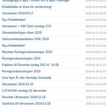
Skollagkapp 4 april i Rimbo och 8 april i Norrtälje
2019-03-20 15:13
Klubbkläder är klara för avhämtning!
2019-03-19 18:08
Utmanaren 2019-03-17
2019-03-15 19:29
Nya Klubbkläder!
2019-03-12 20:30
Utmanaren + KM Fjäril söndag 17/3
2019-03-02 10:43
Utmanartävlingar våren 2019
2019-02-23 11:16
Verksamhetsberättelse NSK 2018
2019-02-15 09:23
Nya klubbkläder!
2019-02-14 13:20
Resultat Roslagsmästerskapet 2019
2019-02-03 17:11
Roslagsmästerskapen 2019
2019-01-30 21:57
Kallelse till Årsmöte tisdag 19/2 kl. 19.00
2019-01-15 21:17
Roslagsmästerskapen 2019
2019-01-08 22:50
Gott Nytt År från Norrtälje Simklubb
2018-12-31 12:43
Utmanaren 2018-12-16
2018-12-15 22:38
LUCIASIM söndag 16 december
2018-12-02 16:10
Resultat Utmanaren 2018-11-18
2018-11-18 19:02
Startlista till Utmanaren 2018-11-18
2018-11-17 22:31