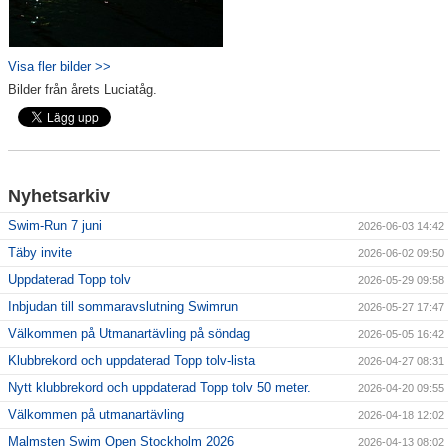
Visa fler bilder >>
Bilder från årets Luciatåg.
Nyhetsarkiv
Swim-Run 7 juni
2026-06-03 14:42
Täby invite
2026-06-02 09:50
Uppdaterad Topp tolv
2026-05-29 09:58
Inbjudan till sommaravslutning Swimrun
2026-05-27 17:47
Välkommen på Utmanartävling på söndag
2026-05-05 16:42
Klubbrekord och uppdaterad Topp tolv-lista
2026-04-27 08:31
Nytt klubbrekord och uppdaterad Topp tolv 50 meter.
2026-04-20 09:55
Välkommen på utmanartävling
2026-04-18 12:02
Malmsten Swim Open Stockholm 2026
2026-04-13 08:02