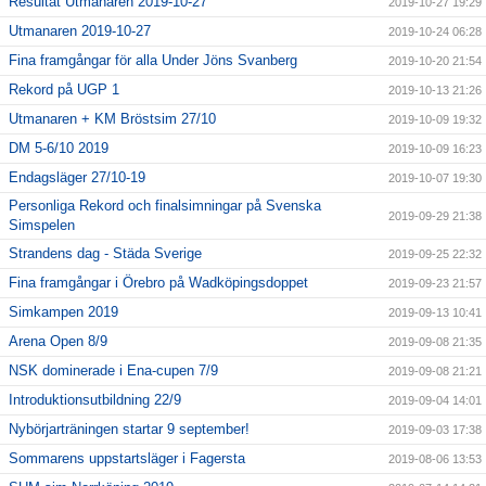
Resultat Utmanaren 2019-10-27
2019-10-27 19:29
Utmanaren 2019-10-27
2019-10-24 06:28
Fina framgångar för alla Under Jöns Svanberg
2019-10-20 21:54
Rekord på UGP 1
2019-10-13 21:26
Utmanaren + KM Bröstsim 27/10
2019-10-09 19:32
DM 5-6/10 2019
2019-10-09 16:23
Endagsläger 27/10-19
2019-10-07 19:30
Personliga Rekord och finalsimningar på Svenska
2019-09-29 21:38
Simspelen
Strandens dag - Städa Sverige
2019-09-25 22:32
Fina framgångar i Örebro på Wadköpingsdoppet
2019-09-23 21:57
Simkampen 2019
2019-09-13 10:41
Arena Open 8/9
2019-09-08 21:35
NSK dominerade i Ena-cupen 7/9
2019-09-08 21:21
Introduktionsutbildning 22/9
2019-09-04 14:01
Nybörjarträningen startar 9 september!
2019-09-03 17:38
Sommarens uppstartsläger i Fagersta
2019-08-06 13:53