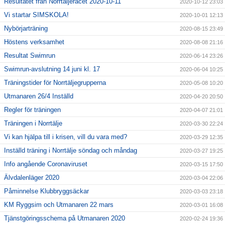
Resultatet från Norrtäljeracet 2020-10-11
2020-10-12 23:03
Vi startar SIMSKOLA!
2020-10-01 12:13
Nybörjarträning
2020-08-15 23:49
Höstens verksamhet
2020-08-08 21:16
Resultat Swimrun
2020-06-14 23:26
Swimrun-avslutning 14 juni kl. 17
2020-06-04 10:25
Träningstider för Norrtäljegrupperna
2020-05-08 10:20
Utmanaren 26/4 Inställd
2020-04-20 20:50
Regler för träningen
2020-04-07 21:01
Träningen i Norrtälje
2020-03-30 22:24
Vi kan hjälpa till i krisen, vill du vara med?
2020-03-29 12:35
Inställd träning i Norrtälje söndag och måndag
2020-03-27 19:25
Info angående Coronaviruset
2020-03-15 17:50
Älvdalenläger 2020
2020-03-04 22:06
Påminnelse Klubbryggsäckar
2020-03-03 23:18
KM Ryggsim och Utmanaren 22 mars
2020-03-01 16:08
Tjänstgöringsschema på Utmanaren 2020
2020-02-24 19:36