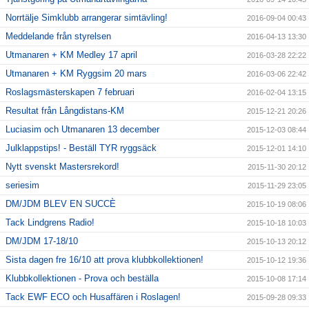
Norrtälje Simklubb arrangerar simtävling!
2016-09-04 00:43
Meddelande från styrelsen
2016-04-13 13:30
Utmanaren + KM Medley 17 april
2016-03-28 22:22
Utmanaren + KM Ryggsim 20 mars
2016-03-06 22:42
Roslagsmästerskapen 7 februari
2016-02-04 13:15
Resultat från Långdistans-KM
2015-12-21 20:26
Luciasim och Utmanaren 13 december
2015-12-03 08:44
Julklappstips! - Beställ TYR ryggsäck
2015-12-01 14:10
Nytt svenskt Mastersrekord!
2015-11-30 20:12
seriesim
2015-11-29 23:05
DM/JDM BLEV EN SUCCÈ
2015-10-19 08:06
Tack Lindgrens Radio!
2015-10-18 10:03
DM/JDM 17-18/10
2015-10-13 20:12
Sista dagen fre 16/10 att prova klubbkollektionen!
2015-10-12 19:36
Klubbkollektionen - Prova och beställa
2015-10-08 17:14
Tack EWF ECO och Husaffären i Roslagen!
2015-09-28 09:33