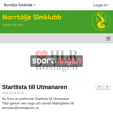
Norrtälje Simklubb
Logga in
Hem
Nyheter
Om klubben
Kontakt
Startlista till Utmanaren
<
>
Topp Tolv
2017-12-15 00:48
Nu finns en preliminär Startlista till Utmanaren.
Anmälan till Simklubben
Titta igenom den noga och anmäl felaktigheter till
anmalan@norrtaljesim.se
Våra tävlingar