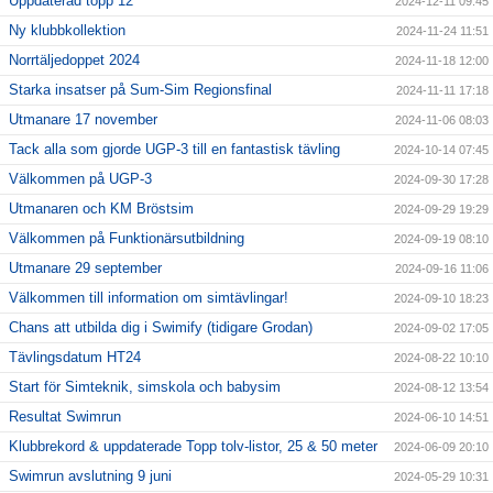
Uppdaterad topp 12
2024-12-11 09:45
Ny klubbkollektion
2024-11-24 11:51
Norrtäljedoppet 2024
2024-11-18 12:00
Starka insatser på Sum-Sim Regionsfinal
2024-11-11 17:18
Utmanare 17 november
2024-11-06 08:03
Tack alla som gjorde UGP-3 till en fantastisk tävling
2024-10-14 07:45
Välkommen på UGP-3
2024-09-30 17:28
Utmanaren och KM Bröstsim
2024-09-29 19:29
Välkommen på Funktionärsutbildning
2024-09-19 08:10
Utmanare 29 september
2024-09-16 11:06
Välkommen till information om simtävlingar!
2024-09-10 18:23
Chans att utbilda dig i Swimify (tidigare Grodan)
2024-09-02 17:05
Tävlingsdatum HT24
2024-08-22 10:10
Start för Simteknik, simskola och babysim
2024-08-12 13:54
Resultat Swimrun
2024-06-10 14:51
Klubbrekord & uppdaterade Topp tolv-listor, 25 & 50 meter
2024-06-09 20:10
Swimrun avslutning 9 juni
2024-05-29 10:31