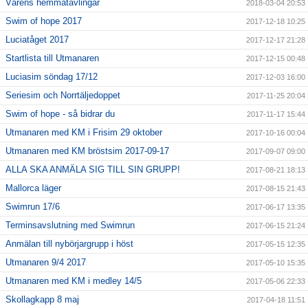
Vårens hemmatävlingar
2018-03-04 20:53
Swim of hope 2017
2017-12-18 10:25
Luciatåget 2017
2017-12-17 21:28
Startlista till Utmanaren
2017-12-15 00:48
Luciasim söndag 17/12
2017-12-03 16:00
Seriesim och Norrtäljedoppet
2017-11-25 20:04
Swim of hope - så bidrar du
2017-11-17 15:44
Utmanaren med KM i Frisim 29 oktober
2017-10-16 00:04
Utmanaren med KM bröstsim 2017-09-17
2017-09-07 09:00
ALLA SKA ANMÄLA SIG TILL SIN GRUPP!
2017-08-21 18:13
Mallorca läger
2017-08-15 21:43
Swimrun 17/6
2017-06-17 13:35
Terminsavslutning med Swimrun
2017-06-15 21:24
Anmälan till nybörjargrupp i höst
2017-05-15 12:35
Utmanaren 9/4 2017
2017-05-10 15:35
Utmanaren med KM i medley 14/5
2017-05-06 22:33
Skollagkapp 8 maj
2017-04-18 11:51