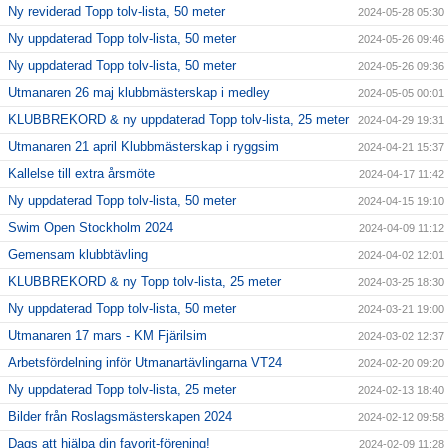
Ny reviderad Topp tolv-lista, 50 meter
2024-05-28 05:30
Ny uppdaterad Topp tolv-lista, 50 meter
2024-05-26 09:46
Ny uppdaterad Topp tolv-lista, 50 meter
2024-05-26 09:36
Utmanaren 26 maj klubbmästerskap i medley
2024-05-05 00:01
KLUBBREKORD & ny uppdaterad Topp tolv-lista, 25 meter
2024-04-29 19:31
Utmanaren 21 april Klubbmästerskap i ryggsim
2024-04-21 15:37
Kallelse till extra årsmöte
2024-04-17 11:42
Ny uppdaterad Topp tolv-lista, 50 meter
2024-04-15 19:10
Swim Open Stockholm 2024
2024-04-09 11:12
Gemensam klubbtävling
2024-04-02 12:01
KLUBBREKORD & ny Topp tolv-lista, 25 meter
2024-03-25 18:30
Ny uppdaterad Topp tolv-lista, 50 meter
2024-03-21 19:00
Utmanaren 17 mars - KM Fjärilsim
2024-03-02 12:37
Arbetsfördelning inför Utmanartävlingarna VT24
2024-02-20 09:20
Ny uppdaterad Topp tolv-lista, 25 meter
2024-02-13 18:40
Bilder från Roslagsmästerskapen 2024
2024-02-12 09:58
Dags att hjälpa din favorit-förening!
2024-02-09 11:28