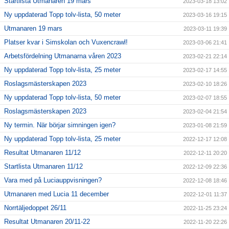
Startlista Utmanaren 19 mars
2023-03-18 13:02
Ny uppdaterad Topp tolv-lista, 50 meter
2023-03-16 19:15
Utmanaren 19 mars
2023-03-11 19:39
Platser kvar i Simskolan och Vuxencrawl!
2023-03-06 21:41
Arbetsfördelning Utmanarna våren 2023
2023-02-21 22:14
Ny uppdaterad Topp tolv-lista, 25 meter
2023-02-17 14:55
Roslagsmästerskapen 2023
2023-02-10 18:26
Ny uppdaterad Topp tolv-lista, 50 meter
2023-02-07 18:55
Roslagsmästerskapen 2023
2023-02-04 21:54
Ny termin. När börjar simningen igen?
2023-01-08 21:59
Ny uppdaterad Topp tolv-lista, 25 meter
2022-12-17 12:08
Resultat Utmanaren 11/12
2022-12-11 20:20
Startlista Utmanaren 11/12
2022-12-09 22:36
Vara med på Luciauppvisningen?
2022-12-08 18:46
Utmanaren med Lucia 11 december
2022-12-01 11:37
Norrtäljedoppet 26/11
2022-11-25 23:24
Resultat Utmanaren 20/11-22
2022-11-20 22:26