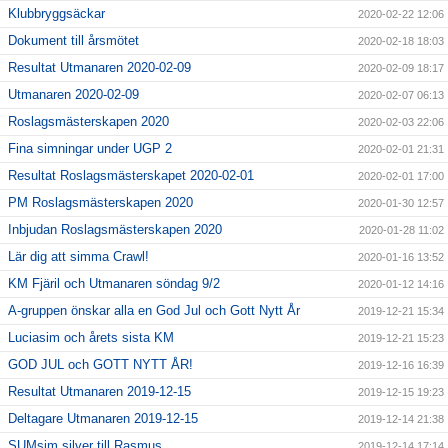
Klubbryggsäckar
2020-02-22 12:06
Dokument till årsmötet
2020-02-18 18:03
Resultat Utmanaren 2020-02-09
2020-02-09 18:17
Utmanaren 2020-02-09
2020-02-07 06:13
Roslagsmästerskapen 2020
2020-02-03 22:06
Fina simningar under UGP 2
2020-02-01 21:31
Resultat Roslagsmästerskapet 2020-02-01
2020-02-01 17:00
PM Roslagsmästerskapen 2020
2020-01-30 12:57
Inbjudan Roslagsmästerskapen 2020
2020-01-28 11:02
Lär dig att simma Crawl!
2020-01-16 13:52
KM Fjäril och Utmanaren söndag 9/2
2020-01-12 14:16
A-gruppen önskar alla en God Jul och Gott Nytt År
2019-12-21 15:34
Luciasim och årets sista KM
2019-12-21 15:23
GOD JUL och GOTT NYTT ÅR!
2019-12-16 16:39
Resultat Utmanaren 2019-12-15
2019-12-15 19:23
Deltagare Utmanaren 2019-12-15
2019-12-14 21:38
SUMsim silver till Rasmus
2019-12-14 17:14