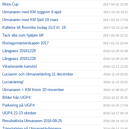
Mora Cup
2017-04-02 23:26
Utmanaren med KM ryggsim 9 april
2017-03-30 19:11
Utmanaren med KM fjäril 19 mars
2017-03-10 17:53
Kallelse till Årsmöte tisdag 21/2 kl. 19
2017-02-12 11:48
Tack alla som hjälpte till!
2017-02-05 22:10
Roslagsmästerskapen 2017
2017-01-22 20:54
Långpass 20161228
2016-12-29 10:39
Långpass 20161228
2016-12-29 10:35
Vikarierande kanslist
2016-12-12 13:26
Luciasim och Utmanartävling 11 december
2016-11-29 20:03
Luciaträning!
2016-11-15 23:02
Utmanaren + KM frisim 20 november
2016-11-08 20:27
Bilder från UGP4
2016-10-22 20:45
Parkering på UGP4
2016-10-20 17:54
UGP4 22-23 oktober
2016-10-17 00:19
Resultatlista Utmanaren 2016-09-25
2016-09-24 10:13
Tjänstgöring på Utmanartävlingarna
2016-09-14 10:45