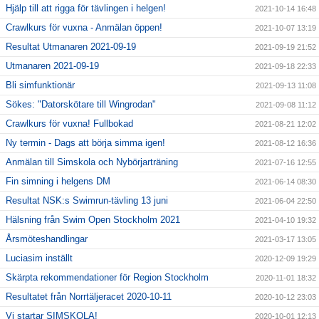
Hjälp till att rigga för tävlingen i helgen!
2021-10-14 16:48
Crawlkurs för vuxna - Anmälan öppen!
2021-10-07 13:19
Resultat Utmanaren 2021-09-19
2021-09-19 21:52
Utmanaren 2021-09-19
2021-09-18 22:33
Bli simfunktionär
2021-09-13 11:08
Sökes: "Datorskötare till Wingrodan"
2021-09-08 11:12
Crawlkurs för vuxna! Fullbokad
2021-08-21 12:02
Ny termin - Dags att börja simma igen!
2021-08-12 16:36
Anmälan till Simskola och Nybörjarträning
2021-07-16 12:55
Fin simning i helgens DM
2021-06-14 08:30
Resultat NSK:s Swimrun-tävling 13 juni
2021-06-04 22:50
Hälsning från Swim Open Stockholm 2021
2021-04-10 19:32
Årsmöteshandlingar
2021-03-17 13:05
Luciasim inställt
2020-12-09 19:29
Skärpta rekommendationer för Region Stockholm
2020-11-01 18:32
Resultatet från Norrtäljeracet 2020-10-11
2020-10-12 23:03
Vi startar SIMSKOLA!
2020-10-01 12:13