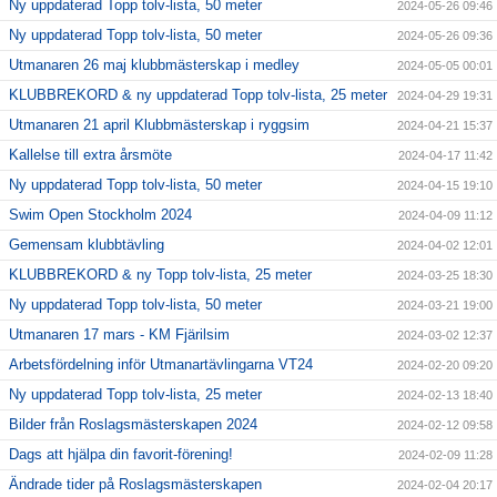
Ny uppdaterad Topp tolv-lista, 50 meter
2024-05-26 09:46
Ny uppdaterad Topp tolv-lista, 50 meter
2024-05-26 09:36
Utmanaren 26 maj klubbmästerskap i medley
2024-05-05 00:01
KLUBBREKORD & ny uppdaterad Topp tolv-lista, 25 meter
2024-04-29 19:31
Utmanaren 21 april Klubbmästerskap i ryggsim
2024-04-21 15:37
Kallelse till extra årsmöte
2024-04-17 11:42
Ny uppdaterad Topp tolv-lista, 50 meter
2024-04-15 19:10
Swim Open Stockholm 2024
2024-04-09 11:12
Gemensam klubbtävling
2024-04-02 12:01
KLUBBREKORD & ny Topp tolv-lista, 25 meter
2024-03-25 18:30
Ny uppdaterad Topp tolv-lista, 50 meter
2024-03-21 19:00
Utmanaren 17 mars - KM Fjärilsim
2024-03-02 12:37
Arbetsfördelning inför Utmanartävlingarna VT24
2024-02-20 09:20
Ny uppdaterad Topp tolv-lista, 25 meter
2024-02-13 18:40
Bilder från Roslagsmästerskapen 2024
2024-02-12 09:58
Dags att hjälpa din favorit-förening!
2024-02-09 11:28
Ändrade tider på Roslagsmästerskapen
2024-02-04 20:17