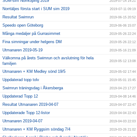
SUM-sim Norrköping 2019
2019-07-14 14:21
Norrtäljes första start i SUM sim 2019
2019-07-11 09:19
Resultat Swimrun
2019-06-15 20:52
Speedo open Göteborg
2019-06-06 15:07
Många medaljer på Gurrasimmet
2019-05-26 22:24
Fina simningar under helgens DM
2019-05-26 22:12
Utmanaren 2019-05-19
2019-05-16 21:09
Välkomna på årets Swimrun och avslutning för hela
2019-05-12 13:08
familjen
Utmanaren + KM Medley sönd 19/5
2019-05-02 17:44
Uppdaterad topp tolv
2019-05-01 15:45
Swimrun träningsdag i Åkersberga
2019-04-23 17:27
Uppdaterad Topp 12
2019-04-08 14:46
Resultat Utmanaren 2019-04-07
2019-04-07 22:47
Uppdaterade Topp 12-listor
2019-04-04 22:43
Utmanaren 2019-04-07
2019-04-03 22:03
Utmanaren + KM Ryggsim söndag 7/4
2019-03-26 21:02