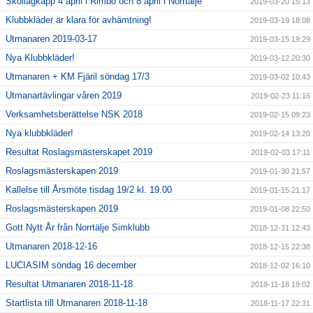
Skollagkapp 4 april i Rimbo och 8 april i Norrtälje
2019-03-20 15:13
Klubbkläder är klara för avhämtning!
2019-03-19 18:08
Utmanaren 2019-03-17
2019-03-15 19:29
Nya Klubbkläder!
2019-03-12 20:30
Utmanaren + KM Fjäril söndag 17/3
2019-03-02 10:43
Utmanartävlingar våren 2019
2019-02-23 11:16
Verksamhetsberättelse NSK 2018
2019-02-15 09:23
Nya klubbkläder!
2019-02-14 13:20
Resultat Roslagsmästerskapet 2019
2019-02-03 17:11
Roslagsmästerskapen 2019
2019-01-30 21:57
Kallelse till Årsmöte tisdag 19/2 kl. 19.00
2019-01-15 21:17
Roslagsmästerskapen 2019
2019-01-08 22:50
Gott Nytt År från Norrtälje Simklubb
2018-12-31 12:43
Utmanaren 2018-12-16
2018-12-15 22:38
LUCIASIM söndag 16 december
2018-12-02 16:10
Resultat Utmanaren 2018-11-18
2018-11-18 19:02
Startlista till Utmanaren 2018-11-18
2018-11-17 22:31