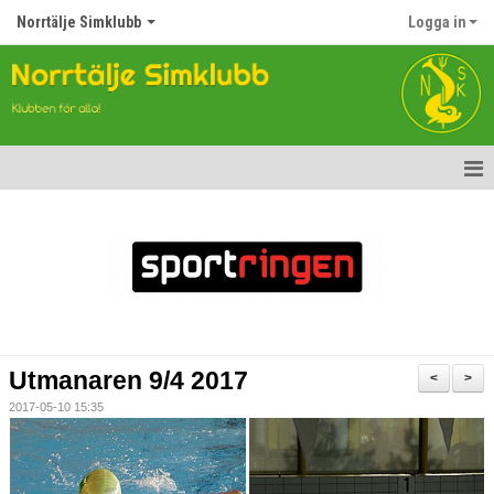
Norrtälje Simklubb
Logga in
Hem
Nyheter
Om klubben
Kontakt
Utmanaren 9/4 2017
<
>
Topp Tolv
2017-05-10 15:35
Anmälan till Simklubben
Våra tävlingar