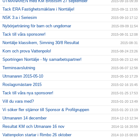
UTMANAREN med KM Bröstsim 27 september
2015-09-16 09:39
Tack ERA Fastighetsmäklare i Norrtälje!
2015-09-11 13:55
NSK 3:a i Seriesim
2015-09-10 17:12
Nybörjarträning för barn och ungdomar
2015-09-09 11:54
Tack till våra sponsorer!
2015-08-31 12:08
Norrtälje klassikern, Simning 30/8 Resultat
2015-08-31
Kom och prova Vattenpolo!
2015-08-24 23:26
Sportringen Norrtälje - Ny samarbetspartner!
2015-06-23 12:44
Terminsavslutning
2015-06-07 12:58
Utmanaren 2015-05-10
2015-05-10 17:29
Roslagsmästare 2015
2015-02-16 15:45
Tack till våra nya sponsorer!
2015-01-25 17:53
Vill du vara med?
2015-01-20 13:49
Vi söker fler stjärnor till Sponsor & Profilgruppen
2015-01-20 13:19
Utmanaren 14 december
2014-12-13 12:34
Resultat KM och Utmanare 16 nov
2014-11-16 20:59
Vattenpolon startar i Rimbo 26 oktober
2014-10-15 00:03