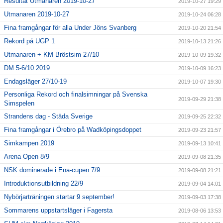
Resultat Utmanaren 2019-10-27
2019-10-27 19:29
Utmanaren 2019-10-27
2019-10-24 06:28
Fina framgångar för alla Under Jöns Svanberg
2019-10-20 21:54
Rekord på UGP 1
2019-10-13 21:26
Utmanaren + KM Bröstsim 27/10
2019-10-09 19:32
DM 5-6/10 2019
2019-10-09 16:23
Endagsläger 27/10-19
2019-10-07 19:30
Personliga Rekord och finalsimningar på Svenska
2019-09-29 21:38
Simspelen
Strandens dag - Städa Sverige
2019-09-25 22:32
Fina framgångar i Örebro på Wadköpingsdoppet
2019-09-23 21:57
Simkampen 2019
2019-09-13 10:41
Arena Open 8/9
2019-09-08 21:35
NSK dominerade i Ena-cupen 7/9
2019-09-08 21:21
Introduktionsutbildning 22/9
2019-09-04 14:01
Nybörjarträningen startar 9 september!
2019-09-03 17:38
Sommarens uppstartsläger i Fagersta
2019-08-06 13:53