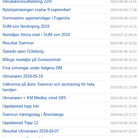
Introduktionsutbildning 22/9
2019-09-04 14:01
Nybörjarträningen startar 9 september!
2019-09-03 17:38
Sommarens uppstartsläger i Fagersta
2019-08-06 13:53
SUM-sim Norrköping 2019
2019-07-14 14:21
Norrtäljes första start i SUM sim 2019
2019-07-11 09:19
Resultat Swimrun
2019-06-15 20:52
Speedo open Göteborg
2019-06-06 15:07
Många medaljer på Gurrasimmet
2019-05-26 22:24
Fina simningar under helgens DM
2019-05-26 22:12
Utmanaren 2019-05-19
2019-05-16 21:09
Välkomna på årets Swimrun och avslutning för hela
2019-05-12 13:08
familjen
Utmanaren + KM Medley sönd 19/5
2019-05-02 17:44
Uppdaterad topp tolv
2019-05-01 15:45
Swimrun träningsdag i Åkersberga
2019-04-23 17:27
Uppdaterad Topp 12
2019-04-08 14:46
Resultat Utmanaren 2019-04-07
2019-04-07 22:47