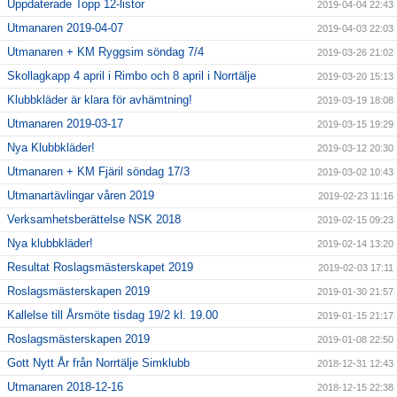
Uppdaterade Topp 12-listor
2019-04-04 22:43
Utmanaren 2019-04-07
2019-04-03 22:03
Utmanaren + KM Ryggsim söndag 7/4
2019-03-26 21:02
Skollagkapp 4 april i Rimbo och 8 april i Norrtälje
2019-03-20 15:13
Klubbkläder är klara för avhämtning!
2019-03-19 18:08
Utmanaren 2019-03-17
2019-03-15 19:29
Nya Klubbkläder!
2019-03-12 20:30
Utmanaren + KM Fjäril söndag 17/3
2019-03-02 10:43
Utmanartävlingar våren 2019
2019-02-23 11:16
Verksamhetsberättelse NSK 2018
2019-02-15 09:23
Nya klubbkläder!
2019-02-14 13:20
Resultat Roslagsmästerskapet 2019
2019-02-03 17:11
Roslagsmästerskapen 2019
2019-01-30 21:57
Kallelse till Årsmöte tisdag 19/2 kl. 19.00
2019-01-15 21:17
Roslagsmästerskapen 2019
2019-01-08 22:50
Gott Nytt År från Norrtälje Simklubb
2018-12-31 12:43
Utmanaren 2018-12-16
2018-12-15 22:38