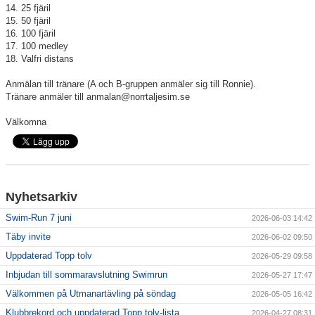
14. 25 fjäril
15. 50 fjäril
16. 100 fjäril
17. 100 medley
18. Valfri distans
Anmälan till tränare (A och B-gruppen anmäler sig till Ronnie).
Tränare anmäler till anmalan@norrtaljesim.se
Välkomna
Nyhetsarkiv
Swim-Run 7 juni
2026-06-03 14:42
Täby invite
2026-06-02 09:50
Uppdaterad Topp tolv
2026-05-29 09:58
Inbjudan till sommaravslutning Swimrun
2026-05-27 17:47
Välkommen på Utmanartävling på söndag
2026-05-05 16:42
Klubbrekord och uppdaterad Topp tolv-lista
2026-04-27 08:31