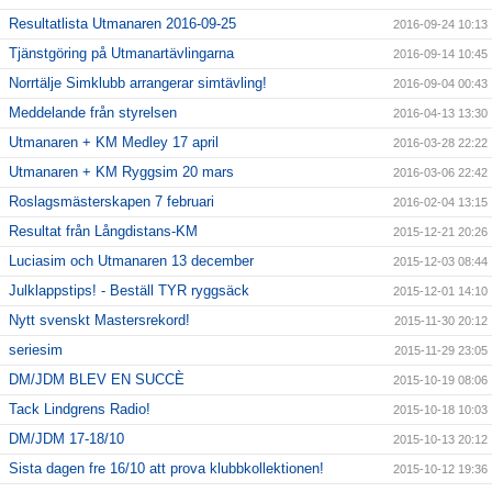
Resultatlista Utmanaren 2016-09-25
2016-09-24 10:13
Tjänstgöring på Utmanartävlingarna
2016-09-14 10:45
Norrtälje Simklubb arrangerar simtävling!
2016-09-04 00:43
Meddelande från styrelsen
2016-04-13 13:30
Utmanaren + KM Medley 17 april
2016-03-28 22:22
Utmanaren + KM Ryggsim 20 mars
2016-03-06 22:42
Roslagsmästerskapen 7 februari
2016-02-04 13:15
Resultat från Långdistans-KM
2015-12-21 20:26
Luciasim och Utmanaren 13 december
2015-12-03 08:44
Julklappstips! - Beställ TYR ryggsäck
2015-12-01 14:10
Nytt svenskt Mastersrekord!
2015-11-30 20:12
seriesim
2015-11-29 23:05
DM/JDM BLEV EN SUCCÈ
2015-10-19 08:06
Tack Lindgrens Radio!
2015-10-18 10:03
DM/JDM 17-18/10
2015-10-13 20:12
Sista dagen fre 16/10 att prova klubbkollektionen!
2015-10-12 19:36