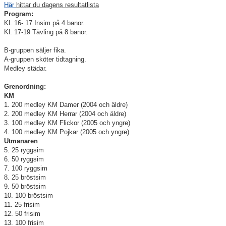
Här
hittar du dagens resultatlista
Program:
Klubbkollektion
Kl. 16- 17 Insim på 4 banor.
Kl. 17-19 Tävling på 8 banor.
B-gruppen säljer fika.
A-gruppen sköter tidtagning.
Medley städar.
Grenordning:
KM
1. 200 medley KM Damer (2004 och äldre)
2. 200 medley KM Herrar (2004 och äldre)
3. 100 medley KM Flickor (2005 och yngre)
4. 100 medley KM Pojkar (2005 och yngre)
Utmanaren
5. 25 ryggsim
6. 50 ryggsim
7. 100 ryggsim
8. 25 bröstsim
9. 50 bröstsim
10. 100 bröstsim
11. 25 frisim
12. 50 frisim
13. 100 frisim