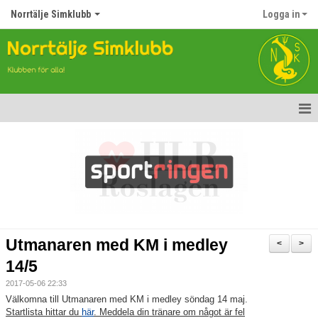
Norrtälje Simklubb
Logga in
Hem
Nyheter
Om klubben
Kontakt
Utmanaren med KM i medley
<
>
Topp Tolv
14/5
2017-05-06 22:33
Anmälan till Simklubben
Välkomna till Utmanaren med KM i medley söndag 14 maj.
Startlista hittar du
här
. Meddela din tränare om något är fel
Våra tävlingar