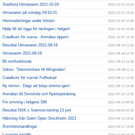
Startlista Utmanaren 2021-10-24
2021-10-22 22:54
Utmanaren på söndag 24/10-21
2021-10-21 13:18
Hemmatävlingar under hösten
2021-10-18 12:58
Hjälp till att rigga för tävlingen i helgen!
2021-10-14 16:48
Crawlkurs för vuxna - Anmälan öppen!
2021-10-07 13:19
Resultat Utmanaren 2021-09-19
2021-09-19 21:52
Utmanaren 2021-09-19
2021-09-18 22:33
Bli simfunktionär
2021-09-13 11:08
Sökes: "Datorskötare till Wingrodan"
2021-09-08 11:12
Crawlkurs för vuxna! Fullbokad
2021-08-21 12:02
Ny termin - Dags att börja simma igen!
2021-08-12 16:36
Anmälan till Simskola och Nybörjarträning
2021-07-16 12:55
Fin simning i helgens DM
2021-06-14 08:30
Resultat NSK:s Swimrun-tävling 13 juni
2021-06-04 22:50
Hälsning från Swim Open Stockholm 2021
2021-04-10 19:32
Årsmöteshandlingar
2021-03-17 13:05
Luciasim inställt
2020-12-09 19:29