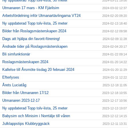
Ny uppdaterad Topp tolv-lista, 50 meter
2024-03-21 19:00
Utmanaren 17 mars - KM Fjärilsim
2024-03-02 12:37
Arbetsfördelning inför Utmanartävlingarna VT24
2024-02-20 09:20
Ny uppdaterad Topp tolv-lista, 25 meter
2024-02-13 18:40
Bilder från Roslagsmästerskapen 2024
2024-02-12 09:58
Dags att hjälpa din favorit-förening!
2024-02-09 11:28
Ändrade tider på Roslagsmästerskapen
2024-02-04 20:17
Bli simfunktionär
2024-01-22 09:14
Roslagsmästerskapen 2024
2024-01-20 14:22
Kallelse till Årsmöte tisdag 20 februari 2024
2024-01-20 11:29
Efterlyses
2024-01-11 12:22
Årets Luciatåg
2023-12-18 11:05
Bilder från Utmanaren 17/12
2023-12-18 10:55
Utmanaren 2023-12-17
2023-12-17 10:56
Ny uppdaterad Topp tolv-lista, 25 meter
2023-12-13 19:07
Babysim och Minisim i Norrtälje till våren
2023-12-12 14:15
Julklappstips Klubbryggsäck
2023-12-11 13:31