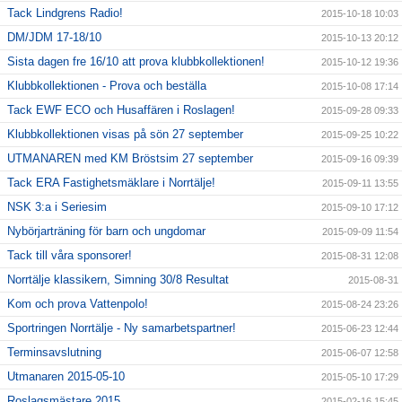
Tack Lindgrens Radio!
2015-10-18 10:03
DM/JDM 17-18/10
2015-10-13 20:12
Sista dagen fre 16/10 att prova klubbkollektionen!
2015-10-12 19:36
Klubbkollektionen - Prova och beställa
2015-10-08 17:14
Tack EWF ECO och Husaffären i Roslagen!
2015-09-28 09:33
Klubbkollektionen visas på sön 27 september
2015-09-25 10:22
UTMANAREN med KM Bröstsim 27 september
2015-09-16 09:39
Tack ERA Fastighetsmäklare i Norrtälje!
2015-09-11 13:55
NSK 3:a i Seriesim
2015-09-10 17:12
Nybörjarträning för barn och ungdomar
2015-09-09 11:54
Tack till våra sponsorer!
2015-08-31 12:08
Norrtälje klassikern, Simning 30/8 Resultat
2015-08-31
Kom och prova Vattenpolo!
2015-08-24 23:26
Sportringen Norrtälje - Ny samarbetspartner!
2015-06-23 12:44
Terminsavslutning
2015-06-07 12:58
Utmanaren 2015-05-10
2015-05-10 17:29
Roslagsmästare 2015
2015-02-16 15:45