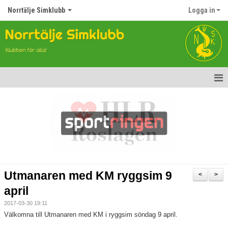
Norrtälje Simklubb
Logga in
Hem
Nyheter
Om klubben
Kontakt
Utmanaren med KM ryggsim 9
<
>
Topp Tolv
april
2017-03-30 19:11
Anmälan till Simklubben
Välkomna till Utmanaren med KM i ryggsim söndag 9 april.
Våra tävlingar