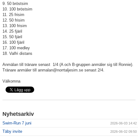
9. 50 bröstsim
10. 100 bröstsim
11. 25 frisim
12. 50 frisim
13. 100 frisim
14. 25 fjäril
15. 50 fjäril
16. 100 fjäril
17. 100 medley
18. Valfri distans
Anmälan till tränare senast 1/4 (A och B-gruppen anmäler sig till Ronnie).
Tränare anmäler till anmalan@norrtaljesim.se senast 2/4.
Välkomna
Nyhetsarkiv
Swim-Run 7 juni
2026-06-03 14:42
Täby invite
2026-06-02 09:50