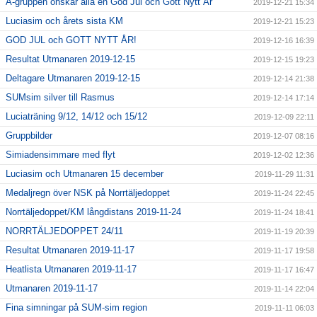
A-gruppen önskar alla en God Jul och Gott Nytt År
2019-12-21 15:34
Luciasim och årets sista KM
2019-12-21 15:23
GOD JUL och GOTT NYTT ÅR!
2019-12-16 16:39
Resultat Utmanaren 2019-12-15
2019-12-15 19:23
Deltagare Utmanaren 2019-12-15
2019-12-14 21:38
SUMsim silver till Rasmus
2019-12-14 17:14
Luciaträning 9/12, 14/12 och 15/12
2019-12-09 22:11
Gruppbilder
2019-12-07 08:16
Simiadensimmare med flyt
2019-12-02 12:36
Luciasim och Utmanaren 15 december
2019-11-29 11:31
Medaljregn över NSK på Norrtäljedoppet
2019-11-24 22:45
Norrtäljedoppet/KM långdistans 2019-11-24
2019-11-24 18:41
NORRTÄLJEDOPPET 24/11
2019-11-19 20:39
Resultat Utmanaren 2019-11-17
2019-11-17 19:58
Heatlista Utmanaren 2019-11-17
2019-11-17 16:47
Utmanaren 2019-11-17
2019-11-14 22:04
Fina simningar på SUM-sim region
2019-11-11 06:03