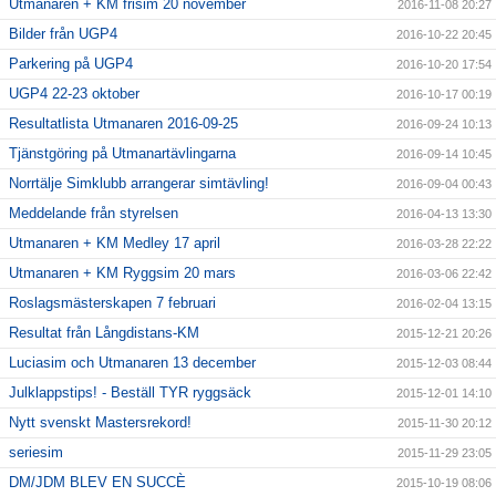
Utmanaren + KM frisim 20 november
2016-11-08 20:27
Bilder från UGP4
2016-10-22 20:45
Parkering på UGP4
2016-10-20 17:54
UGP4 22-23 oktober
2016-10-17 00:19
Resultatlista Utmanaren 2016-09-25
2016-09-24 10:13
Tjänstgöring på Utmanartävlingarna
2016-09-14 10:45
Norrtälje Simklubb arrangerar simtävling!
2016-09-04 00:43
Meddelande från styrelsen
2016-04-13 13:30
Utmanaren + KM Medley 17 april
2016-03-28 22:22
Utmanaren + KM Ryggsim 20 mars
2016-03-06 22:42
Roslagsmästerskapen 7 februari
2016-02-04 13:15
Resultat från Långdistans-KM
2015-12-21 20:26
Luciasim och Utmanaren 13 december
2015-12-03 08:44
Julklappstips! - Beställ TYR ryggsäck
2015-12-01 14:10
Nytt svenskt Mastersrekord!
2015-11-30 20:12
seriesim
2015-11-29 23:05
DM/JDM BLEV EN SUCCÈ
2015-10-19 08:06