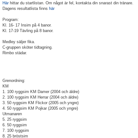
Här
hittar du startlistan. Om något är fel, kontakta din snarast din tränare.
Dagens resultatlista finns
här
Klubbkollektion
Program:
Kl. 16- 17 Insim på 4 banor.
Kl. 17-19 Tävling på 8 banor.
Medley säljer fika.
C-gruppen sköter tidtagning.
Rimbo städar.
Grenordning:
KM
1. 100 ryggsim KM Damer (2004 och äldre)
2. 100 ryggsim KM Herrar (2004 och äldre)
3. 50 ryggsim KM Flickor (2005 och yngre)
4. 50 ryggsim KM Pojkar (2005 och yngre)
Utmanaren
5. 25 ryggsim
6. 50 ryggsim
7. 100 ryggsim
8. 25 bröstsim