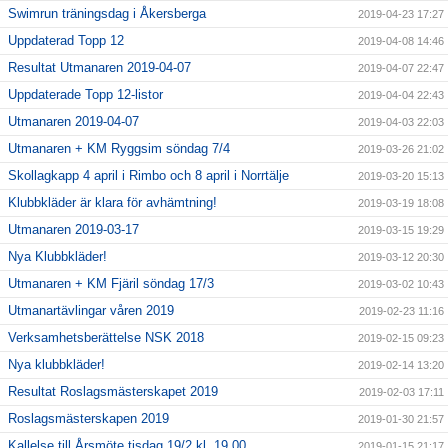
Swimrun träningsdag i Åkersberga
2019-04-23 17:27
Uppdaterad Topp 12
2019-04-08 14:46
Resultat Utmanaren 2019-04-07
2019-04-07 22:47
Uppdaterade Topp 12-listor
2019-04-04 22:43
Utmanaren 2019-04-07
2019-04-03 22:03
Utmanaren + KM Ryggsim söndag 7/4
2019-03-26 21:02
Skollagkapp 4 april i Rimbo och 8 april i Norrtälje
2019-03-20 15:13
Klubbkläder är klara för avhämtning!
2019-03-19 18:08
Utmanaren 2019-03-17
2019-03-15 19:29
Nya Klubbkläder!
2019-03-12 20:30
Utmanaren + KM Fjäril söndag 17/3
2019-03-02 10:43
Utmanartävlingar våren 2019
2019-02-23 11:16
Verksamhetsberättelse NSK 2018
2019-02-15 09:23
Nya klubbkläder!
2019-02-14 13:20
Resultat Roslagsmästerskapet 2019
2019-02-03 17:11
Roslagsmästerskapen 2019
2019-01-30 21:57
Kallelse till Årsmöte tisdag 19/2 kl. 19.00
2019-01-15 21:17