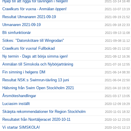
Hjälp till att rigga för tävlingen i helgen!
2021-10-14 16:48
Crawlkurs för vuxna - Anmälan öppen!
2021-10-07 13:19
Resultat Utmanaren 2021-09-19
2021-09-19 21:52
Utmanaren 2021-09-19
2021-09-18 22:33
Bli simfunktionär
2021-09-13 11:08
Sökes: "Datorskötare till Wingrodan"
2021-09-08 11:12
Crawlkurs för vuxna! Fullbokad
2021-08-21 12:02
Ny termin - Dags att börja simma igen!
2021-08-12 16:36
Anmälan till Simskola och Nybörjarträning
2021-07-16 12:55
Fin simning i helgens DM
2021-06-14 08:30
Resultat NSK:s Swimrun-tävling 13 juni
2021-06-04 22:50
Hälsning från Swim Open Stockholm 2021
2021-04-10 19:32
Årsmöteshandlingar
2021-03-17 13:05
Luciasim inställt
2020-12-09 19:29
Skärpta rekommendationer för Region Stockholm
2020-11-01 18:32
Resultatet från Norrtäljeracet 2020-10-11
2020-10-12 23:03
Vi startar SIMSKOLA!
2020-10-01 12:13