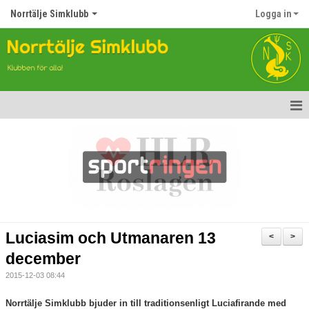
Norrtälje Simklubb
Logga in
Hem
Nyheter
Om klubben
Kontakt
Luciasim och Utmanaren 13
<
>
Topp Tolv
december
2015-12-03 08:44
Anmälan till Simklubben
Norrtälje Simklubb bjuder in till traditionsenligt Luciafirande med
Våra tävlingar