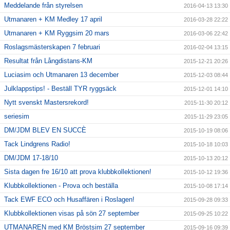
Meddelande från styrelsen
2016-04-13 13:30
Utmanaren + KM Medley 17 april
2016-03-28 22:22
Utmanaren + KM Ryggsim 20 mars
2016-03-06 22:42
Roslagsmästerskapen 7 februari
2016-02-04 13:15
Resultat från Långdistans-KM
2015-12-21 20:26
Luciasim och Utmanaren 13 december
2015-12-03 08:44
Julklappstips! - Beställ TYR ryggsäck
2015-12-01 14:10
Nytt svenskt Mastersrekord!
2015-11-30 20:12
seriesim
2015-11-29 23:05
DM/JDM BLEV EN SUCCÈ
2015-10-19 08:06
Tack Lindgrens Radio!
2015-10-18 10:03
DM/JDM 17-18/10
2015-10-13 20:12
Sista dagen fre 16/10 att prova klubbkollektionen!
2015-10-12 19:36
Klubbkollektionen - Prova och beställa
2015-10-08 17:14
Tack EWF ECO och Husaffären i Roslagen!
2015-09-28 09:33
Klubbkollektionen visas på sön 27 september
2015-09-25 10:22
UTMANAREN med KM Bröstsim 27 september
2015-09-16 09:39