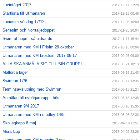
Luciatåget 2017
2017-12-17 21:28
Startlista till Utmanaren
2017-12-15 00:48
Luciasim söndag 17/12
2017-12-03 16:00
Seriesim och Norrtäljedoppet
2017-11-25 20:04
Swim of hope - så bidrar du
2017-11-17 15:44
Utmanaren med KM i Frisim 29 oktober
2017-10-16 00:04
Utmanaren med KM bröstsim 2017-09-17
2017-09-07 09:00
ALLA SKA ANMÄLA SIG TILL SIN GRUPP!
2017-08-21 18:13
Mallorca läger
2017-08-15 21:43
Swimrun 17/6
2017-06-17 13:35
Terminsavslutning med Swimrun
2017-06-15 21:24
Anmälan till nybörjargrupp i höst
2017-05-15 12:35
Utmanaren 9/4 2017
2017-05-10 15:35
Utmanaren med KM i medley 14/5
2017-05-06 22:33
Skollagkapp 8 maj
2017-04-18 11:51
Mora Cup
2017-04-02 23:26
Utmanaren med KM ryggsim 9 april