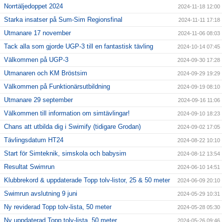
Norrtäljedoppet 2024
2024-11-18 12:00
Starka insatser på Sum-Sim Regionsfinal
2024-11-11 17:18
Utmanare 17 november
2024-11-06 08:03
Tack alla som gjorde UGP-3 till en fantastisk tävling
2024-10-14 07:45
Välkommen på UGP-3
2024-09-30 17:28
Utmanaren och KM Bröstsim
2024-09-29 19:29
Välkommen på Funktionärsutbildning
2024-09-19 08:10
Utmanare 29 september
2024-09-16 11:06
Välkommen till information om simtävlingar!
2024-09-10 18:23
Chans att utbilda dig i Swimify (tidigare Grodan)
2024-09-02 17:05
Tävlingsdatum HT24
2024-08-22 10:10
Start för Simteknik, simskola och babysim
2024-08-12 13:54
Resultat Swimrun
2024-06-10 14:51
Klubbrekord & uppdaterade Topp tolv-listor, 25 & 50 meter
2024-06-09 20:10
Swimrun avslutning 9 juni
2024-05-29 10:31
Ny reviderad Topp tolv-lista, 50 meter
2024-05-28 05:30
Ny uppdaterad Topp tolv-lista, 50 meter
2024-05-26 09:46