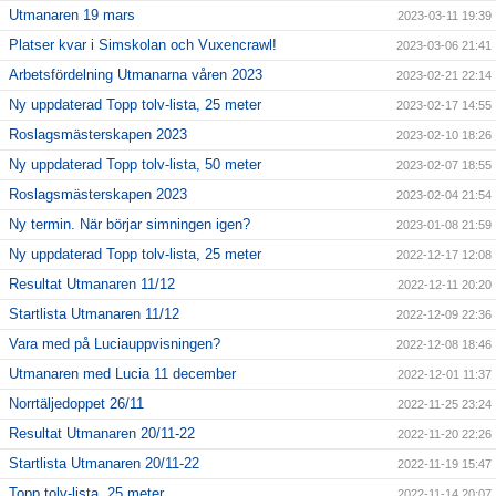
Utmanaren 19 mars
2023-03-11 19:39
Platser kvar i Simskolan och Vuxencrawl!
2023-03-06 21:41
Arbetsfördelning Utmanarna våren 2023
2023-02-21 22:14
Ny uppdaterad Topp tolv-lista, 25 meter
2023-02-17 14:55
Roslagsmästerskapen 2023
2023-02-10 18:26
Ny uppdaterad Topp tolv-lista, 50 meter
2023-02-07 18:55
Roslagsmästerskapen 2023
2023-02-04 21:54
Ny termin. När börjar simningen igen?
2023-01-08 21:59
Ny uppdaterad Topp tolv-lista, 25 meter
2022-12-17 12:08
Resultat Utmanaren 11/12
2022-12-11 20:20
Startlista Utmanaren 11/12
2022-12-09 22:36
Vara med på Luciauppvisningen?
2022-12-08 18:46
Utmanaren med Lucia 11 december
2022-12-01 11:37
Norrtäljedoppet 26/11
2022-11-25 23:24
Resultat Utmanaren 20/11-22
2022-11-20 22:26
Startlista Utmanaren 20/11-22
2022-11-19 15:47
Topp tolv-lista, 25 meter
2022-11-14 20:07