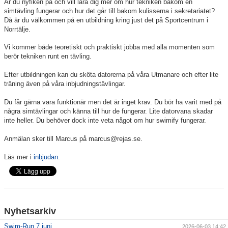
Är du nyfiken på och vill lära dig mer om hur tekniken bakom en
simtävling fungerar och hur det går till bakom kulisserna i sekretariatet?
Då är du välkommen på en utbildning kring just det på Sportcentrum i
Klubbkollektion
Norrtälje.
Vi kommer både teoretiskt och praktiskt jobba med alla momenten som
berör tekniken runt en tävling.
Efter utbildningen kan du sköta datorerna på våra Utmanare och efter lite
träning även på våra inbjudningstävlingar.
Du får gärna vara funktionär men det är inget krav. Du bör ha varit med på
några simtävlingar och känna till hur de fungerar. Lite datorvana skadar
inte heller. Du behöver dock inte veta något om hur swimify fungerar.
Anmälan sker till Marcus på marcus@rejas.se.
Läs mer i
inbjudan
.
Nyhetsarkiv
Swim-Run 7 juni
2026-06-03 14:42