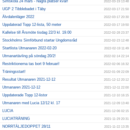
Simskola 24 mars - Några platser kvar!
2022-03-19 13:48
UGP 2 Tibblebadet i Täby
2022-03-17 21:50
Älvdalenläger 2022
2022-03-17 20:30
Uppdaterad Topp 12-lista, 50 meter
2022-03-17 19:50
Kallelse till Årsmöte tisdag 22/3 kl. 19.00
2022-02-28 23:37
Stockholms Simförbund startar Ungdomsråd
2022-02-23 12:48
Startlista Utmanaren 2022-02-20
2022-02-19 11:49
Utmanartävling på söndag 20/2!
2022-02-14 22:14
Restriktionerna tas bort 9 februari!
2022-02-06 16:32
Träningsstart!
2022-01-09 22:09
Resultat Utmanaren 2021-12-12
2021-12-12 20:12
Utmanaren 2021-12-12
2021-12-11 22:00
Uppdaterade Topp 12-listor
2021-12-10 16:15
Utmanaren med Lucia 12/12 kl. 17
2021-12-09 13:40
LUCIA
2021-12-06 02:15
LUCIATRÄNING
2021-11-29 20:31
NORRTÄLJEDOPPET 28/11
2021-11-22 13:35