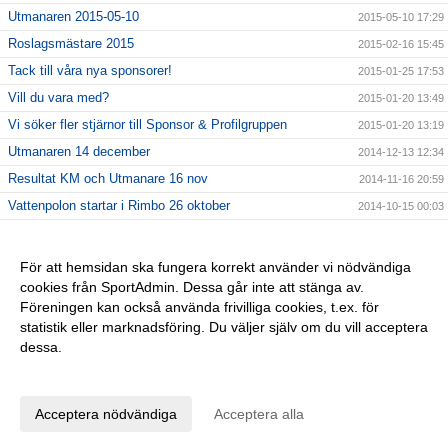
Utmanaren 2015-05-10
2015-05-10 17:29
Roslagsmästare 2015
2015-02-16 15:45
Tack till våra nya sponsorer!
2015-01-25 17:53
Vill du vara med?
2015-01-20 13:49
Vi söker fler stjärnor till Sponsor & Profilgruppen
2015-01-20 13:19
Utmanaren 14 december
2014-12-13 12:34
Resultat KM och Utmanare 16 nov
2014-11-16 20:59
Vattenpolon startar i Rimbo 26 oktober
2014-10-15 00:03
6 NYA KLUBBREKORD I HELGEN!!
2014-10-06 23:24
Nybörjarträning i Norrtälje!
2014-09-11 13:09
För att hemsidan ska fungera korrekt använder vi nödvändiga
cookies från SportAdmin. Dessa går inte att stänga av.
Vi startar Vattenpolo i höst i form av Poolkampen.
2014-09-11 13:08
Föreningen kan också använda frivilliga cookies, t.ex. för
Vuxencrawl i Rimbo!
2014-09-11 13:00
statistik eller marknadsföring. Du väljer själv om du vill acceptera
dessa.
Anpassa dina val
Cookie-inställningar
Gå till Webbversion
Acceptera nödvändiga
Acceptera alla