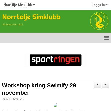
Norrtälje Simklubb
Logga in
Hem
Nyheter
Om klubben
Kontakt
Workshop kring Swimify 29
<
>
Topp Tolv
november
2025-11-12 08:22
Anmälan till Simklubben
Våra tävlingar