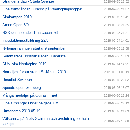
Strandens dag - Städa Sverige
2019-09-25 22:32
Fina framgångar i Örebro på Wadköpingsdoppet
2019-09-23 21:57
Simkampen 2019
2019-09-13 10:41
Arena Open 8/9
2019-09-08 21:35
NSK dominerade i Ena-cupen 7/9
2019-09-08 21:21
Introduktionsutbildning 22/9
2019-09-04 14:01
Nybörjarträningen startar 9 september!
2019-09-03 17:38
Sommarens uppstartsläger i Fagersta
2019-08-06 13:53
SUM-sim Norrköping 2019
2019-07-14 14:21
Norrtäljes första start i SUM sim 2019
2019-07-11 09:19
Resultat Swimrun
2019-06-15 20:52
Speedo open Göteborg
2019-06-06 15:07
Många medaljer på Gurrasimmet
2019-05-26 22:24
Fina simningar under helgens DM
2019-05-26 22:12
Utmanaren 2019-05-19
2019-05-16 21:09
Välkomna på årets Swimrun och avslutning för hela
2019-05-12 13:08
familjen