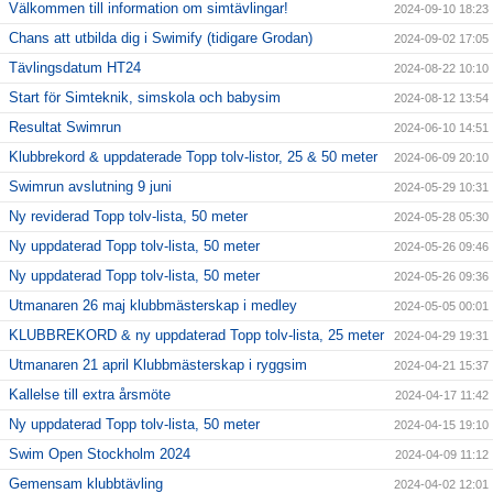
Välkommen till information om simtävlingar!
2024-09-10 18:23
Chans att utbilda dig i Swimify (tidigare Grodan)
2024-09-02 17:05
Tävlingsdatum HT24
2024-08-22 10:10
Start för Simteknik, simskola och babysim
2024-08-12 13:54
Resultat Swimrun
2024-06-10 14:51
Klubbrekord & uppdaterade Topp tolv-listor, 25 & 50 meter
2024-06-09 20:10
Swimrun avslutning 9 juni
2024-05-29 10:31
Ny reviderad Topp tolv-lista, 50 meter
2024-05-28 05:30
Ny uppdaterad Topp tolv-lista, 50 meter
2024-05-26 09:46
Ny uppdaterad Topp tolv-lista, 50 meter
2024-05-26 09:36
Utmanaren 26 maj klubbmästerskap i medley
2024-05-05 00:01
KLUBBREKORD & ny uppdaterad Topp tolv-lista, 25 meter
2024-04-29 19:31
Utmanaren 21 april Klubbmästerskap i ryggsim
2024-04-21 15:37
Kallelse till extra årsmöte
2024-04-17 11:42
Ny uppdaterad Topp tolv-lista, 50 meter
2024-04-15 19:10
Swim Open Stockholm 2024
2024-04-09 11:12
Gemensam klubbtävling
2024-04-02 12:01