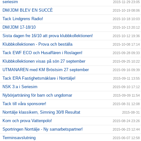
seriesim
2015-11-29 23:05
DM/JDM BLEV EN SUCCÈ
2015-10-19 08:06
Tack Lindgrens Radio!
2015-10-18 10:03
DM/JDM 17-18/10
2015-10-13 20:12
Sista dagen fre 16/10 att prova klubbkollektionen!
2015-10-12 19:36
Klubbkollektionen - Prova och beställa
2015-10-08 17:14
Tack EWF ECO och Husaffären i Roslagen!
2015-09-28 09:33
Klubbkollektionen visas på sön 27 september
2015-09-25 10:22
UTMANAREN med KM Bröstsim 27 september
2015-09-16 09:39
Tack ERA Fastighetsmäklare i Norrtälje!
2015-09-11 13:55
NSK 3:a i Seriesim
2015-09-10 17:12
Nybörjarträning för barn och ungdomar
2015-09-09 11:54
Tack till våra sponsorer!
2015-08-31 12:08
Norrtälje klassikern, Simning 30/8 Resultat
2015-08-31
Kom och prova Vattenpolo!
2015-08-24 23:26
Sportringen Norrtälje - Ny samarbetspartner!
2015-06-23 12:44
Terminsavslutning
2015-06-07 12:58