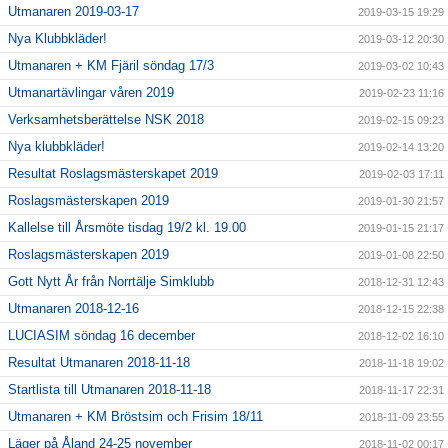
Utmanaren 2019-03-17
2019-03-15 19:29
Nya Klubbkläder!
2019-03-12 20:30
Utmanaren + KM Fjäril söndag 17/3
2019-03-02 10:43
Utmanartävlingar våren 2019
2019-02-23 11:16
Verksamhetsberättelse NSK 2018
2019-02-15 09:23
Nya klubbkläder!
2019-02-14 13:20
Resultat Roslagsmästerskapet 2019
2019-02-03 17:11
Roslagsmästerskapen 2019
2019-01-30 21:57
Kallelse till Årsmöte tisdag 19/2 kl. 19.00
2019-01-15 21:17
Roslagsmästerskapen 2019
2019-01-08 22:50
Gott Nytt År från Norrtälje Simklubb
2018-12-31 12:43
Utmanaren 2018-12-16
2018-12-15 22:38
LUCIASIM söndag 16 december
2018-12-02 16:10
Resultat Utmanaren 2018-11-18
2018-11-18 19:02
Startlista till Utmanaren 2018-11-18
2018-11-17 22:31
Utmanaren + KM Bröstsim och Frisim 18/11
2018-11-09 23:55
Läger på Åland 24-25 november
2018-11-02 00:17