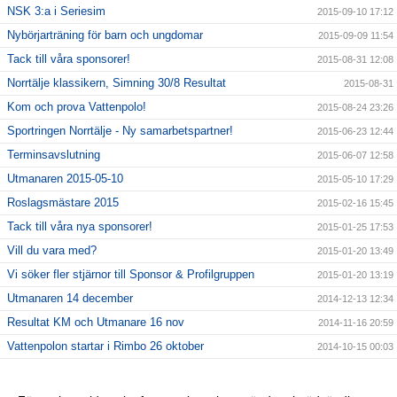
NSK 3:a i Seriesim
2015-09-10 17:12
Nybörjarträning för barn och ungdomar
2015-09-09 11:54
Tack till våra sponsorer!
2015-08-31 12:08
Norrtälje klassikern, Simning 30/8 Resultat
2015-08-31
Kom och prova Vattenpolo!
2015-08-24 23:26
Sportringen Norrtälje - Ny samarbetspartner!
2015-06-23 12:44
Terminsavslutning
2015-06-07 12:58
Utmanaren 2015-05-10
2015-05-10 17:29
Roslagsmästare 2015
2015-02-16 15:45
Tack till våra nya sponsorer!
2015-01-25 17:53
Vill du vara med?
2015-01-20 13:49
Vi söker fler stjärnor till Sponsor & Profilgruppen
2015-01-20 13:19
Utmanaren 14 december
2014-12-13 12:34
Resultat KM och Utmanare 16 nov
2014-11-16 20:59
Vattenpolon startar i Rimbo 26 oktober
2014-10-15 00:03
6 NYA KLUBBREKORD I HELGEN!!
2014-10-06 23:24
Nybörjarträning i Norrtälje!
2014-09-11 13:09