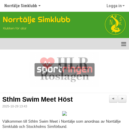
Norrtälje Simklubb
Logga in
Hem
Nyheter
Om klubben
Kontakt
Sthlm Swim Meet Höst
<
>
Topp Tolv
2025-10-29 13:43
Anmälan till Simklubben
Välkommen till Sthlm Swim Meet i Norrtälje som anordnas av Norrtällje
Simklubb och Stockholms Simförbund.
Våra tävlingar