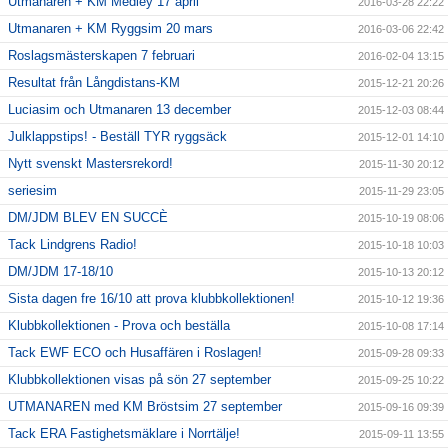
Utmanaren + KM Medley 17 april
2016-03-28 22:22
Utmanaren + KM Ryggsim 20 mars
2016-03-06 22:42
Roslagsmästerskapen 7 februari
2016-02-04 13:15
Resultat från Långdistans-KM
2015-12-21 20:26
Luciasim och Utmanaren 13 december
2015-12-03 08:44
Julklappstips! - Beställ TYR ryggsäck
2015-12-01 14:10
Nytt svenskt Mastersrekord!
2015-11-30 20:12
seriesim
2015-11-29 23:05
DM/JDM BLEV EN SUCCÈ
2015-10-19 08:06
Tack Lindgrens Radio!
2015-10-18 10:03
DM/JDM 17-18/10
2015-10-13 20:12
Sista dagen fre 16/10 att prova klubbkollektionen!
2015-10-12 19:36
Klubbkollektionen - Prova och beställa
2015-10-08 17:14
Tack EWF ECO och Husaffären i Roslagen!
2015-09-28 09:33
Klubbkollektionen visas på sön 27 september
2015-09-25 10:22
UTMANAREN med KM Bröstsim 27 september
2015-09-16 09:39
Tack ERA Fastighetsmäklare i Norrtälje!
2015-09-11 13:55