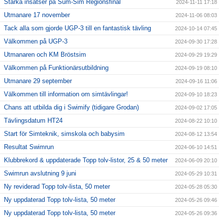
Starka insatser på Sum-Sim Regionsfinal
2024-11-11 17:18
Utmanare 17 november
2024-11-06 08:03
Tack alla som gjorde UGP-3 till en fantastisk tävling
2024-10-14 07:45
Välkommen på UGP-3
2024-09-30 17:28
Utmanaren och KM Bröstsim
2024-09-29 19:29
Välkommen på Funktionärsutbildning
2024-09-19 08:10
Utmanare 29 september
2024-09-16 11:06
Välkommen till information om simtävlingar!
2024-09-10 18:23
Chans att utbilda dig i Swimify (tidigare Grodan)
2024-09-02 17:05
Tävlingsdatum HT24
2024-08-22 10:10
Start för Simteknik, simskola och babysim
2024-08-12 13:54
Resultat Swimrun
2024-06-10 14:51
Klubbrekord & uppdaterade Topp tolv-listor, 25 & 50 meter
2024-06-09 20:10
Swimrun avslutning 9 juni
2024-05-29 10:31
Ny reviderad Topp tolv-lista, 50 meter
2024-05-28 05:30
Ny uppdaterad Topp tolv-lista, 50 meter
2024-05-26 09:46
Ny uppdaterad Topp tolv-lista, 50 meter
2024-05-26 09:36