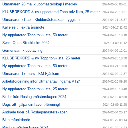
Utmanaren 26 maj klubbmästerskap i medley
2024-05-05 00:01
KLUBBREKORD & ny uppdaterad Topp tolv-lista, 25 meter
2024-04-29 19:31
Utmanaren 21 april Klubbmästerskap i ryggsim
2024-04-21 15:37
Kallelse till extra årsmöte
2024-04-17 11:42
Ny uppdaterad Topp tolv-lista, 50 meter
2024-04-15 19:10
Swim Open Stockholm 2024
2024-04-09 11:12
Gemensam klubbtävling
2024-04-02 12:01
KLUBBREKORD & ny Topp tolv-lista, 25 meter
2024-03-25 18:30
Ny uppdaterad Topp tolv-lista, 50 meter
2024-03-21 19:00
Utmanaren 17 mars - KM Fjärilsim
2024-03-02 12:37
Arbetsfördelning inför Utmanartävlingarna VT24
2024-02-20 09:20
Ny uppdaterad Topp tolv-lista, 25 meter
2024-02-13 18:40
Bilder från Roslagsmästerskapen 2024
2024-02-12 09:58
Dags att hjälpa din favorit-förening!
2024-02-09 11:28
Ändrade tider på Roslagsmästerskapen
2024-02-04 20:17
Bli simfunktionär
2024-01-22 09:14
Roslagsmästerskapen 2024
2024-01-20 14:22