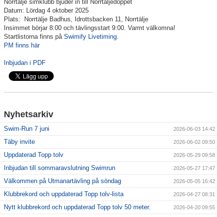
Norrtälje simklubb bjuder in till Norrtäljedoppet
Datum: Lördag 4 oktober 2025
Plats: Norrtälje Badhus, Idrottsbacken 11, Norrtälje
Klubbkollektion
Insimmet börjar 8:00 och tävlingsstart 9:00. Varmt välkomna!
Startlistorna finns på
Swimify Livetiming
.
PM finns här
Inbjudan i PDF
Nyhetsarkiv
Swim-Run 7 juni
2026-06-03 14:42
Täby invite
2026-06-02 09:50
Uppdaterad Topp tolv
2026-05-29 09:58
Inbjudan till sommaravslutning Swimrun
2026-05-27 17:47
Välkommen på Utmanartävling på söndag
2026-05-05 16:42
Klubbrekord och uppdaterad Topp tolv-lista
2026-04-27 08:31
Nytt klubbrekord och uppdaterad Topp tolv 50 meter.
2026-04-20 09:55