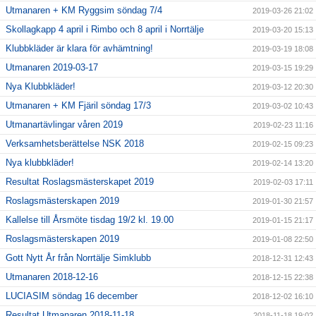
Utmanaren + KM Ryggsim söndag 7/4
2019-03-26 21:02
Skollagkapp 4 april i Rimbo och 8 april i Norrtälje
2019-03-20 15:13
Klubbkläder är klara för avhämtning!
2019-03-19 18:08
Utmanaren 2019-03-17
2019-03-15 19:29
Nya Klubbkläder!
2019-03-12 20:30
Utmanaren + KM Fjäril söndag 17/3
2019-03-02 10:43
Utmanartävlingar våren 2019
2019-02-23 11:16
Verksamhetsberättelse NSK 2018
2019-02-15 09:23
Nya klubbkläder!
2019-02-14 13:20
Resultat Roslagsmästerskapet 2019
2019-02-03 17:11
Roslagsmästerskapen 2019
2019-01-30 21:57
Kallelse till Årsmöte tisdag 19/2 kl. 19.00
2019-01-15 21:17
Roslagsmästerskapen 2019
2019-01-08 22:50
Gott Nytt År från Norrtälje Simklubb
2018-12-31 12:43
Utmanaren 2018-12-16
2018-12-15 22:38
LUCIASIM söndag 16 december
2018-12-02 16:10
Resultat Utmanaren 2018-11-18
2018-11-18 19:02