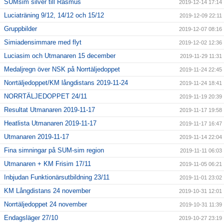
SUMsim silver till Rasmus
2019-12-14 17:14
Luciaträning 9/12, 14/12 och 15/12
2019-12-09 22:11
Gruppbilder
2019-12-07 08:16
Simiadensimmare med flyt
2019-12-02 12:36
Luciasim och Utmanaren 15 december
2019-11-29 11:31
Medaljregn över NSK på Norrtäljedoppet
2019-11-24 22:45
Norrtäljedoppet/KM långdistans 2019-11-24
2019-11-24 18:41
NORRTÄLJEDOPPET 24/11
2019-11-19 20:39
Resultat Utmanaren 2019-11-17
2019-11-17 19:58
Heatlista Utmanaren 2019-11-17
2019-11-17 16:47
Utmanaren 2019-11-17
2019-11-14 22:04
Fina simningar på SUM-sim region
2019-11-11 06:03
Utmanaren + KM Frisim 17/11
2019-11-05 06:21
Inbjudan Funktionärsutbildning 23/11
2019-11-01 23:02
KM Långdistans 24 november
2019-10-31 12:01
Norrtäljedoppet 24 november
2019-10-31 11:39
Endagsläger 27/10
2019-10-27 23:19