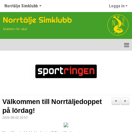
Norrtälje Simklubb
Logga in
Hem
Nyheter
Om klubben
Kontakt
Välkommen till Norrtäljedoppet
<
>
Topp Tolv
på lördag!
2025-09-02 10:57
Anmälan till Simklubben
Våra tävlingar