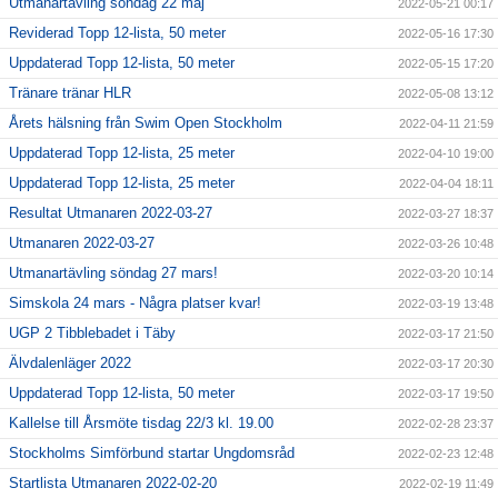
Utmanartävling söndag 22 maj
2022-05-21 00:17
Reviderad Topp 12-lista, 50 meter
2022-05-16 17:30
Uppdaterad Topp 12-lista, 50 meter
2022-05-15 17:20
Tränare tränar HLR
2022-05-08 13:12
Årets hälsning från Swim Open Stockholm
2022-04-11 21:59
Uppdaterad Topp 12-lista, 25 meter
2022-04-10 19:00
Uppdaterad Topp 12-lista, 25 meter
2022-04-04 18:11
Resultat Utmanaren 2022-03-27
2022-03-27 18:37
Utmanaren 2022-03-27
2022-03-26 10:48
Utmanartävling söndag 27 mars!
2022-03-20 10:14
Simskola 24 mars - Några platser kvar!
2022-03-19 13:48
UGP 2 Tibblebadet i Täby
2022-03-17 21:50
Älvdalenläger 2022
2022-03-17 20:30
Uppdaterad Topp 12-lista, 50 meter
2022-03-17 19:50
Kallelse till Årsmöte tisdag 22/3 kl. 19.00
2022-02-28 23:37
Stockholms Simförbund startar Ungdomsråd
2022-02-23 12:48
Startlista Utmanaren 2022-02-20
2022-02-19 11:49