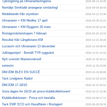
Tjänstgöring på Utmanartävlingarna
2016-09-14 10:45
Norrtälje Simklubb arrangerar simtävling!
2016-09-04 00:43
Meddelande från styrelsen
2016-04-13 13:30
Utmanaren + KM Medley 17 april
2016-03-28 22:22
Utmanaren + KM Ryggsim 20 mars
2016-03-06 22:42
Roslagsmästerskapen 7 februari
2016-02-04 13:15
Resultat från Långdistans-KM
2015-12-21 20:26
Luciasim och Utmanaren 13 december
2015-12-03 08:44
Julklappstips! - Beställ TYR ryggsäck
2015-12-01 14:10
Nytt svenskt Mastersrekord!
2015-11-30 20:12
seriesim
2015-11-29 23:05
DM/JDM BLEV EN SUCCÈ
2015-10-19 08:06
Tack Lindgrens Radio!
2015-10-18 10:03
DM/JDM 17-18/10
2015-10-13 20:12
Sista dagen fre 16/10 att prova klubbkollektionen!
2015-10-12 19:36
Klubbkollektionen - Prova och beställa
2015-10-08 17:14
Tack EWF ECO och Husaffären i Roslagen!
2015-09-28 09:33