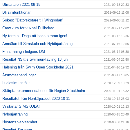
Utmanaren 2021-09-19
2021-09-18 22:33
Bli simfunktionär
2021-09-13 11:08
Sökes: "Datorskötare till Wingrodan"
2021-09-08 11:12
Crawlkurs för vuxna! Fullbokad
2021-08-21 12:02
Ny termin - Dags att börja simma igen!
2021-08-12 16:36
Anmälan till Simskola och Nybörjarträning
2021-07-16 12:55
Fin simning i helgens DM
2021-06-14 08:30
Resultat NSK:s Swimrun-tävling 13 juni
2021-06-04 22:50
Hälsning från Swim Open Stockholm 2021
2021-04-10 19:32
Årsmöteshandlingar
2021-03-17 13:05
Luciasim inställt
2020-12-09 19:29
Skärpta rekommendationer för Region Stockholm
2020-11-01 18:32
Resultatet från Norrtäljeracet 2020-10-11
2020-10-12 23:03
Vi startar SIMSKOLA!
2020-10-01 12:13
Nybörjarträning
2020-08-15 23:49
Höstens verksamhet
2020-08-08 21:16
Resultat Swimrun