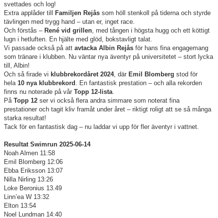
svettades och log!
Extra applåder till
Familjen Rejås
som höll stenkoll på tiderna och styrde
tävlingen med trygg hand – utan er, inget race.
Och förstås –
René vid grillen
, med tången i högsta hugg och ett köttigt
lugn i hetluften. En hjälte med glöd, bokstavligt talat.
Vi passade också på att
avtacka Albin Rejås
för hans fina engagemang
som tränare i klubben. Nu väntar nya äventyr på universitetet – stort lycka
till, Albin!
Och så firade vi
klubbrekordåret 2024
, där
Emil Blomberg
stod för
hela
10 nya klubbrekord
. En fantastisk prestation – och alla rekorden
finns nu noterade på vår
Topp 12-lista
.
På
Topp 12
ser vi också flera andra simmare som noterat fina
prestationer och tagit kliv framåt under året – riktigt roligt att se så många
starka resultat!
Tack för en fantastisk dag – nu laddar vi upp för fler äventyr i vattnet.
Resultat Swimrun 2025-06-14
Noah Almen 11:58
Emil Blomberg 12:06
Ebba Eriksson 13:07
Nilla Nirling 13:26
Loke Beronius 13.49
Linn’ea W 13:32
Elton 13:54
Noel Lundman 14:40