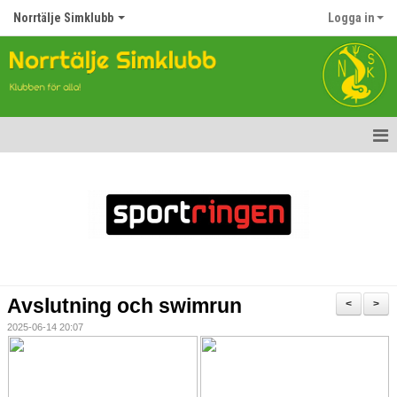
Norrtälje Simklubb
Logga in
Hem
Nyheter
Om klubben
Kontakt
Avslutning och swimrun
<
>
Topp Tolv
2025-06-14 20:07
Anmälan till Simklubben
Våra tävlingar