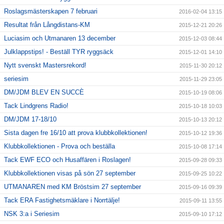
Roslagsmästerskapen 7 februari
2016-02-04 13:15
Resultat från Långdistans-KM
2015-12-21 20:26
Luciasim och Utmanaren 13 december
2015-12-03 08:44
Julklappstips! - Beställ TYR ryggsäck
2015-12-01 14:10
Nytt svenskt Mastersrekord!
2015-11-30 20:12
seriesim
2015-11-29 23:05
DM/JDM BLEV EN SUCCÈ
2015-10-19 08:06
Tack Lindgrens Radio!
2015-10-18 10:03
DM/JDM 17-18/10
2015-10-13 20:12
Sista dagen fre 16/10 att prova klubbkollektionen!
2015-10-12 19:36
Klubbkollektionen - Prova och beställa
2015-10-08 17:14
Tack EWF ECO och Husaffären i Roslagen!
2015-09-28 09:33
Klubbkollektionen visas på sön 27 september
2015-09-25 10:22
UTMANAREN med KM Bröstsim 27 september
2015-09-16 09:39
Tack ERA Fastighetsmäklare i Norrtälje!
2015-09-11 13:55
NSK 3:a i Seriesim
2015-09-10 17:12