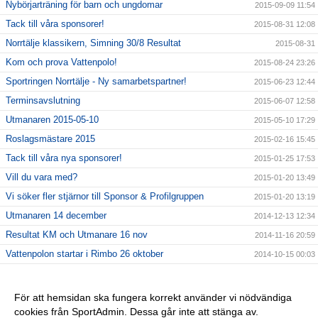
Nybörjarträning för barn och ungdomar
2015-09-09 11:54
Tack till våra sponsorer!
2015-08-31 12:08
Norrtälje klassikern, Simning 30/8 Resultat
2015-08-31
Kom och prova Vattenpolo!
2015-08-24 23:26
Sportringen Norrtälje - Ny samarbetspartner!
2015-06-23 12:44
Terminsavslutning
2015-06-07 12:58
Utmanaren 2015-05-10
2015-05-10 17:29
Roslagsmästare 2015
2015-02-16 15:45
Tack till våra nya sponsorer!
2015-01-25 17:53
Vill du vara med?
2015-01-20 13:49
Vi söker fler stjärnor till Sponsor & Profilgruppen
2015-01-20 13:19
Utmanaren 14 december
2014-12-13 12:34
Resultat KM och Utmanare 16 nov
2014-11-16 20:59
Vattenpolon startar i Rimbo 26 oktober
2014-10-15 00:03
6 NYA KLUBBREKORD I HELGEN!!
2014-10-06 23:24
Nybörjarträning i Norrtälje!
2014-09-11 13:09
För att hemsidan ska fungera korrekt använder vi nödvändiga
cookies från SportAdmin. Dessa går inte att stänga av.
Vi startar Vattenpolo i höst i form av Poolkampen.
2014-09-11 13:08