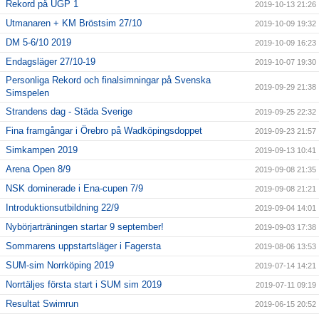
Rekord på UGP 1
2019-10-13 21:26
Utmanaren + KM Bröstsim 27/10
2019-10-09 19:32
DM 5-6/10 2019
2019-10-09 16:23
Endagsläger 27/10-19
2019-10-07 19:30
Personliga Rekord och finalsimningar på Svenska
2019-09-29 21:38
Simspelen
Strandens dag - Städa Sverige
2019-09-25 22:32
Fina framgångar i Örebro på Wadköpingsdoppet
2019-09-23 21:57
Simkampen 2019
2019-09-13 10:41
Arena Open 8/9
2019-09-08 21:35
NSK dominerade i Ena-cupen 7/9
2019-09-08 21:21
Introduktionsutbildning 22/9
2019-09-04 14:01
Nybörjarträningen startar 9 september!
2019-09-03 17:38
Sommarens uppstartsläger i Fagersta
2019-08-06 13:53
SUM-sim Norrköping 2019
2019-07-14 14:21
Norrtäljes första start i SUM sim 2019
2019-07-11 09:19
Resultat Swimrun
2019-06-15 20:52