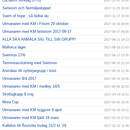
Luciasim söndag 17/12
2017-12-03 16:00
Seriesim och Norrtäljedoppet
2017-11-25 20:04
Swim of hope - så bidrar du
2017-11-17 15:44
Utmanaren med KM i Frisim 29 oktober
2017-10-16 00:04
Utmanaren med KM bröstsim 2017-09-17
2017-09-07 09:00
ALLA SKA ANMÄLA SIG TILL SIN GRUPP!
2017-08-21 18:13
Mallorca läger
2017-08-15 21:43
Swimrun 17/6
2017-06-17 13:35
Terminsavslutning med Swimrun
2017-06-15 21:24
Anmälan till nybörjargrupp i höst
2017-05-15 12:35
Utmanaren 9/4 2017
2017-05-10 15:35
Utmanaren med KM i medley 14/5
2017-05-06 22:33
Skollagkapp 8 maj
2017-04-18 11:51
Mora Cup
2017-04-02 23:26
Utmanaren med KM ryggsim 9 april
2017-03-30 19:11
Utmanaren med KM fjäril 19 mars
2017-03-10 17:53
Kallelse till Årsmöte tisdag 21/2 kl. 19
2017-02-12 11:48