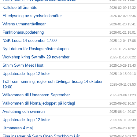
Kallelse till årsmöte
2026-02-09 14:32
Efterlysning av styrelseledamöter
2026-02-02 09:36
Vårens utmanartävlingar
2026-01-23 15:41
Funktionärsuppdatering
2026-01-21 18:01
NSK Lucia 14 december 17:00
2025-12-04 17:08
Nytt datum för Roslagsmästerskapen
2025-11-26 18:02
Workshop kring Swimify 29 november
2025-11-12 08:22
Sthlm Swim Meet Höst
2025-10-29 13:43
Uppdaterade Topp 12-listor
2025-10-15 09:13
Träff som simning, regler och tävlingar tisdag 14 oktober
2025-09-11 09:53
19:00
Välkommen till Utmanaren September
2025-09-06 11:23
Välkommen till Norrtäljedoppet på lördag!
2025-09-02 10:57
Avslutning och swimrun
2025-06-14 20:07
Uppdaterade Topp 12-listor
2025-05-11 20:39
Utmanaren 4 maj
2025-04-28 10:01
Fina insatser på Swim Open Stockholm i år
2025-04-16 09:27