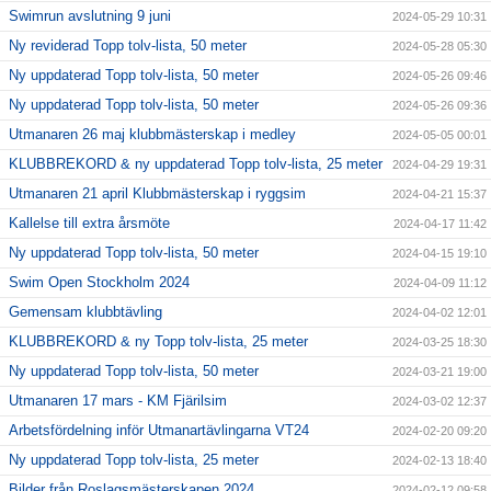
Swimrun avslutning 9 juni
2024-05-29 10:31
Ny reviderad Topp tolv-lista, 50 meter
2024-05-28 05:30
Ny uppdaterad Topp tolv-lista, 50 meter
2024-05-26 09:46
Ny uppdaterad Topp tolv-lista, 50 meter
2024-05-26 09:36
Utmanaren 26 maj klubbmästerskap i medley
2024-05-05 00:01
KLUBBREKORD & ny uppdaterad Topp tolv-lista, 25 meter
2024-04-29 19:31
Utmanaren 21 april Klubbmästerskap i ryggsim
2024-04-21 15:37
Kallelse till extra årsmöte
2024-04-17 11:42
Ny uppdaterad Topp tolv-lista, 50 meter
2024-04-15 19:10
Swim Open Stockholm 2024
2024-04-09 11:12
Gemensam klubbtävling
2024-04-02 12:01
KLUBBREKORD & ny Topp tolv-lista, 25 meter
2024-03-25 18:30
Ny uppdaterad Topp tolv-lista, 50 meter
2024-03-21 19:00
Utmanaren 17 mars - KM Fjärilsim
2024-03-02 12:37
Arbetsfördelning inför Utmanartävlingarna VT24
2024-02-20 09:20
Ny uppdaterad Topp tolv-lista, 25 meter
2024-02-13 18:40
Bilder från Roslagsmästerskapen 2024
2024-02-12 09:58