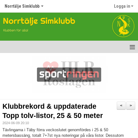
Norrtälje Simklubb
Logga in
Hem
Nyheter
Om klubben
Kontakt
Klubbrekord & uppdaterade
<
>
Topp Tolv
Topp tolv-listor, 25 & 50 meter
2024-06-09 20:10
Anmälan till Simklubben
Tävlingarna i Täby förra veckoslutet genomfördes i 25 & 50
metersbassäng, totalt 7+7st nya noteringar på våra listor. Dessutom
Våra tävlingar