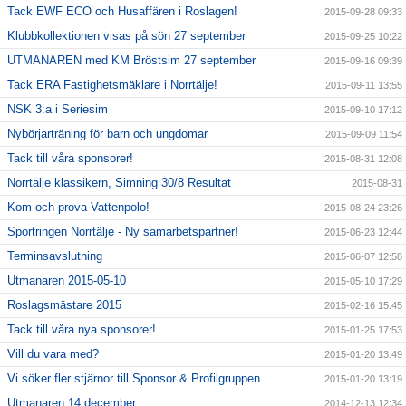
Tack EWF ECO och Husaffären i Roslagen!
2015-09-28 09:33
Klubbkollektionen visas på sön 27 september
2015-09-25 10:22
UTMANAREN med KM Bröstsim 27 september
2015-09-16 09:39
Tack ERA Fastighetsmäklare i Norrtälje!
2015-09-11 13:55
NSK 3:a i Seriesim
2015-09-10 17:12
Nybörjarträning för barn och ungdomar
2015-09-09 11:54
Tack till våra sponsorer!
2015-08-31 12:08
Norrtälje klassikern, Simning 30/8 Resultat
2015-08-31
Kom och prova Vattenpolo!
2015-08-24 23:26
Sportringen Norrtälje - Ny samarbetspartner!
2015-06-23 12:44
Terminsavslutning
2015-06-07 12:58
Utmanaren 2015-05-10
2015-05-10 17:29
Roslagsmästare 2015
2015-02-16 15:45
Tack till våra nya sponsorer!
2015-01-25 17:53
Vill du vara med?
2015-01-20 13:49
Vi söker fler stjärnor till Sponsor & Profilgruppen
2015-01-20 13:19
Utmanaren 14 december
2014-12-13 12:34