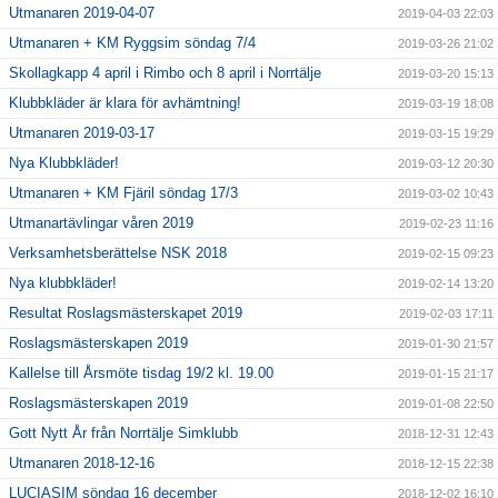
Utmanaren 2019-04-07
2019-04-03 22:03
Utmanaren + KM Ryggsim söndag 7/4
2019-03-26 21:02
Skollagkapp 4 april i Rimbo och 8 april i Norrtälje
2019-03-20 15:13
Klubbkläder är klara för avhämtning!
2019-03-19 18:08
Utmanaren 2019-03-17
2019-03-15 19:29
Nya Klubbkläder!
2019-03-12 20:30
Utmanaren + KM Fjäril söndag 17/3
2019-03-02 10:43
Utmanartävlingar våren 2019
2019-02-23 11:16
Verksamhetsberättelse NSK 2018
2019-02-15 09:23
Nya klubbkläder!
2019-02-14 13:20
Resultat Roslagsmästerskapet 2019
2019-02-03 17:11
Roslagsmästerskapen 2019
2019-01-30 21:57
Kallelse till Årsmöte tisdag 19/2 kl. 19.00
2019-01-15 21:17
Roslagsmästerskapen 2019
2019-01-08 22:50
Gott Nytt År från Norrtälje Simklubb
2018-12-31 12:43
Utmanaren 2018-12-16
2018-12-15 22:38
LUCIASIM söndag 16 december
2018-12-02 16:10