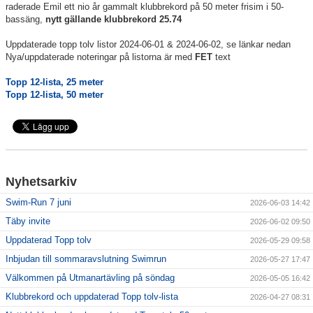
raderade Emil ett nio år gammalt klubbrekord på 50 meter frisim i 50-
bassäng,
nytt gällande klubbrekord 25.74
Klubbkollektion
Uppdaterade topp tolv listor 2024-06-01 & 2024-06-02, se länkar nedan
Nya/uppdaterade noteringar på listorna är med
FET
text
Topp 12-lista, 25 meter
Topp 12-lista, 50 meter
Nyhetsarkiv
Swim-Run 7 juni
2026-06-03 14:42
Täby invite
2026-06-02 09:50
Uppdaterad Topp tolv
2026-05-29 09:58
Inbjudan till sommaravslutning Swimrun
2026-05-27 17:47
Välkommen på Utmanartävling på söndag
2026-05-05 16:42
Klubbrekord och uppdaterad Topp tolv-lista
2026-04-27 08:31