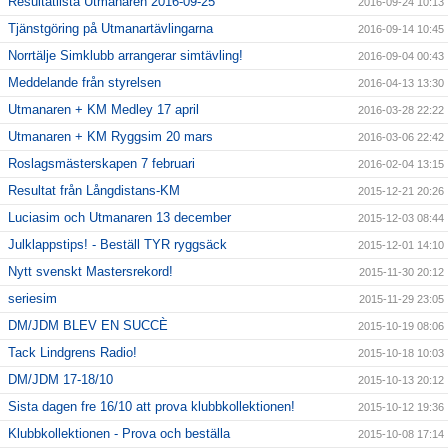
Resultatlista Utmanaren 2016-09-25
2016-09-24 10:13
Tjänstgöring på Utmanartävlingarna
2016-09-14 10:45
Norrtälje Simklubb arrangerar simtävling!
2016-09-04 00:43
Meddelande från styrelsen
2016-04-13 13:30
Utmanaren + KM Medley 17 april
2016-03-28 22:22
Utmanaren + KM Ryggsim 20 mars
2016-03-06 22:42
Roslagsmästerskapen 7 februari
2016-02-04 13:15
Resultat från Långdistans-KM
2015-12-21 20:26
Luciasim och Utmanaren 13 december
2015-12-03 08:44
Julklappstips! - Beställ TYR ryggsäck
2015-12-01 14:10
Nytt svenskt Mastersrekord!
2015-11-30 20:12
seriesim
2015-11-29 23:05
DM/JDM BLEV EN SUCCÈ
2015-10-19 08:06
Tack Lindgrens Radio!
2015-10-18 10:03
DM/JDM 17-18/10
2015-10-13 20:12
Sista dagen fre 16/10 att prova klubbkollektionen!
2015-10-12 19:36
Klubbkollektionen - Prova och beställa
2015-10-08 17:14