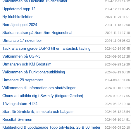
Välkommen på Luciasim 15 december
2024-12-11 14:12
Uppdaterad topp 12
2024-12-11 09:45
Ny klubbkollektion
2024-11-24 11:51
Norrtäljedoppet 2024
2024-11-18 12:00
Starka insatser på Sum-Sim Regionsfinal
2024-11-11 17:18
Utmanare 17 november
2024-11-06 08:03
Tack alla som gjorde UGP-3 till en fantastisk tävling
2024-10-14 07:45
Välkommen på UGP-3
2024-09-30 17:28
Utmanaren och KM Bröstsim
2024-09-29 19:29
Välkommen på Funktionärsutbildning
2024-09-19 08:10
Utmanare 29 september
2024-09-16 11:06
Välkommen till information om simtävlingar!
2024-09-10 18:23
Chans att utbilda dig i Swimify (tidigare Grodan)
2024-09-02 17:05
Tävlingsdatum HT24
2024-08-22 10:10
Start för Simteknik, simskola och babysim
2024-08-12 13:54
Resultat Swimrun
2024-06-10 14:51
Klubbrekord & uppdaterade Topp tolv-listor, 25 & 50 meter
2024-06-09 20:10