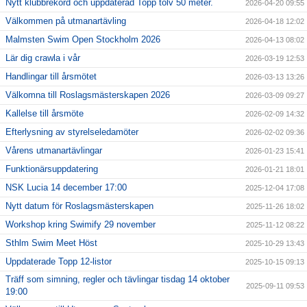
Nytt klubbrekord och uppdaterad Topp tolv 50 meter.
2026-04-20 09:55
Välkommen på utmanartävling
2026-04-18 12:02
Malmsten Swim Open Stockholm 2026
2026-04-13 08:02
Lär dig crawla i vår
2026-03-19 12:53
Handlingar till årsmötet
2026-03-13 13:26
Välkomna till Roslagsmästerskapen 2026
2026-03-09 09:27
Kallelse till årsmöte
2026-02-09 14:32
Efterlysning av styrelseledamöter
2026-02-02 09:36
Vårens utmanartävlingar
2026-01-23 15:41
Funktionärsuppdatering
2026-01-21 18:01
NSK Lucia 14 december 17:00
2025-12-04 17:08
Nytt datum för Roslagsmästerskapen
2025-11-26 18:02
Workshop kring Swimify 29 november
2025-11-12 08:22
Sthlm Swim Meet Höst
2025-10-29 13:43
Uppdaterade Topp 12-listor
2025-10-15 09:13
Träff som simning, regler och tävlingar tisdag 14 oktober
2025-09-11 09:53
19:00