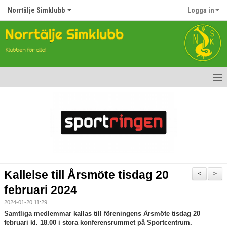
Norrtälje Simklubb
Logga in
Hem
Nyheter
Om klubben
Kontakt
Kallelse till Årsmöte tisdag 20
<
>
Topp Tolv
februari 2024
2024-01-20 11:29
Anmälan till Simklubben
Samtliga medlemmar kallas till föreningens Årsmöte tisdag 20
februari
kl. 18.00 i stora konferensrummet på Sportcentrum.
Våra tävlingar