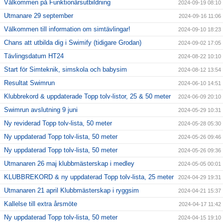
Välkommen på Funktionärsutbildning
2024-09-19 08:10
Utmanare 29 september
2024-09-16 11:06
Välkommen till information om simtävlingar!
2024-09-10 18:23
Chans att utbilda dig i Swimify (tidigare Grodan)
2024-09-02 17:05
Tävlingsdatum HT24
2024-08-22 10:10
Start för Simteknik, simskola och babysim
2024-08-12 13:54
Resultat Swimrun
2024-06-10 14:51
Klubbrekord & uppdaterade Topp tolv-listor, 25 & 50 meter
2024-06-09 20:10
Swimrun avslutning 9 juni
2024-05-29 10:31
Ny reviderad Topp tolv-lista, 50 meter
2024-05-28 05:30
Ny uppdaterad Topp tolv-lista, 50 meter
2024-05-26 09:46
Ny uppdaterad Topp tolv-lista, 50 meter
2024-05-26 09:36
Utmanaren 26 maj klubbmästerskap i medley
2024-05-05 00:01
KLUBBREKORD & ny uppdaterad Topp tolv-lista, 25 meter
2024-04-29 19:31
Utmanaren 21 april Klubbmästerskap i ryggsim
2024-04-21 15:37
Kallelse till extra årsmöte
2024-04-17 11:42
Ny uppdaterad Topp tolv-lista, 50 meter
2024-04-15 19:10