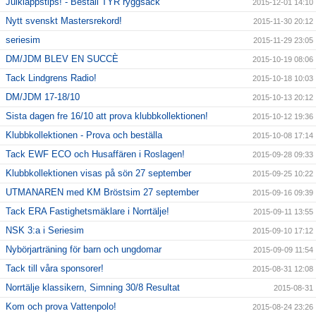
Julklappstips! - Beställ TYR ryggsäck
2015-12-01 14:10
Nytt svenskt Mastersrekord!
2015-11-30 20:12
seriesim
2015-11-29 23:05
DM/JDM BLEV EN SUCCÈ
2015-10-19 08:06
Tack Lindgrens Radio!
2015-10-18 10:03
DM/JDM 17-18/10
2015-10-13 20:12
Sista dagen fre 16/10 att prova klubbkollektionen!
2015-10-12 19:36
Klubbkollektionen - Prova och beställa
2015-10-08 17:14
Tack EWF ECO och Husaffären i Roslagen!
2015-09-28 09:33
Klubbkollektionen visas på sön 27 september
2015-09-25 10:22
UTMANAREN med KM Bröstsim 27 september
2015-09-16 09:39
Tack ERA Fastighetsmäklare i Norrtälje!
2015-09-11 13:55
NSK 3:a i Seriesim
2015-09-10 17:12
Nybörjarträning för barn och ungdomar
2015-09-09 11:54
Tack till våra sponsorer!
2015-08-31 12:08
Norrtälje klassikern, Simning 30/8 Resultat
2015-08-31
Kom och prova Vattenpolo!
2015-08-24 23:26