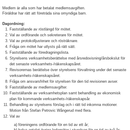
Medlem är alla som har betalat medlemsavgiften.
Klubbkollektion
Föräldrar har rätt att företräda sina omyndiga barn.
Dagordning:
Fastställande av röstlängd för mötet.
Val av ordförande och sekreterare för mötet.
Val av protokolljusterare och rösträknare.
Fråga om mötet har utlysts på rätt sätt.
Fastställande av föredragningslista.
Styrelsens verksamhetsberättelse med årsredovisning/årsbokslut för
det senaste verksamhets-/räkenskapsåret.
Revisorernas berättelse över styrelsens förvaltning under det senaste
verksamhets-/räkenskapsåret.
Fråga om ansvarsfrihet för styrelsen för den tid revisionen avser.
Fastställande av medlemsavgifter.
Fastställande av verksamhetsplan samt behandling av ekonomisk
plan för kommande verksamhets-/räkenskapsår.
Behandling av styrelsens förslag och i rätt tid inkomna motioner.
Motion från Stefan Petrovic Wångerud med flera.
Val av
a) föreningens ordförande för en tid av ett år;
b) halva antalet övriga ledamöter i styrelsen för en tid av två år;