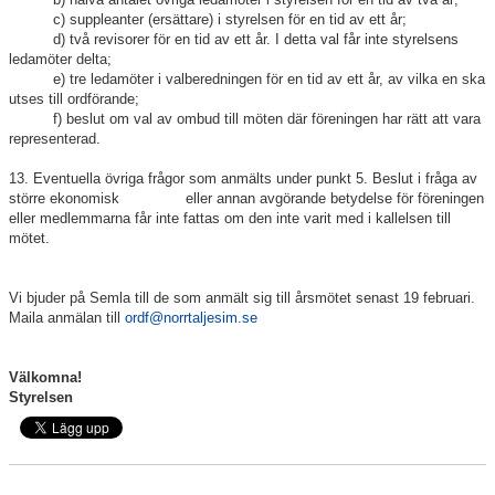
c) suppleanter (ersättare) i styrelsen för en tid av ett år;
d) två revisorer för en tid av ett år. I detta val får inte styrelsens
ledamöter delta;
e) tre ledamöter i valberedningen för en tid av ett år, av vilka en ska
utses till ordförande;
f) beslut om val av ombud till möten där föreningen har rätt att vara
representerad.
13. Eventuella övriga frågor som anmälts under punkt 5. Beslut i fråga av
större ekonomisk eller annan avgörande betydelse för föreningen
eller medlemmarna får inte fattas om den inte varit med i kallelsen till
mötet.
Vi bjuder på Semla till de som anmält sig till årsmötet senast 19 februari.
Maila anmälan till
ordf@norrtaljesim.se
Välkomna!
Styrelsen