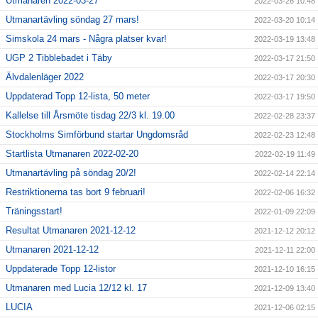
Utmanaren 2022-03-27
2022-03-26 10:48
Utmanartävling söndag 27 mars!
2022-03-20 10:14
Simskola 24 mars - Några platser kvar!
2022-03-19 13:48
UGP 2 Tibblebadet i Täby
2022-03-17 21:50
Älvdalenläger 2022
2022-03-17 20:30
Uppdaterad Topp 12-lista, 50 meter
2022-03-17 19:50
Kallelse till Årsmöte tisdag 22/3 kl. 19.00
2022-02-28 23:37
Stockholms Simförbund startar Ungdomsråd
2022-02-23 12:48
Startlista Utmanaren 2022-02-20
2022-02-19 11:49
Utmanartävling på söndag 20/2!
2022-02-14 22:14
Restriktionerna tas bort 9 februari!
2022-02-06 16:32
Träningsstart!
2022-01-09 22:09
Resultat Utmanaren 2021-12-12
2021-12-12 20:12
Utmanaren 2021-12-12
2021-12-11 22:00
Uppdaterade Topp 12-listor
2021-12-10 16:15
Utmanaren med Lucia 12/12 kl. 17
2021-12-09 13:40
LUCIA
2021-12-06 02:15