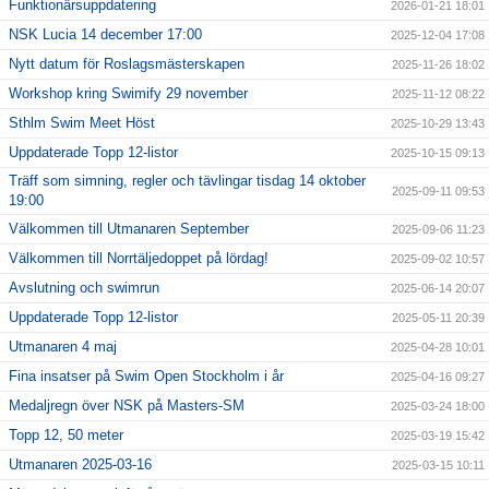
Funktionärsuppdatering
2026-01-21 18:01
NSK Lucia 14 december 17:00
2025-12-04 17:08
Nytt datum för Roslagsmästerskapen
2025-11-26 18:02
Workshop kring Swimify 29 november
2025-11-12 08:22
Sthlm Swim Meet Höst
2025-10-29 13:43
Uppdaterade Topp 12-listor
2025-10-15 09:13
Träff som simning, regler och tävlingar tisdag 14 oktober
2025-09-11 09:53
19:00
Välkommen till Utmanaren September
2025-09-06 11:23
Välkommen till Norrtäljedoppet på lördag!
2025-09-02 10:57
Avslutning och swimrun
2025-06-14 20:07
Uppdaterade Topp 12-listor
2025-05-11 20:39
Utmanaren 4 maj
2025-04-28 10:01
Fina insatser på Swim Open Stockholm i år
2025-04-16 09:27
Medaljregn över NSK på Masters-SM
2025-03-24 18:00
Topp 12, 50 meter
2025-03-19 15:42
Utmanaren 2025-03-16
2025-03-15 10:11