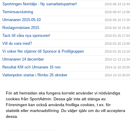
Sportringen Norrtälje - Ny samarbetspartner!
2015-06-23 12:44
Terminsavslutning
2015-06-07 12:58
Utmanaren 2015-05-10
2015-05-10 17:29
Roslagsmästare 2015
2015-02-16 15:45
Tack till våra nya sponsorer!
2015-01-25 17:53
Vill du vara med?
2015-01-20 13:49
Vi söker fler stjärnor till Sponsor & Profilgruppen
2015-01-20 13:19
Utmanaren 14 december
2014-12-13 12:34
Resultat KM och Utmanare 16 nov
2014-11-16 20:59
Vattenpolon startar i Rimbo 26 oktober
2014-10-15 00:03
6 NYA KLUBBREKORD I HELGEN!!
2014-10-06 23:24
Nybörjarträning i Norrtälje!
2014-09-11 13:09
För att hemsidan ska fungera korrekt använder vi nödvändiga
cookies från SportAdmin. Dessa går inte att stänga av.
Vi startar Vattenpolo i höst i form av Poolkampen.
2014-09-11 13:08
Föreningen kan också använda frivilliga cookies, t.ex. för
Vuxencrawl i Rimbo!
2014-09-11 13:00
statistik eller marknadsföring. Du väljer själv om du vill acceptera
dessa.
Anpassa dina val