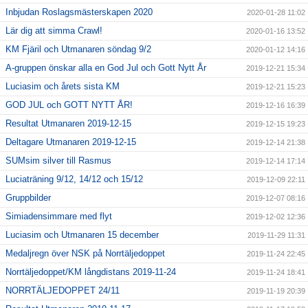
Inbjudan Roslagsmästerskapen 2020
2020-01-28 11:02
Lär dig att simma Crawl!
2020-01-16 13:52
KM Fjäril och Utmanaren söndag 9/2
2020-01-12 14:16
A-gruppen önskar alla en God Jul och Gott Nytt År
2019-12-21 15:34
Luciasim och årets sista KM
2019-12-21 15:23
GOD JUL och GOTT NYTT ÅR!
2019-12-16 16:39
Resultat Utmanaren 2019-12-15
2019-12-15 19:23
Deltagare Utmanaren 2019-12-15
2019-12-14 21:38
SUMsim silver till Rasmus
2019-12-14 17:14
Luciaträning 9/12, 14/12 och 15/12
2019-12-09 22:11
Gruppbilder
2019-12-07 08:16
Simiadensimmare med flyt
2019-12-02 12:36
Luciasim och Utmanaren 15 december
2019-11-29 11:31
Medaljregn över NSK på Norrtäljedoppet
2019-11-24 22:45
Norrtäljedoppet/KM långdistans 2019-11-24
2019-11-24 18:41
NORRTÄLJEDOPPET 24/11
2019-11-19 20:39