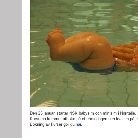
Den 25 januari startar NSK babysim och minisim i Norrtälje.
Kurserna kommer att ske på eftermiddagen och kvällen på t
Bokning av kurser gör du
här
.