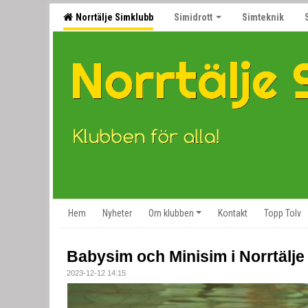
Norrtälje Simklubb
Simidrott
Simteknik
Hem
Nyheter
Om klubben
Kontakt
Topp Tolv
Babysim och Minisim i Norrtälje t
2023-12-12 14:15