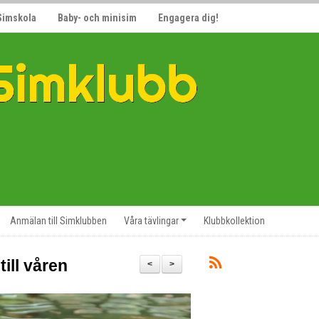
Simskola
Baby- och minisim
Engagera dig!
Anmälan till Simklubben
Våra tävlingar
Klubbkollektion
ill våren
<
>