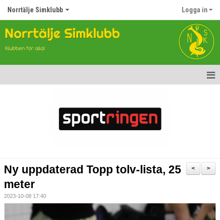
Norrtälje Simklubb
Logga in
Hem
Nyheter
Om klubben
Kontakt
Ny uppdaterad Topp tolv-lista, 25
<
>
Topp Tolv
meter
2023-10-08 17:40
Anmälan till Simklubben
Våra tävlingar