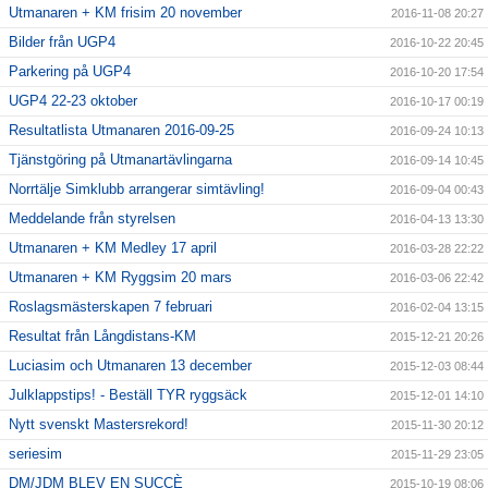
Utmanaren + KM frisim 20 november
2016-11-08 20:27
Bilder från UGP4
2016-10-22 20:45
Parkering på UGP4
2016-10-20 17:54
UGP4 22-23 oktober
2016-10-17 00:19
Resultatlista Utmanaren 2016-09-25
2016-09-24 10:13
Tjänstgöring på Utmanartävlingarna
2016-09-14 10:45
Norrtälje Simklubb arrangerar simtävling!
2016-09-04 00:43
Meddelande från styrelsen
2016-04-13 13:30
Utmanaren + KM Medley 17 april
2016-03-28 22:22
Utmanaren + KM Ryggsim 20 mars
2016-03-06 22:42
Roslagsmästerskapen 7 februari
2016-02-04 13:15
Resultat från Långdistans-KM
2015-12-21 20:26
Luciasim och Utmanaren 13 december
2015-12-03 08:44
Julklappstips! - Beställ TYR ryggsäck
2015-12-01 14:10
Nytt svenskt Mastersrekord!
2015-11-30 20:12
seriesim
2015-11-29 23:05
DM/JDM BLEV EN SUCCÈ
2015-10-19 08:06