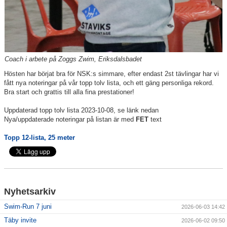
Coach i arbete på Zoggs Zwim, Eriksdalsbadet
Hösten har börjat bra för NSK:s simmare, efter endast 2st tävlingar har vi
fått nya noteringar på vår topp tolv lista, och ett gäng personliga rekord.
Bra start och grattis till alla fina prestationer!
Uppdaterad topp tolv lista 2023-10-08, se länk nedan
Nya/uppdaterade noteringar på listan är med
FET
text
Topp 12-lista, 25 meter
Nyhetsarkiv
Swim-Run 7 juni
2026-06-03 14:42
Täby invite
2026-06-02 09:50