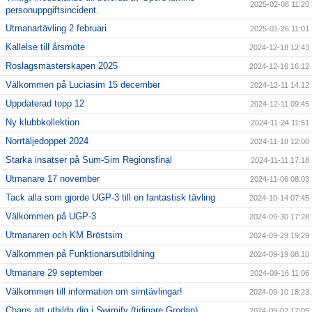
2025-02-06 11:20
personuppgiftsincident.
Utmanartävling 2 februari
2025-01-26 11:01
Kallelse till årsmöte
2024-12-18 12:43
Roslagsmästerskapen 2025
2024-12-16 16:12
Välkommen på Luciasim 15 december
2024-12-11 14:12
Uppdaterad topp 12
2024-12-11 09:45
Ny klubbkollektion
2024-11-24 11:51
Norrtäljedoppet 2024
2024-11-18 12:00
Starka insatser på Sum-Sim Regionsfinal
2024-11-11 17:18
Utmanare 17 november
2024-11-06 08:03
Tack alla som gjorde UGP-3 till en fantastisk tävling
2024-10-14 07:45
Välkommen på UGP-3
2024-09-30 17:28
Utmanaren och KM Bröstsim
2024-09-29 19:29
Välkommen på Funktionärsutbildning
2024-09-19 08:10
Utmanare 29 september
2024-09-16 11:06
Välkommen till information om simtävlingar!
2024-09-10 18:23
Chans att utbilda dig i Swimify (tidigare Grodan)
2024-09-02 17:05