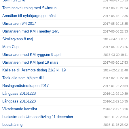
Swimrun 17/6
2017-06-17 13:35
Terminsavslutning med Swimrun
2017-06-15 21:24
Anmälan till nybörjargrupp i höst
2017-05-15 12:35
Utmanaren 9/4 2017
2017-05-10 15:35
Utmanaren med KM i medley 14/5
2017-05-06 22:33
Skollagkapp 8 maj
2017-04-18 11:51
Mora Cup
2017-04-02 23:26
Utmanaren med KM ryggsim 9 april
2017-03-30 19:11
Utmanaren med KM fjäril 19 mars
2017-03-10 17:53
Kallelse till Årsmöte tisdag 21/2 kl. 19
2017-02-12 11:48
Tack alla som hjälpte till!
2017-02-05 22:10
Roslagsmästerskapen 2017
2017-01-22 20:54
Långpass 20161228
2016-12-29 10:39
Långpass 20161228
2016-12-29 10:35
Vikarierande kanslist
2016-12-12 13:26
Luciasim och Utmanartävling 11 december
2016-11-29 20:03
Luciaträning!
2016-11-15 23:02