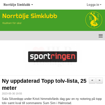
Norrtälje Simklubb
Logga in
Hem
Nyheter
Om klubben
Kontakt
Ny uppdaterad Topp tolv-lista, 25
<
>
Topp Tolv
meter
2023-05-30 19:55
Anmälan till Simklubben
Sala Silverdopp under Kristi himmelsfärds dag gav en ny notering på topp
tolv samt kval till sommarens Sum Sim i Halmstad.
Våra tävlingar