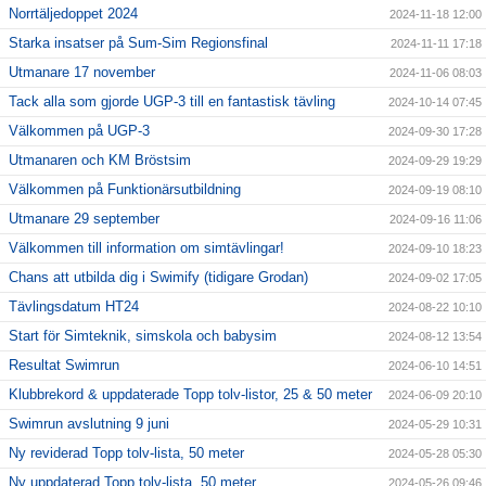
Norrtäljedoppet 2024
2024-11-18 12:00
Starka insatser på Sum-Sim Regionsfinal
2024-11-11 17:18
Utmanare 17 november
2024-11-06 08:03
Tack alla som gjorde UGP-3 till en fantastisk tävling
2024-10-14 07:45
Välkommen på UGP-3
2024-09-30 17:28
Utmanaren och KM Bröstsim
2024-09-29 19:29
Välkommen på Funktionärsutbildning
2024-09-19 08:10
Utmanare 29 september
2024-09-16 11:06
Välkommen till information om simtävlingar!
2024-09-10 18:23
Chans att utbilda dig i Swimify (tidigare Grodan)
2024-09-02 17:05
Tävlingsdatum HT24
2024-08-22 10:10
Start för Simteknik, simskola och babysim
2024-08-12 13:54
Resultat Swimrun
2024-06-10 14:51
Klubbrekord & uppdaterade Topp tolv-listor, 25 & 50 meter
2024-06-09 20:10
Swimrun avslutning 9 juni
2024-05-29 10:31
Ny reviderad Topp tolv-lista, 50 meter
2024-05-28 05:30
Ny uppdaterad Topp tolv-lista, 50 meter
2024-05-26 09:46