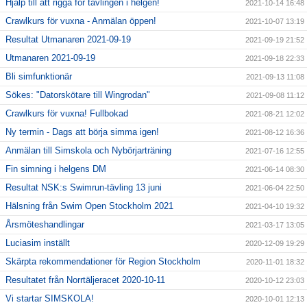
Hjälp till att rigga för tävlingen i helgen!
2021-10-14 16:48
Crawlkurs för vuxna - Anmälan öppen!
2021-10-07 13:19
Resultat Utmanaren 2021-09-19
2021-09-19 21:52
Utmanaren 2021-09-19
2021-09-18 22:33
Bli simfunktionär
2021-09-13 11:08
Sökes: "Datorskötare till Wingrodan"
2021-09-08 11:12
Crawlkurs för vuxna! Fullbokad
2021-08-21 12:02
Ny termin - Dags att börja simma igen!
2021-08-12 16:36
Anmälan till Simskola och Nybörjarträning
2021-07-16 12:55
Fin simning i helgens DM
2021-06-14 08:30
Resultat NSK:s Swimrun-tävling 13 juni
2021-06-04 22:50
Hälsning från Swim Open Stockholm 2021
2021-04-10 19:32
Årsmöteshandlingar
2021-03-17 13:05
Luciasim inställt
2020-12-09 19:29
Skärpta rekommendationer för Region Stockholm
2020-11-01 18:32
Resultatet från Norrtäljeracet 2020-10-11
2020-10-12 23:03
Vi startar SIMSKOLA!
2020-10-01 12:13