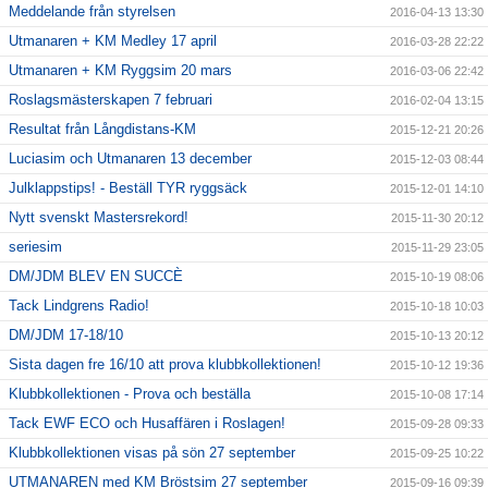
Meddelande från styrelsen
2016-04-13 13:30
Utmanaren + KM Medley 17 april
2016-03-28 22:22
Utmanaren + KM Ryggsim 20 mars
2016-03-06 22:42
Roslagsmästerskapen 7 februari
2016-02-04 13:15
Resultat från Långdistans-KM
2015-12-21 20:26
Luciasim och Utmanaren 13 december
2015-12-03 08:44
Julklappstips! - Beställ TYR ryggsäck
2015-12-01 14:10
Nytt svenskt Mastersrekord!
2015-11-30 20:12
seriesim
2015-11-29 23:05
DM/JDM BLEV EN SUCCÈ
2015-10-19 08:06
Tack Lindgrens Radio!
2015-10-18 10:03
DM/JDM 17-18/10
2015-10-13 20:12
Sista dagen fre 16/10 att prova klubbkollektionen!
2015-10-12 19:36
Klubbkollektionen - Prova och beställa
2015-10-08 17:14
Tack EWF ECO och Husaffären i Roslagen!
2015-09-28 09:33
Klubbkollektionen visas på sön 27 september
2015-09-25 10:22
UTMANAREN med KM Bröstsim 27 september
2015-09-16 09:39