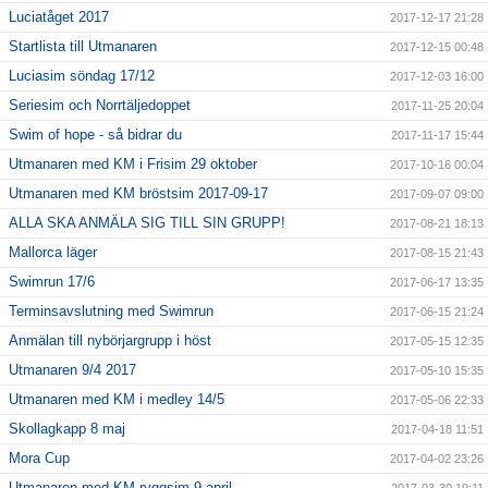
Luciatåget 2017
2017-12-17 21:28
Startlista till Utmanaren
2017-12-15 00:48
Luciasim söndag 17/12
2017-12-03 16:00
Seriesim och Norrtäljedoppet
2017-11-25 20:04
Swim of hope - så bidrar du
2017-11-17 15:44
Utmanaren med KM i Frisim 29 oktober
2017-10-16 00:04
Utmanaren med KM bröstsim 2017-09-17
2017-09-07 09:00
ALLA SKA ANMÄLA SIG TILL SIN GRUPP!
2017-08-21 18:13
Mallorca läger
2017-08-15 21:43
Swimrun 17/6
2017-06-17 13:35
Terminsavslutning med Swimrun
2017-06-15 21:24
Anmälan till nybörjargrupp i höst
2017-05-15 12:35
Utmanaren 9/4 2017
2017-05-10 15:35
Utmanaren med KM i medley 14/5
2017-05-06 22:33
Skollagkapp 8 maj
2017-04-18 11:51
Mora Cup
2017-04-02 23:26
Utmanaren med KM ryggsim 9 april