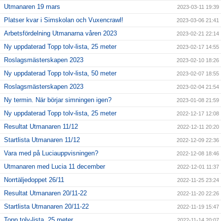
Utmanaren 19 mars
2023-03-11 19:39
Platser kvar i Simskolan och Vuxencrawl!
2023-03-06 21:41
Arbetsfördelning Utmanarna våren 2023
2023-02-21 22:14
Ny uppdaterad Topp tolv-lista, 25 meter
2023-02-17 14:55
Roslagsmästerskapen 2023
2023-02-10 18:26
Ny uppdaterad Topp tolv-lista, 50 meter
2023-02-07 18:55
Roslagsmästerskapen 2023
2023-02-04 21:54
Ny termin. När börjar simningen igen?
2023-01-08 21:59
Ny uppdaterad Topp tolv-lista, 25 meter
2022-12-17 12:08
Resultat Utmanaren 11/12
2022-12-11 20:20
Startlista Utmanaren 11/12
2022-12-09 22:36
Vara med på Luciauppvisningen?
2022-12-08 18:46
Utmanaren med Lucia 11 december
2022-12-01 11:37
Norrtäljedoppet 26/11
2022-11-25 23:24
Resultat Utmanaren 20/11-22
2022-11-20 22:26
Startlista Utmanaren 20/11-22
2022-11-19 15:47
Topp tolv-lista, 25 meter
2022-11-14 20:07