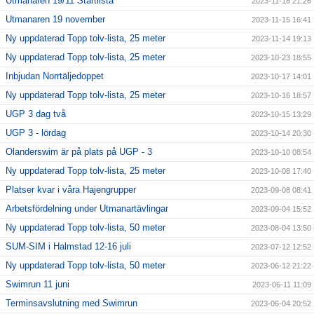
Utmanaren 19/11 Startlista
2023-11-18 21:26
Utmanaren 19 november
2023-11-15 16:41
Ny uppdaterad Topp tolv-lista, 25 meter
2023-11-14 19:13
Ny uppdaterad Topp tolv-lista, 25 meter
2023-10-23 18:55
Inbjudan Norrtäljedoppet
2023-10-17 14:01
Ny uppdaterad Topp tolv-lista, 25 meter
2023-10-16 18:57
UGP 3 dag två
2023-10-15 13:29
UGP 3 - lördag
2023-10-14 20:30
Olanderswim är på plats på UGP - 3
2023-10-10 08:54
Ny uppdaterad Topp tolv-lista, 25 meter
2023-10-08 17:40
Platser kvar i våra Hajengrupper
2023-09-08 08:41
Arbetsfördelning under Utmanartävlingar
2023-09-04 15:52
Ny uppdaterad Topp tolv-lista, 50 meter
2023-08-04 13:50
SUM-SIM i Halmstad 12-16 juli
2023-07-12 12:52
Ny uppdaterad Topp tolv-lista, 50 meter
2023-06-12 21:22
Swimrun 11 juni
2023-06-11 11:09
Terminsavslutning med Swimrun
2023-06-04 20:52