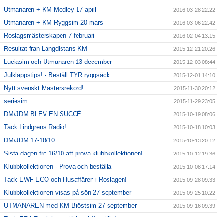
Utmanaren + KM Medley 17 april
2016-03-28 22:22
Utmanaren + KM Ryggsim 20 mars
2016-03-06 22:42
Roslagsmästerskapen 7 februari
2016-02-04 13:15
Resultat från Långdistans-KM
2015-12-21 20:26
Luciasim och Utmanaren 13 december
2015-12-03 08:44
Julklappstips! - Beställ TYR ryggsäck
2015-12-01 14:10
Nytt svenskt Mastersrekord!
2015-11-30 20:12
seriesim
2015-11-29 23:05
DM/JDM BLEV EN SUCCÈ
2015-10-19 08:06
Tack Lindgrens Radio!
2015-10-18 10:03
DM/JDM 17-18/10
2015-10-13 20:12
Sista dagen fre 16/10 att prova klubbkollektionen!
2015-10-12 19:36
Klubbkollektionen - Prova och beställa
2015-10-08 17:14
Tack EWF ECO och Husaffären i Roslagen!
2015-09-28 09:33
Klubbkollektionen visas på sön 27 september
2015-09-25 10:22
UTMANAREN med KM Bröstsim 27 september
2015-09-16 09:39