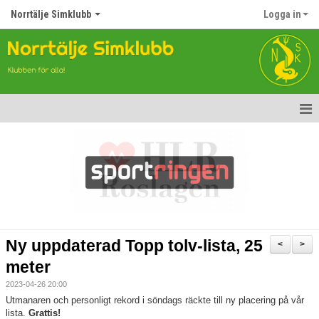
Norrtälje Simklubb
Logga in
Hem
Nyheter
Om klubben
Kontakt
Ny uppdaterad Topp tolv-lista, 25
<
>
Topp Tolv
meter
2023-04-26 20:00
Anmälan till Simklubben
Utmanaren och personligt rekord i söndags räckte till ny placering på vår
lista.
Grattis!
Våra tävlingar