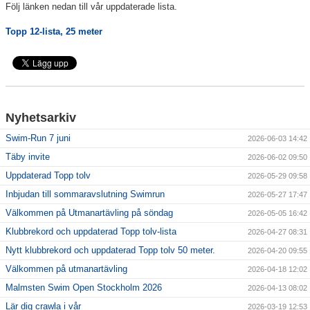
Följ länken nedan till vår uppdaterade lista.
Klubbkollektion
Topp 12-lista, 25 meter
Nyhetsarkiv
Swim-Run 7 juni
2026-06-03 14:42
Täby invite
2026-06-02 09:50
Uppdaterad Topp tolv
2026-05-29 09:58
Inbjudan till sommaravslutning Swimrun
2026-05-27 17:47
Välkommen på Utmanartävling på söndag
2026-05-05 16:42
Klubbrekord och uppdaterad Topp tolv-lista
2026-04-27 08:31
Nytt klubbrekord och uppdaterad Topp tolv 50 meter.
2026-04-20 09:55
Välkommen på utmanartävling
2026-04-18 12:02
Malmsten Swim Open Stockholm 2026
2026-04-13 08:02
Lär dig crawla i vår
2026-03-19 12:53