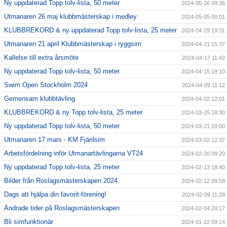
Ny uppdaterad Topp tolv-lista, 50 meter
2024-05-26 09:36
Utmanaren 26 maj klubbmästerskap i medley
2024-05-05 00:01
KLUBBREKORD & ny uppdaterad Topp tolv-lista, 25 meter
2024-04-29 19:31
Utmanaren 21 april Klubbmästerskap i ryggsim
2024-04-21 15:37
Kallelse till extra årsmöte
2024-04-17 11:42
Ny uppdaterad Topp tolv-lista, 50 meter
2024-04-15 19:10
Swim Open Stockholm 2024
2024-04-09 11:12
Gemensam klubbtävling
2024-04-02 12:01
KLUBBREKORD & ny Topp tolv-lista, 25 meter
2024-03-25 18:30
Ny uppdaterad Topp tolv-lista, 50 meter
2024-03-21 19:00
Utmanaren 17 mars - KM Fjärilsim
2024-03-02 12:37
Arbetsfördelning inför Utmanartävlingarna VT24
2024-02-20 09:20
Ny uppdaterad Topp tolv-lista, 25 meter
2024-02-13 18:40
Bilder från Roslagsmästerskapen 2024
2024-02-12 09:58
Dags att hjälpa din favorit-förening!
2024-02-09 11:28
Ändrade tider på Roslagsmästerskapen
2024-02-04 20:17
Bli simfunktionär
2024-01-22 09:14