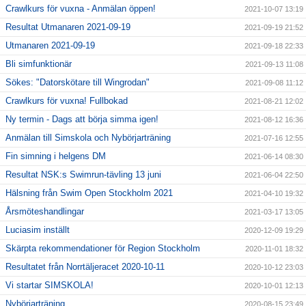
Crawlkurs för vuxna - Anmälan öppen!
2021-10-07 13:19
Resultat Utmanaren 2021-09-19
2021-09-19 21:52
Utmanaren 2021-09-19
2021-09-18 22:33
Bli simfunktionär
2021-09-13 11:08
Sökes: "Datorskötare till Wingrodan"
2021-09-08 11:12
Crawlkurs för vuxna! Fullbokad
2021-08-21 12:02
Ny termin - Dags att börja simma igen!
2021-08-12 16:36
Anmälan till Simskola och Nybörjarträning
2021-07-16 12:55
Fin simning i helgens DM
2021-06-14 08:30
Resultat NSK:s Swimrun-tävling 13 juni
2021-06-04 22:50
Hälsning från Swim Open Stockholm 2021
2021-04-10 19:32
Årsmöteshandlingar
2021-03-17 13:05
Luciasim inställt
2020-12-09 19:29
Skärpta rekommendationer för Region Stockholm
2020-11-01 18:32
Resultatet från Norrtäljeracet 2020-10-11
2020-10-12 23:03
Vi startar SIMSKOLA!
2020-10-01 12:13
Nybörjarträning
2020-08-15 23:49