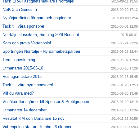
Tack ERA Fastighetsmäklare i Norrtälje!
2015-09-11 13:55
NSK 3:a i Seriesim
2015-09-10 17:12
Nybörjarträning för barn och ungdomar
2015-09-09 11:54
Tack till våra sponsorer!
2015-08-31 12:08
Norrtälje klassikern, Simning 30/8 Resultat
2015-08-31
Kom och prova Vattenpolo!
2015-08-24 23:26
Sportringen Norrtälje - Ny samarbetspartner!
2015-06-23 12:44
Terminsavslutning
2015-06-07 12:58
Utmanaren 2015-05-10
2015-05-10 17:29
Roslagsmästare 2015
2015-02-16 15:45
Tack till våra nya sponsorer!
2015-01-25 17:53
Vill du vara med?
2015-01-20 13:49
Vi söker fler stjärnor till Sponsor & Profilgruppen
2015-01-20 13:19
Utmanaren 14 december
2014-12-13 12:34
Resultat KM och Utmanare 16 nov
2014-11-16 20:59
Vattenpolon startar i Rimbo 26 oktober
2014-10-15 00:03
6 NYA KLUBBREKORD I HELGEN!!
2014-10-06 23:24