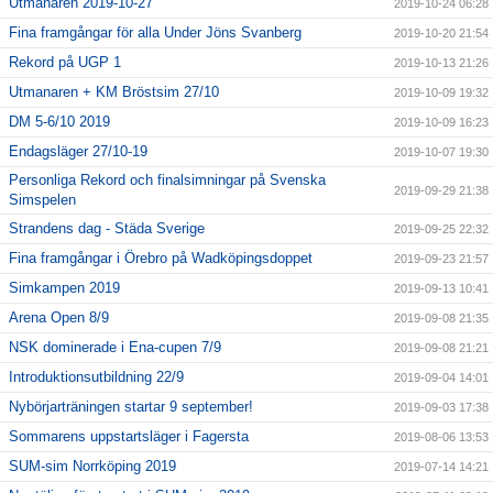
Utmanaren 2019-10-27
2019-10-24 06:28
Fina framgångar för alla Under Jöns Svanberg
2019-10-20 21:54
Rekord på UGP 1
2019-10-13 21:26
Utmanaren + KM Bröstsim 27/10
2019-10-09 19:32
DM 5-6/10 2019
2019-10-09 16:23
Endagsläger 27/10-19
2019-10-07 19:30
Personliga Rekord och finalsimningar på Svenska
2019-09-29 21:38
Simspelen
Strandens dag - Städa Sverige
2019-09-25 22:32
Fina framgångar i Örebro på Wadköpingsdoppet
2019-09-23 21:57
Simkampen 2019
2019-09-13 10:41
Arena Open 8/9
2019-09-08 21:35
NSK dominerade i Ena-cupen 7/9
2019-09-08 21:21
Introduktionsutbildning 22/9
2019-09-04 14:01
Nybörjarträningen startar 9 september!
2019-09-03 17:38
Sommarens uppstartsläger i Fagersta
2019-08-06 13:53
SUM-sim Norrköping 2019
2019-07-14 14:21