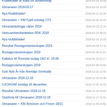
Klubbkläder är klara för avhämtning!
2019-03-19 18:08
Utmanaren 2019-03-17
2019-03-15 19:29
Nya Klubbkläder!
2019-03-12 20:30
Utmanaren + KM Fjäril söndag 17/3
2019-03-02 10:43
Utmanartävlingar våren 2019
2019-02-23 11:16
Verksamhetsberättelse NSK 2018
2019-02-15 09:23
Nya klubbkläder!
2019-02-14 13:20
Resultat Roslagsmästerskapet 2019
2019-02-03 17:11
Roslagsmästerskapen 2019
2019-01-30 21:57
Kallelse till Årsmöte tisdag 19/2 kl. 19.00
2019-01-15 21:17
Roslagsmästerskapen 2019
2019-01-08 22:50
Gott Nytt År från Norrtälje Simklubb
2018-12-31 12:43
Utmanaren 2018-12-16
2018-12-15 22:38
LUCIASIM söndag 16 december
2018-12-02 16:10
Resultat Utmanaren 2018-11-18
2018-11-18 19:02
Startlista till Utmanaren 2018-11-18
2018-11-17 22:31
Utmanaren + KM Bröstsim och Frisim 18/11
2018-11-09 23:55