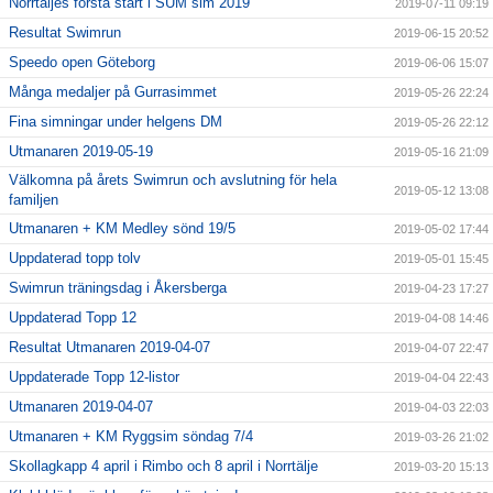
Norrtäljes första start i SUM sim 2019
2019-07-11 09:19
Resultat Swimrun
2019-06-15 20:52
Speedo open Göteborg
2019-06-06 15:07
Många medaljer på Gurrasimmet
2019-05-26 22:24
Fina simningar under helgens DM
2019-05-26 22:12
Utmanaren 2019-05-19
2019-05-16 21:09
Välkomna på årets Swimrun och avslutning för hela
2019-05-12 13:08
familjen
Utmanaren + KM Medley sönd 19/5
2019-05-02 17:44
Uppdaterad topp tolv
2019-05-01 15:45
Swimrun träningsdag i Åkersberga
2019-04-23 17:27
Uppdaterad Topp 12
2019-04-08 14:46
Resultat Utmanaren 2019-04-07
2019-04-07 22:47
Uppdaterade Topp 12-listor
2019-04-04 22:43
Utmanaren 2019-04-07
2019-04-03 22:03
Utmanaren + KM Ryggsim söndag 7/4
2019-03-26 21:02
Skollagkapp 4 april i Rimbo och 8 april i Norrtälje
2019-03-20 15:13