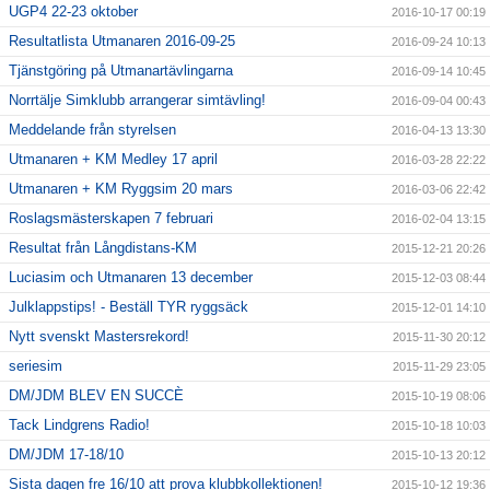
UGP4 22-23 oktober
2016-10-17 00:19
Resultatlista Utmanaren 2016-09-25
2016-09-24 10:13
Tjänstgöring på Utmanartävlingarna
2016-09-14 10:45
Norrtälje Simklubb arrangerar simtävling!
2016-09-04 00:43
Meddelande från styrelsen
2016-04-13 13:30
Utmanaren + KM Medley 17 april
2016-03-28 22:22
Utmanaren + KM Ryggsim 20 mars
2016-03-06 22:42
Roslagsmästerskapen 7 februari
2016-02-04 13:15
Resultat från Långdistans-KM
2015-12-21 20:26
Luciasim och Utmanaren 13 december
2015-12-03 08:44
Julklappstips! - Beställ TYR ryggsäck
2015-12-01 14:10
Nytt svenskt Mastersrekord!
2015-11-30 20:12
seriesim
2015-11-29 23:05
DM/JDM BLEV EN SUCCÈ
2015-10-19 08:06
Tack Lindgrens Radio!
2015-10-18 10:03
DM/JDM 17-18/10
2015-10-13 20:12
Sista dagen fre 16/10 att prova klubbkollektionen!
2015-10-12 19:36