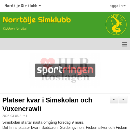
Norrtälje Simklubb
Logga in
Hem
Nyheter
Om klubben
Kontakt
Platser kvar i Simskolan och
<
>
Topp Tolv
Vuxencrawl!
2023-03-06 21:41
Anmälan till Simklubben
Simskolan startar nästa omgång torsdag 9 mars.
Det finns platser kvar i Baddaren, Guldpingvinen, Fisken silver och Fisken
Våra tävlingar