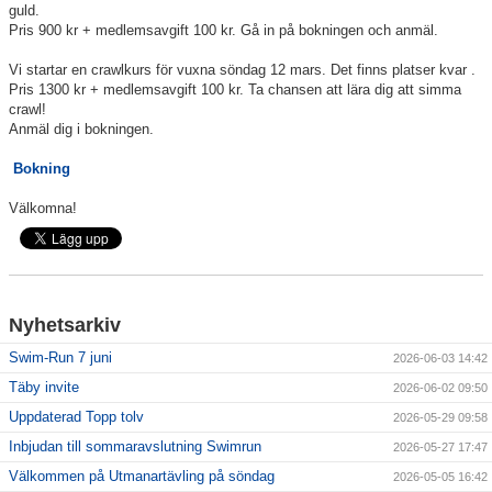
guld.
Pris 900 kr + medlemsavgift 100 kr. Gå in på bokningen och anmäl.
Klubbkollektion
Vi startar en crawlkurs för vuxna söndag 12 mars. Det finns platser kvar .
Pris 1300 kr + medlemsavgift 100 kr. Ta chansen att lära dig att simma
crawl!
Anmäl dig i bokningen.
Bokning
Välkomna!
Nyhetsarkiv
Swim-Run 7 juni
2026-06-03 14:42
Täby invite
2026-06-02 09:50
Uppdaterad Topp tolv
2026-05-29 09:58
Inbjudan till sommaravslutning Swimrun
2026-05-27 17:47
Välkommen på Utmanartävling på söndag
2026-05-05 16:42