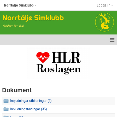
Norrtälje Simklubb
Logga in
Hem
Nyheter
Om klubben
Vision och värdegrund
Dokument
Styrelsen
Inbjudningar utbildningar (2)
Tränare
Inbjudningstävlingar (35)