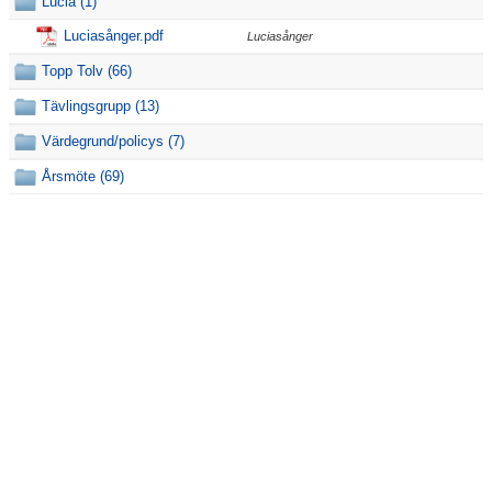
Funktionärer
Lucia (1)
Luciasånger.pdf
Luciasånger
Dokument
Topp Tolv (66)
Kontakt
Tävlingsgrupp (13)
Topp Tolv
Värdegrund/policys (7)
Årsmöte (69)
Anmälan till Simklubben
Våra tävlingar
Klubbkollektion