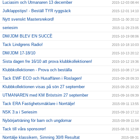
Luciasim och Utmanaren 13 december
2015-12-03 08:44
Julklappstips! - Beställ TYR ryggsäck
2015-12-01 14:10
Nytt svenskt Mastersrekord!
2015-11-30 20:12
seriesim
2015-11-29 23:05
DM/JDM BLEV EN SUCCÈ
2015-10-19 08:06
Tack Lindgrens Radio!
2015-10-18 10:03
DM/JDM 17-18/10
2015-10-13 20:12
Sista dagen fre 16/10 att prova klubbkollektionen!
2015-10-12 19:36
Klubbkollektionen - Prova och beställa
2015-10-08 17:14
Tack EWF ECO och Husaffären i Roslagen!
2015-09-28 09:33
Klubbkollektionen visas på sön 27 september
2015-09-25 10:22
UTMANAREN med KM Bröstsim 27 september
2015-09-16 09:39
Tack ERA Fastighetsmäklare i Norrtälje!
2015-09-11 13:55
NSK 3:a i Seriesim
2015-09-10 17:12
Nybörjarträning för barn och ungdomar
2015-09-09 11:54
Tack till våra sponsorer!
2015-08-31 12:08
Norrtälje klassikern, Simning 30/8 Resultat
2015-08-31