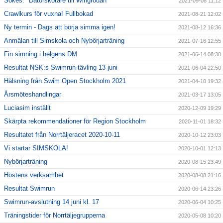
Sökes: "Datorskötare till Wingrodan"
2021-09-08 11:12
Crawlkurs för vuxna! Fullbokad
2021-08-21 12:02
Ny termin - Dags att börja simma igen!
2021-08-12 16:36
Anmälan till Simskola och Nybörjarträning
2021-07-16 12:55
Fin simning i helgens DM
2021-06-14 08:30
Resultat NSK:s Swimrun-tävling 13 juni
2021-06-04 22:50
Hälsning från Swim Open Stockholm 2021
2021-04-10 19:32
Årsmöteshandlingar
2021-03-17 13:05
Luciasim inställt
2020-12-09 19:29
Skärpta rekommendationer för Region Stockholm
2020-11-01 18:32
Resultatet från Norrtäljeracet 2020-10-11
2020-10-12 23:03
Vi startar SIMSKOLA!
2020-10-01 12:13
Nybörjarträning
2020-08-15 23:49
Höstens verksamhet
2020-08-08 21:16
Resultat Swimrun
2020-06-14 23:26
Swimrun-avslutning 14 juni kl. 17
2020-06-04 10:25
Träningstider för Norrtäljegrupperna
2020-05-08 10:20