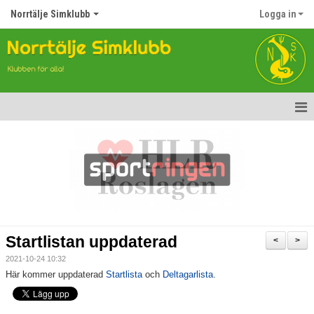
Norrtälje Simklubb
Logga in
Hem
Nyheter
Om klubben
Kontakt
Startlistan uppdaterad
<
>
Topp Tolv
2021-10-24 10:32
Här kommer uppdaterad
Startlista
och
Deltagarlista
.
Anmälan till Simklubben
Våra tävlingar