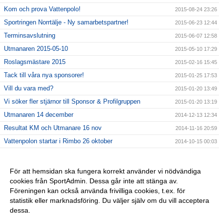
Kom och prova Vattenpolo!
2015-08-24 23:26
Sportringen Norrtälje - Ny samarbetspartner!
2015-06-23 12:44
Terminsavslutning
2015-06-07 12:58
Utmanaren 2015-05-10
2015-05-10 17:29
Roslagsmästare 2015
2015-02-16 15:45
Tack till våra nya sponsorer!
2015-01-25 17:53
Vill du vara med?
2015-01-20 13:49
Vi söker fler stjärnor till Sponsor & Profilgruppen
2015-01-20 13:19
Utmanaren 14 december
2014-12-13 12:34
Resultat KM och Utmanare 16 nov
2014-11-16 20:59
Vattenpolon startar i Rimbo 26 oktober
2014-10-15 00:03
6 NYA KLUBBREKORD I HELGEN!!
2014-10-06 23:24
Nybörjarträning i Norrtälje!
2014-09-11 13:09
För att hemsidan ska fungera korrekt använder vi nödvändiga
cookies från SportAdmin. Dessa går inte att stänga av.
Vi startar Vattenpolo i höst i form av Poolkampen.
2014-09-11 13:08
Föreningen kan också använda frivilliga cookies, t.ex. för
Vuxencrawl i Rimbo!
2014-09-11 13:00
statistik eller marknadsföring. Du väljer själv om du vill acceptera
dessa.