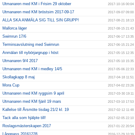
Utmanaren med KM i Frisim 29 oktober
2017-10-16 00:04
Utmanaren med KM bröstsim 2017-09-17
2017-09-07 09:00
ALLA SKA ANMÄLA SIG TILL SIN GRUPP!
2017-08-21 18:13
Mallorca läger
2017-08-15 21:43
Swimrun 17/6
2017-06-17 13:35
Terminsavslutning med Swimrun
2017-06-15 21:24
Anmälan till nybörjargrupp i höst
2017-05-15 12:35
Utmanaren 9/4 2017
2017-05-10 15:35
Utmanaren med KM i medley 14/5
2017-05-06 22:33
Skollagkapp 8 maj
2017-04-18 11:51
Mora Cup
2017-04-02 23:26
Utmanaren med KM ryggsim 9 april
2017-03-30 19:11
Utmanaren med KM fjäril 19 mars
2017-03-10 17:53
Kallelse till Årsmöte tisdag 21/2 kl. 19
2017-02-12 11:48
Tack alla som hjälpte till!
2017-02-05 22:10
Roslagsmästerskapen 2017
2017-01-22 20:54
Långpass 20161228
2016-12-29 10:39