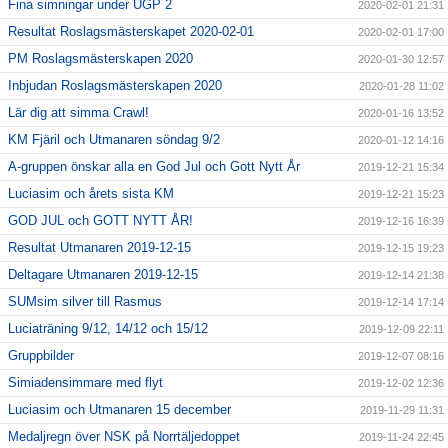
Fina simningar under UGP 2
2020-02-01 21:31
Resultat Roslagsmästerskapet 2020-02-01
2020-02-01 17:00
PM Roslagsmästerskapen 2020
2020-01-30 12:57
Inbjudan Roslagsmästerskapen 2020
2020-01-28 11:02
Lär dig att simma Crawl!
2020-01-16 13:52
KM Fjäril och Utmanaren söndag 9/2
2020-01-12 14:16
A-gruppen önskar alla en God Jul och Gott Nytt År
2019-12-21 15:34
Luciasim och årets sista KM
2019-12-21 15:23
GOD JUL och GOTT NYTT ÅR!
2019-12-16 16:39
Resultat Utmanaren 2019-12-15
2019-12-15 19:23
Deltagare Utmanaren 2019-12-15
2019-12-14 21:38
SUMsim silver till Rasmus
2019-12-14 17:14
Luciaträning 9/12, 14/12 och 15/12
2019-12-09 22:11
Gruppbilder
2019-12-07 08:16
Simiadensimmare med flyt
2019-12-02 12:36
Luciasim och Utmanaren 15 december
2019-11-29 11:31
Medaljregn över NSK på Norrtäljedoppet
2019-11-24 22:45