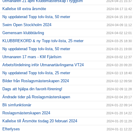
Utmanaren 21 april Klubbmästerskap i ryggsim
2024-04-21 15:37
Kallelse till extra årsmöte
2024-04-17 11:42
Ny uppdaterad Topp tolv-lista, 50 meter
2024-04-15 19:10
Swim Open Stockholm 2024
2024-04-09 11:12
Gemensam klubbtävling
2024-04-02 12:01
KLUBBREKORD & ny Topp tolv-lista, 25 meter
2024-03-25 18:30
Ny uppdaterad Topp tolv-lista, 50 meter
2024-03-21 19:00
Utmanaren 17 mars - KM Fjärilsim
2024-03-02 12:37
Arbetsfördelning inför Utmanartävlingarna VT24
2024-02-20 09:20
Ny uppdaterad Topp tolv-lista, 25 meter
2024-02-13 18:40
Bilder från Roslagsmästerskapen 2024
2024-02-12 09:58
Dags att hjälpa din favorit-förening!
2024-02-09 11:28
Ändrade tider på Roslagsmästerskapen
2024-02-04 20:17
Bli simfunktionär
2024-01-22 09:14
Roslagsmästerskapen 2024
2024-01-20 14:22
Kallelse till Årsmöte tisdag 20 februari 2024
2024-01-20 11:29
Efterlyses
2024-01-11 12:22