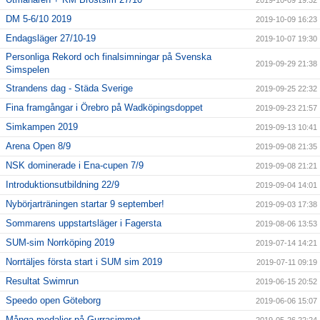
2019-10-09 19:32
DM 5-6/10 2019
2019-10-09 16:23
Endagsläger 27/10-19
2019-10-07 19:30
Personliga Rekord och finalsimningar på Svenska
2019-09-29 21:38
Simspelen
Strandens dag - Städa Sverige
2019-09-25 22:32
Fina framgångar i Örebro på Wadköpingsdoppet
2019-09-23 21:57
Simkampen 2019
2019-09-13 10:41
Arena Open 8/9
2019-09-08 21:35
NSK dominerade i Ena-cupen 7/9
2019-09-08 21:21
Introduktionsutbildning 22/9
2019-09-04 14:01
Nybörjarträningen startar 9 september!
2019-09-03 17:38
Sommarens uppstartsläger i Fagersta
2019-08-06 13:53
SUM-sim Norrköping 2019
2019-07-14 14:21
Norrtäljes första start i SUM sim 2019
2019-07-11 09:19
Resultat Swimrun
2019-06-15 20:52
Speedo open Göteborg
2019-06-06 15:07
Många medaljer på Gurrasimmet