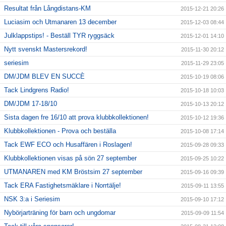
Resultat från Långdistans-KM
2015-12-21 20:26
Luciasim och Utmanaren 13 december
2015-12-03 08:44
Julklappstips! - Beställ TYR ryggsäck
2015-12-01 14:10
Nytt svenskt Mastersrekord!
2015-11-30 20:12
seriesim
2015-11-29 23:05
DM/JDM BLEV EN SUCCÈ
2015-10-19 08:06
Tack Lindgrens Radio!
2015-10-18 10:03
DM/JDM 17-18/10
2015-10-13 20:12
Sista dagen fre 16/10 att prova klubbkollektionen!
2015-10-12 19:36
Klubbkollektionen - Prova och beställa
2015-10-08 17:14
Tack EWF ECO och Husaffären i Roslagen!
2015-09-28 09:33
Klubbkollektionen visas på sön 27 september
2015-09-25 10:22
UTMANAREN med KM Bröstsim 27 september
2015-09-16 09:39
Tack ERA Fastighetsmäklare i Norrtälje!
2015-09-11 13:55
NSK 3:a i Seriesim
2015-09-10 17:12
Nybörjarträning för barn och ungdomar
2015-09-09 11:54