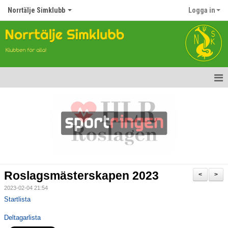
Norrtälje Simklubb
Logga in
Hem
Nyheter
Om klubben
Kontakt
Roslagsmästerskapen 2023
<
>
Topp Tolv
2023-02-04 21:54
Startlista
Anmälan till Simklubben
Deltagarlista
Våra tävlingar