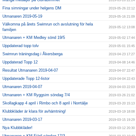
2019-05-26 22:24
Fina simningar under helgens DM
2019-05-26 22:12
Utmanaren 2019-05-19
2019-05-16 21:09
Välkomna på årets Swimrun och avslutning för hela
2019-05-12 13:08
familjen
Utmanaren + KM Medley sönd 19/5
2019-05-02 17:44
Uppdaterad topp tolv
2019-05-01 15:45
Swimrun träningsdag i Åkersberga
2019-04-23 17:27
Uppdaterad Topp 12
2019-04-08 14:46
Resultat Utmanaren 2019-04-07
2019-04-07 22:47
Uppdaterade Topp 12-listor
2019-04-04 22:43
Utmanaren 2019-04-07
2019-04-03 22:03
Utmanaren + KM Ryggsim söndag 7/4
2019-03-26 21:02
Skollagkapp 4 april i Rimbo och 8 april i Norrtälje
2019-03-20 15:13
Klubbkläder är klara för avhämtning!
2019-03-19 18:08
Utmanaren 2019-03-17
2019-03-15 19:29
Nya Klubbkläder!
2019-03-12 20:30
Utmanaren + KM Fjäril söndag 17/3