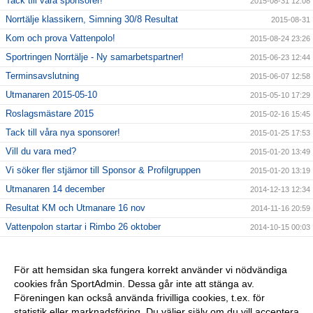
Tack till våra sponsorer!
2015-08-31 12:08
Norrtälje klassikern, Simning 30/8 Resultat
2015-08-31
Kom och prova Vattenpolo!
2015-08-24 23:26
Sportringen Norrtälje - Ny samarbetspartner!
2015-06-23 12:44
Terminsavslutning
2015-06-07 12:58
Utmanaren 2015-05-10
2015-05-10 17:29
Roslagsmästare 2015
2015-02-16 15:45
Tack till våra nya sponsorer!
2015-01-25 17:53
Vill du vara med?
2015-01-20 13:49
Vi söker fler stjärnor till Sponsor & Profilgruppen
2015-01-20 13:19
Utmanaren 14 december
2014-12-13 12:34
Resultat KM och Utmanare 16 nov
2014-11-16 20:59
Vattenpolon startar i Rimbo 26 oktober
2014-10-15 00:03
6 NYA KLUBBREKORD I HELGEN!!
2014-10-06 23:24
Nybörjarträning i Norrtälje!
2014-09-11 13:09
För att hemsidan ska fungera korrekt använder vi nödvändiga
cookies från SportAdmin. Dessa går inte att stänga av.
Vi startar Vattenpolo i höst i form av Poolkampen.
2014-09-11 13:08
Föreningen kan också använda frivilliga cookies, t.ex. för
Vuxencrawl i Rimbo!
2014-09-11 13:00
statistik eller marknadsföring. Du väljer själv om du vill acceptera