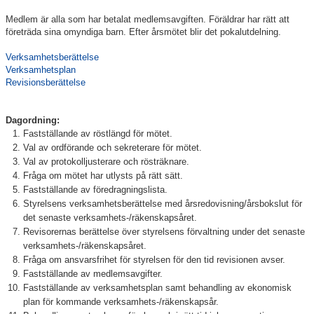
Medlem är alla som har betalat medlemsavgiften. Föräldrar har rätt att
Klubbkollektion
företräda sina omyndiga barn. Efter årsmötet blir det pokalutdelning.
Verksamhetsberättelse
Verksamhetsplan
Revisionsberättelse
Dagordning:
Fastställande av röstlängd för mötet.
Val av ordförande och sekreterare för mötet.
Val av protokolljusterare och rösträknare.
Fråga om mötet har utlysts på rätt sätt.
Fastställande av föredragningslista.
Styrelsens verksamhetsberättelse med årsredovisning/årsbokslut för
det senaste verksamhets-/räkenskapsåret.
Revisorernas berättelse över styrelsens förvaltning under det senaste
verksamhets-/räkenskapsåret.
Fråga om ansvarsfrihet för styrelsen för den tid revisionen avser.
Fastställande av medlemsavgifter.
Fastställande av verksamhetsplan samt behandling av ekonomisk
plan för kommande verksamhets-/räkenskapsår.