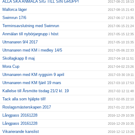
ALLA SKA ANMÄLA SIG TILL SIN GRUPP!
2017-08-21 18:13
Mallorca läger
2017-08-15 21:43
Swimrun 17/6
2017-06-17 13:35
Terminsavslutning med Swimrun
2017-06-15 21:24
Anmälan till nybörjargrupp i höst
2017-05-15 12:35
Utmanaren 9/4 2017
2017-05-10 15:35
Utmanaren med KM i medley 14/5
2017-05-06 22:33
Skollagkapp 8 maj
2017-04-18 11:51
Mora Cup
2017-04-02 23:26
Utmanaren med KM ryggsim 9 april
2017-03-30 19:11
Utmanaren med KM fjäril 19 mars
2017-03-10 17:53
Kallelse till Årsmöte tisdag 21/2 kl. 19
2017-02-12 11:48
Tack alla som hjälpte till!
2017-02-05 22:10
Roslagsmästerskapen 2017
2017-01-22 20:54
Långpass 20161228
2016-12-29 10:39
Långpass 20161228
2016-12-29 10:35
Vikarierande kanslist
2016-12-12 13:26