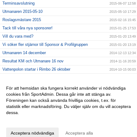
Terminsavslutning
2015-06-07 12:58
Utmanaren 2015-05-10
2015-05-10 17:29
Roslagsmästare 2015
2015-02-16 15:45
Tack till våra nya sponsorer!
2015-01-25 17:53
Vill du vara med?
2015-01-20 13:49
Vi söker fler stjärnor till Sponsor & Profilgruppen
2015-01-20 13:19
Utmanaren 14 december
2014-12-13 12:34
Resultat KM och Utmanare 16 nov
2014-11-16 20:59
Vattenpolon startar i Rimbo 26 oktober
2014-10-15 00:03
6 NYA KLUBBREKORD I HELGEN!!
2014-10-06 23:24
Nybörjarträning i Norrtälje!
2014-09-11 13:09
För att hemsidan ska fungera korrekt använder vi nödvändiga
cookies från SportAdmin. Dessa går inte att stänga av.
Vi startar Vattenpolo i höst i form av Poolkampen.
2014-09-11 13:08
Föreningen kan också använda frivilliga cookies, t.ex. för
Vuxencrawl i Rimbo!
2014-09-11 13:00
statistik eller marknadsföring. Du väljer själv om du vill acceptera
dessa.
Anpassa dina val
Cookie-inställningar
Gå till Webbversion
Acceptera nödvändiga
Acceptera alla