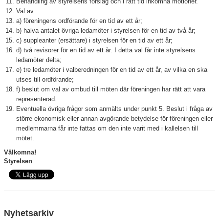
Behandling av styrelsens förslag och i rätt tid inkomna motioner.
Val av
a) föreningens ordförande för en tid av ett år;
b) halva antalet övriga ledamöter i styrelsen för en tid av två år;
c) suppleanter (ersättare) i styrelsen för en tid av ett år;
d) två revisorer för en tid av ett år. I detta val får inte styrelsens
ledamöter delta;
e) tre ledamöter i valberedningen för en tid av ett år, av vilka en ska
utses till ordförande;
f) beslut om val av ombud till möten där föreningen har rätt att vara
representerad.
Eventuella övriga frågor som anmälts under punkt 5. Beslut i fråga av
större ekonomisk eller annan avgörande betydelse för föreningen eller
medlemmarna får inte fattas om den inte varit med i kallelsen till
mötet.
Välkomna!
Styrelsen
Nyhetsarkiv