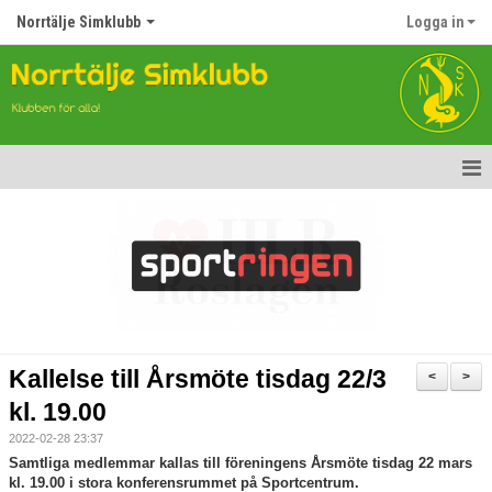
Norrtälje Simklubb
Logga in
Hem
Nyheter
Om klubben
Kontakt
Kallelse till Årsmöte tisdag 22/3
<
>
Topp Tolv
kl. 19.00
2022-02-28 23:37
Anmälan till Simklubben
Samtliga medlemmar kallas till föreningens Årsmöte tisdag 22 mars
kl. 19.00 i stora konferensrummet på Sportcentrum.
Våra tävlingar