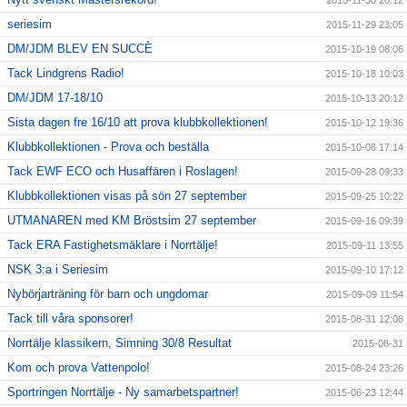
2015-11-30 20:12
seriesim
2015-11-29 23:05
DM/JDM BLEV EN SUCCÈ
2015-10-19 08:06
Tack Lindgrens Radio!
2015-10-18 10:03
DM/JDM 17-18/10
2015-10-13 20:12
Sista dagen fre 16/10 att prova klubbkollektionen!
2015-10-12 19:36
Klubbkollektionen - Prova och beställa
2015-10-08 17:14
Tack EWF ECO och Husaffären i Roslagen!
2015-09-28 09:33
Klubbkollektionen visas på sön 27 september
2015-09-25 10:22
UTMANAREN med KM Bröstsim 27 september
2015-09-16 09:39
Tack ERA Fastighetsmäklare i Norrtälje!
2015-09-11 13:55
NSK 3:a i Seriesim
2015-09-10 17:12
Nybörjarträning för barn och ungdomar
2015-09-09 11:54
Tack till våra sponsorer!
2015-08-31 12:08
Norrtälje klassikern, Simning 30/8 Resultat
2015-08-31
Kom och prova Vattenpolo!
2015-08-24 23:26
Sportringen Norrtälje - Ny samarbetspartner!
2015-06-23 12:44