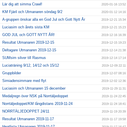
Lär dig att simma Crawl!
2020-01-16 13:52
KM Fjäril och Utmanaren söndag 9/2
2020-01-12 14:16
A-gruppen önskar alla en God Jul och Gott Nytt År
2019-12-21 15:34
Luciasim och årets sista KM
2019-12-21 15:23
GOD JUL och GOTT NYTT ÅR!
2019-12-16 16:39
Resultat Utmanaren 2019-12-15
2019-12-15 19:23
Deltagare Utmanaren 2019-12-15
2019-12-14 21:38
SUMsim silver till Rasmus
2019-12-14 17:14
Luciaträning 9/12, 14/12 och 15/12
2019-12-09 22:11
Gruppbilder
2019-12-07 08:16
Simiadensimmare med flyt
2019-12-02 12:36
Luciasim och Utmanaren 15 december
2019-11-29 11:31
Medaljregn över NSK på Norrtäljedoppet
2019-11-24 22:45
Norrtäljedoppet/KM långdistans 2019-11-24
2019-11-24 18:41
NORRTÄLJEDOPPET 24/11
2019-11-19 20:39
Resultat Utmanaren 2019-11-17
2019-11-17 19:58
Heatlista Utmanaren 2019-11-17
2019-11-17 16:47