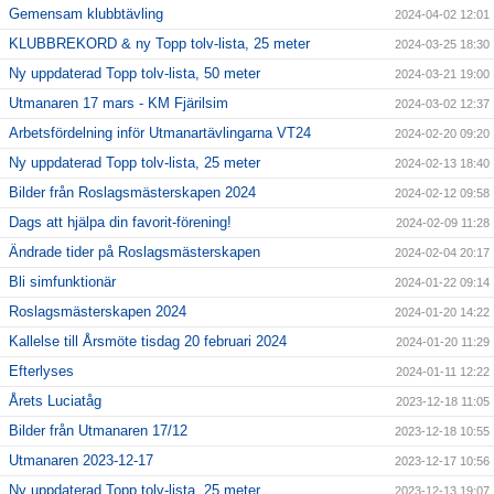
Gemensam klubbtävling
2024-04-02 12:01
KLUBBREKORD & ny Topp tolv-lista, 25 meter
2024-03-25 18:30
Ny uppdaterad Topp tolv-lista, 50 meter
2024-03-21 19:00
Utmanaren 17 mars - KM Fjärilsim
2024-03-02 12:37
Arbetsfördelning inför Utmanartävlingarna VT24
2024-02-20 09:20
Ny uppdaterad Topp tolv-lista, 25 meter
2024-02-13 18:40
Bilder från Roslagsmästerskapen 2024
2024-02-12 09:58
Dags att hjälpa din favorit-förening!
2024-02-09 11:28
Ändrade tider på Roslagsmästerskapen
2024-02-04 20:17
Bli simfunktionär
2024-01-22 09:14
Roslagsmästerskapen 2024
2024-01-20 14:22
Kallelse till Årsmöte tisdag 20 februari 2024
2024-01-20 11:29
Efterlyses
2024-01-11 12:22
Årets Luciatåg
2023-12-18 11:05
Bilder från Utmanaren 17/12
2023-12-18 10:55
Utmanaren 2023-12-17
2023-12-17 10:56
Ny uppdaterad Topp tolv-lista, 25 meter
2023-12-13 19:07