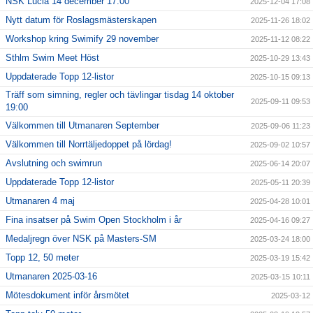
NSK Lucia 14 december 17:00
2025-12-04 17:08
Nytt datum för Roslagsmästerskapen
2025-11-26 18:02
Workshop kring Swimify 29 november
2025-11-12 08:22
Sthlm Swim Meet Höst
2025-10-29 13:43
Uppdaterade Topp 12-listor
2025-10-15 09:13
Träff som simning, regler och tävlingar tisdag 14 oktober
2025-09-11 09:53
19:00
Välkommen till Utmanaren September
2025-09-06 11:23
Välkommen till Norrtäljedoppet på lördag!
2025-09-02 10:57
Avslutning och swimrun
2025-06-14 20:07
Uppdaterade Topp 12-listor
2025-05-11 20:39
Utmanaren 4 maj
2025-04-28 10:01
Fina insatser på Swim Open Stockholm i år
2025-04-16 09:27
Medaljregn över NSK på Masters-SM
2025-03-24 18:00
Topp 12, 50 meter
2025-03-19 15:42
Utmanaren 2025-03-16
2025-03-15 10:11
Mötesdokument inför årsmötet
2025-03-12