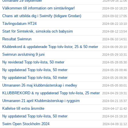
Utmanare 29 september
2024-09-16 11:06
Välkommen till information om simtävlingar!
2024-09-10 18:23
Chans att utbilda dig i Swimify (tidigare Grodan)
2024-09-02 17:05
Tävlingsdatum HT24
2024-08-22 10:10
Start för Simteknik, simskola och babysim
2024-08-12 13:54
Resultat Swimrun
2024-06-10 14:51
Klubbrekord & uppdaterade Topp tolv-listor, 25 & 50 meter
2024-06-09 20:10
Swimrun avslutning 9 juni
2024-05-29 10:31
Ny reviderad Topp tolv-lista, 50 meter
2024-05-28 05:30
Ny uppdaterad Topp tolv-lista, 50 meter
2024-05-26 09:46
Ny uppdaterad Topp tolv-lista, 50 meter
2024-05-26 09:36
Utmanaren 26 maj klubbmästerskap i medley
2024-05-05 00:01
KLUBBREKORD & ny uppdaterad Topp tolv-lista, 25 meter
2024-04-29 19:31
Utmanaren 21 april Klubbmästerskap i ryggsim
2024-04-21 15:37
Kallelse till extra årsmöte
2024-04-17 11:42
Ny uppdaterad Topp tolv-lista, 50 meter
2024-04-15 19:10
Swim Open Stockholm 2024
2024-04-09 11:12