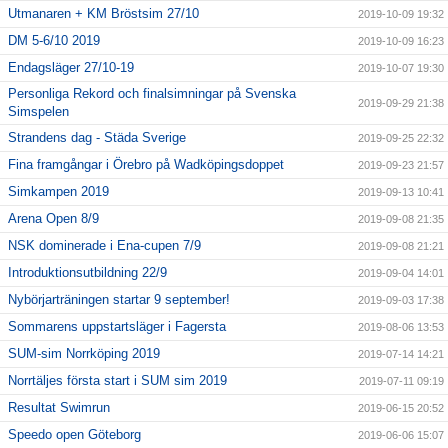
Utmanaren + KM Bröstsim 27/10
2019-10-09 19:32
DM 5-6/10 2019
2019-10-09 16:23
Endagsläger 27/10-19
2019-10-07 19:30
Personliga Rekord och finalsimningar på Svenska
2019-09-29 21:38
Simspelen
Strandens dag - Städa Sverige
2019-09-25 22:32
Fina framgångar i Örebro på Wadköpingsdoppet
2019-09-23 21:57
Simkampen 2019
2019-09-13 10:41
Arena Open 8/9
2019-09-08 21:35
NSK dominerade i Ena-cupen 7/9
2019-09-08 21:21
Introduktionsutbildning 22/9
2019-09-04 14:01
Nybörjarträningen startar 9 september!
2019-09-03 17:38
Sommarens uppstartsläger i Fagersta
2019-08-06 13:53
SUM-sim Norrköping 2019
2019-07-14 14:21
Norrtäljes första start i SUM sim 2019
2019-07-11 09:19
Resultat Swimrun
2019-06-15 20:52
Speedo open Göteborg
2019-06-06 15:07