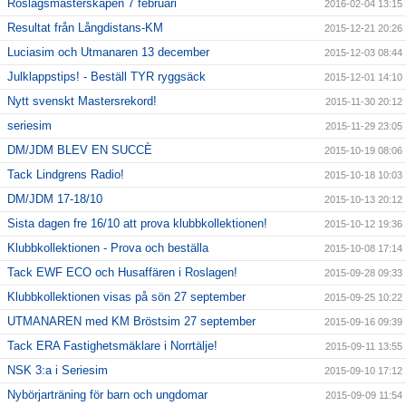
Roslagsmästerskapen 7 februari
2016-02-04 13:15
Resultat från Långdistans-KM
2015-12-21 20:26
Luciasim och Utmanaren 13 december
2015-12-03 08:44
Julklappstips! - Beställ TYR ryggsäck
2015-12-01 14:10
Nytt svenskt Mastersrekord!
2015-11-30 20:12
seriesim
2015-11-29 23:05
DM/JDM BLEV EN SUCCÈ
2015-10-19 08:06
Tack Lindgrens Radio!
2015-10-18 10:03
DM/JDM 17-18/10
2015-10-13 20:12
Sista dagen fre 16/10 att prova klubbkollektionen!
2015-10-12 19:36
Klubbkollektionen - Prova och beställa
2015-10-08 17:14
Tack EWF ECO och Husaffären i Roslagen!
2015-09-28 09:33
Klubbkollektionen visas på sön 27 september
2015-09-25 10:22
UTMANAREN med KM Bröstsim 27 september
2015-09-16 09:39
Tack ERA Fastighetsmäklare i Norrtälje!
2015-09-11 13:55
NSK 3:a i Seriesim
2015-09-10 17:12
Nybörjarträning för barn och ungdomar
2015-09-09 11:54