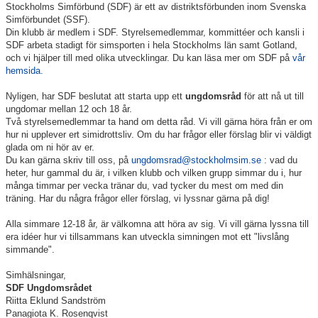
Stockholms Simförbund (SDF) är ett av distriktsförbunden inom Svenska
Simförbundet (SSF).
Klubbkollektion
Din klubb är medlem i SDF. Styrelsemedlemmar, kommittéer och kansli i
SDF arbeta stadigt för simsporten i hela Stockholms län samt Gotland,
och vi hjälper till med olika utvecklingar. Du kan läsa mer om SDF på
vår
hemsida.
Nyligen, har SDF beslutat att starta upp ett
ungdomsråd
för att nå ut till
ungdomar mellan 12 och 18 år.
Två styrelsemedlemmar ta hand om detta råd. Vi vill gärna höra från er om
hur ni upplever ert simidrottsliv. Om du har frågor eller förslag blir vi väldigt
glada om ni hör av er.
Du kan gärna skriv till oss, på
ungdomsrad@stockholmsim.se
: vad du
heter, hur gammal du är, i vilken klubb och vilken grupp simmar du i, hur
många timmar per vecka tränar du, vad tycker du mest om med din
träning. Har du några frågor eller förslag, vi lyssnar gärna på dig!
Alla simmare 12-18 år, är välkomna att höra av sig. Vi vill gärna lyssna till
era idéer hur vi tillsammans kan utveckla simningen mot ett "livslång
simmande".
Simhälsningar,
SDF Ungdomsrådet
Riitta Eklund Sandström
Panagiota K. Rosenqvist