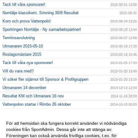
Tack till våra sponsorer!
2015-08-31 12:08
Norrtälje klassikern, Simning 30/8 Resultat
2015-08-31
Kom och prova Vattenpolo!
2015-08-24 23:26
Sportringen Norrtälje - Ny samarbetspartner!
2015-06-23 12:44
Terminsavslutning
2015-06-07 12:58
Utmanaren 2015-05-10
2015-05-10 17:29
Roslagsmästare 2015
2015-02-16 15:45
Tack till våra nya sponsorer!
2015-01-25 17:53
Vill du vara med?
2015-01-20 13:49
Vi söker fler stjärnor till Sponsor & Profilgruppen
2015-01-20 13:19
Utmanaren 14 december
2014-12-13 12:34
Resultat KM och Utmanare 16 nov
2014-11-16 20:59
Vattenpolon startar i Rimbo 26 oktober
2014-10-15 00:03
6 NYA KLUBBREKORD I HELGEN!!
2014-10-06 23:24
Nybörjarträning i Norrtälje!
2014-09-11 13:09
För att hemsidan ska fungera korrekt använder vi nödvändiga
cookies från SportAdmin. Dessa går inte att stänga av.
Vi startar Vattenpolo i höst i form av Poolkampen.
2014-09-11 13:08
Föreningen kan också använda frivilliga cookies, t.ex. för
Vuxencrawl i Rimbo!
2014-09-11 13:00