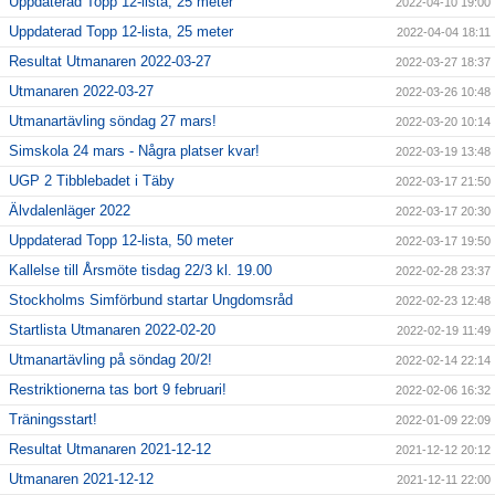
Uppdaterad Topp 12-lista, 25 meter
2022-04-10 19:00
Uppdaterad Topp 12-lista, 25 meter
2022-04-04 18:11
Resultat Utmanaren 2022-03-27
2022-03-27 18:37
Utmanaren 2022-03-27
2022-03-26 10:48
Utmanartävling söndag 27 mars!
2022-03-20 10:14
Simskola 24 mars - Några platser kvar!
2022-03-19 13:48
UGP 2 Tibblebadet i Täby
2022-03-17 21:50
Älvdalenläger 2022
2022-03-17 20:30
Uppdaterad Topp 12-lista, 50 meter
2022-03-17 19:50
Kallelse till Årsmöte tisdag 22/3 kl. 19.00
2022-02-28 23:37
Stockholms Simförbund startar Ungdomsråd
2022-02-23 12:48
Startlista Utmanaren 2022-02-20
2022-02-19 11:49
Utmanartävling på söndag 20/2!
2022-02-14 22:14
Restriktionerna tas bort 9 februari!
2022-02-06 16:32
Träningsstart!
2022-01-09 22:09
Resultat Utmanaren 2021-12-12
2021-12-12 20:12
Utmanaren 2021-12-12
2021-12-11 22:00