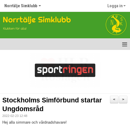
Norrtälje Simklubb
Logga in
Hem
Nyheter
Om klubben
Kontakt
Stockholms Simförbund startar
<
>
Topp Tolv
Ungdomsråd
2022-02-23 12:48
Anmälan till Simklubben
Hej alla simmare och vårdnadshavare!
Våra tävlingar