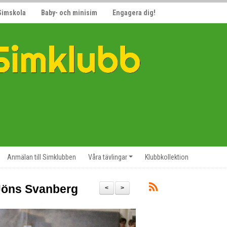
Simskola
Baby- och minisim
Engagera dig!
Anmälan till Simklubben
Våra tävlingar
Klubbkollektion
 Jöns Svanberg
<
>