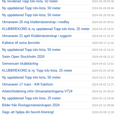
Ny reviderad Topp tolv-lista, 50 meter
2024-05-28 05:30
Ny uppdaterad Topp tolv-lista, 50 meter
2024-05-26 09:46
Ny uppdaterad Topp tolv-lista, 50 meter
2024-05-26 09:36
Utmanaren 26 maj klubbmästerskap i medley
2024-05-05 00:01
KLUBBREKORD & ny uppdaterad Topp tolv-lista, 25 meter
2024-04-29 19:31
Utmanaren 21 april Klubbmästerskap i ryggsim
2024-04-21 15:37
Kallelse till extra årsmöte
2024-04-17 11:42
Ny uppdaterad Topp tolv-lista, 50 meter
2024-04-15 19:10
Swim Open Stockholm 2024
2024-04-09 11:12
Gemensam klubbtävling
2024-04-02 12:01
KLUBBREKORD & ny Topp tolv-lista, 25 meter
2024-03-25 18:30
Ny uppdaterad Topp tolv-lista, 50 meter
2024-03-21 19:00
Utmanaren 17 mars - KM Fjärilsim
2024-03-02 12:37
Arbetsfördelning inför Utmanartävlingarna VT24
2024-02-20 09:20
Ny uppdaterad Topp tolv-lista, 25 meter
2024-02-13 18:40
Bilder från Roslagsmästerskapen 2024
2024-02-12 09:58
Dags att hjälpa din favorit-förening!
2024-02-09 11:28