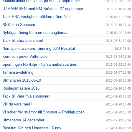
Klubbkollektionen visas på sön 27 september
2015-09-25 10:22
UTMANAREN med KM Bröstsim 27 september
2015-09-16 09:39
Tack ERA Fastighetsmäklare i Norrtälje!
2015-09-11 13:55
NSK 3:a i Seriesim
2015-09-10 17:12
Nybörjarträning för barn och ungdomar
2015-09-09 11:54
Tack till våra sponsorer!
2015-08-31 12:08
Norrtälje klassikern, Simning 30/8 Resultat
2015-08-31
Kom och prova Vattenpolo!
2015-08-24 23:26
Sportringen Norrtälje - Ny samarbetspartner!
2015-06-23 12:44
Terminsavslutning
2015-06-07 12:58
Utmanaren 2015-05-10
2015-05-10 17:29
Roslagsmästare 2015
2015-02-16 15:45
Tack till våra nya sponsorer!
2015-01-25 17:53
Vill du vara med?
2015-01-20 13:49
Vi söker fler stjärnor till Sponsor & Profilgruppen
2015-01-20 13:19
Utmanaren 14 december
2014-12-13 12:34
Resultat KM och Utmanare 16 nov
2014-11-16 20:59