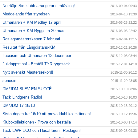
Norrtälje Simklubb arrangerar simtävling!
2016-09-04 00:43
Meddelande från styrelsen
2016-04-13 13:30
Utmanaren + KM Medley 17 april
2016-03-28 22:22
Utmanaren + KM Ryggsim 20 mars
2016-03-06 22:42
Roslagsmästerskapen 7 februari
2016-02-04 13:15
Resultat från Långdistans-KM
2015-12-21 20:26
Luciasim och Utmanaren 13 december
2015-12-03 08:44
Julklappstips! - Beställ TYR ryggsäck
2015-12-01 14:10
Nytt svenskt Mastersrekord!
2015-11-30 20:12
seriesim
2015-11-29 23:05
DM/JDM BLEV EN SUCCÈ
2015-10-19 08:06
Tack Lindgrens Radio!
2015-10-18 10:03
DM/JDM 17-18/10
2015-10-13 20:12
Sista dagen fre 16/10 att prova klubbkollektionen!
2015-10-12 19:36
Klubbkollektionen - Prova och beställa
2015-10-08 17:14
Tack EWF ECO och Husaffären i Roslagen!
2015-09-28 09:33