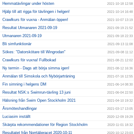
Hemmatävlingar under hösten
2021-10-18 12:58
Hjälp till att rigga för tävlingen i helgen!
2021-10-14 16:48
Crawlkurs för vuxna - Anmälan öppen!
2021-10-07 13:19
Resultat Utmanaren 2021-09-19
2021-09-19 21:52
Utmanaren 2021-09-19
2021-09-18 22:33
Bli simfunktionär
2021-09-13 11:08
Sökes: "Datorskötare till Wingrodan"
2021-09-08 11:12
Crawlkurs för vuxna! Fullbokad
2021-08-21 12:02
Ny termin - Dags att börja simma igen!
2021-08-12 16:36
Anmälan till Simskola och Nybörjarträning
2021-07-16 12:55
Fin simning i helgens DM
2021-06-14 08:30
Resultat NSK:s Swimrun-tävling 13 juni
2021-06-04 22:50
Hälsning från Swim Open Stockholm 2021
2021-04-10 19:32
Årsmöteshandlingar
2021-03-17 13:05
Luciasim inställt
2020-12-09 19:29
Skärpta rekommendationer för Region Stockholm
2020-11-01 18:32
Resultatet från Norrtäljeracet 2020-10-11
2020-10-12 23:03