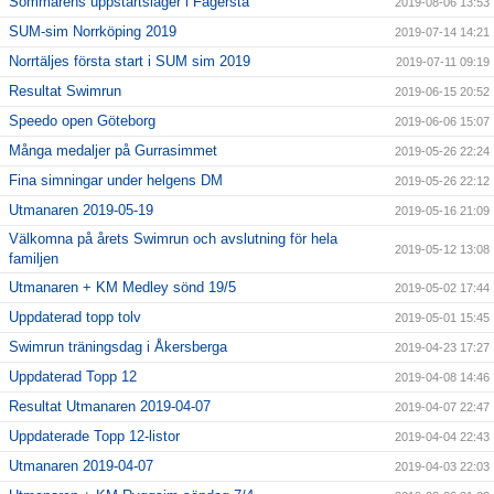
Sommarens uppstartsläger i Fagersta
2019-08-06 13:53
SUM-sim Norrköping 2019
2019-07-14 14:21
Norrtäljes första start i SUM sim 2019
2019-07-11 09:19
Resultat Swimrun
2019-06-15 20:52
Speedo open Göteborg
2019-06-06 15:07
Många medaljer på Gurrasimmet
2019-05-26 22:24
Fina simningar under helgens DM
2019-05-26 22:12
Utmanaren 2019-05-19
2019-05-16 21:09
Välkomna på årets Swimrun och avslutning för hela
2019-05-12 13:08
familjen
Utmanaren + KM Medley sönd 19/5
2019-05-02 17:44
Uppdaterad topp tolv
2019-05-01 15:45
Swimrun träningsdag i Åkersberga
2019-04-23 17:27
Uppdaterad Topp 12
2019-04-08 14:46
Resultat Utmanaren 2019-04-07
2019-04-07 22:47
Uppdaterade Topp 12-listor
2019-04-04 22:43
Utmanaren 2019-04-07
2019-04-03 22:03