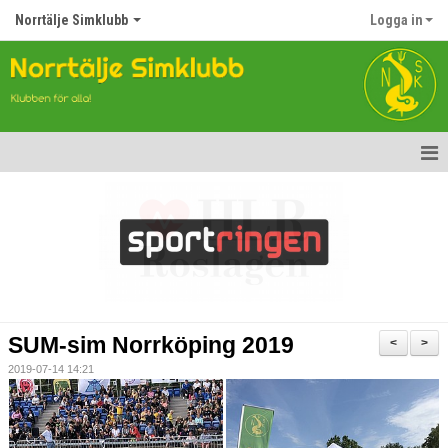
Norrtälje Simklubb
Logga in
Hem
Nyheter
Om klubben
Kontakt
SUM-sim Norrköping 2019
<
>
Topp Tolv
2019-07-14 14:21
Anmälan till Simklubben
Våra tävlingar