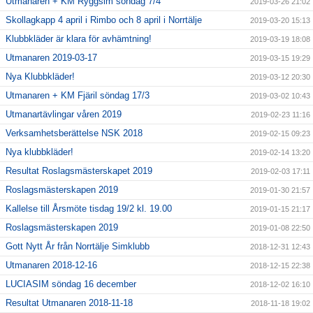
Utmanaren + KM Ryggsim söndag 7/4
2019-03-26 21:02
Skollagkapp 4 april i Rimbo och 8 april i Norrtälje
2019-03-20 15:13
Klubbkläder är klara för avhämtning!
2019-03-19 18:08
Utmanaren 2019-03-17
2019-03-15 19:29
Nya Klubbkläder!
2019-03-12 20:30
Utmanaren + KM Fjäril söndag 17/3
2019-03-02 10:43
Utmanartävlingar våren 2019
2019-02-23 11:16
Verksamhetsberättelse NSK 2018
2019-02-15 09:23
Nya klubbkläder!
2019-02-14 13:20
Resultat Roslagsmästerskapet 2019
2019-02-03 17:11
Roslagsmästerskapen 2019
2019-01-30 21:57
Kallelse till Årsmöte tisdag 19/2 kl. 19.00
2019-01-15 21:17
Roslagsmästerskapen 2019
2019-01-08 22:50
Gott Nytt År från Norrtälje Simklubb
2018-12-31 12:43
Utmanaren 2018-12-16
2018-12-15 22:38
LUCIASIM söndag 16 december
2018-12-02 16:10
Resultat Utmanaren 2018-11-18
2018-11-18 19:02