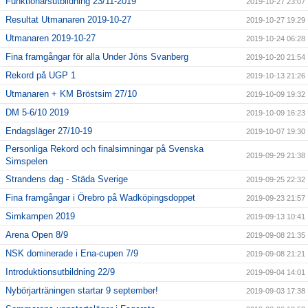
Funktionärsutbildning 23/11-2019
2019-10-27 23:07
Resultat Utmanaren 2019-10-27
2019-10-27 19:29
Utmanaren 2019-10-27
2019-10-24 06:28
Fina framgångar för alla Under Jöns Svanberg
2019-10-20 21:54
Rekord på UGP 1
2019-10-13 21:26
Utmanaren + KM Bröstsim 27/10
2019-10-09 19:32
DM 5-6/10 2019
2019-10-09 16:23
Endagsläger 27/10-19
2019-10-07 19:30
Personliga Rekord och finalsimningar på Svenska
2019-09-29 21:38
Simspelen
Strandens dag - Städa Sverige
2019-09-25 22:32
Fina framgångar i Örebro på Wadköpingsdoppet
2019-09-23 21:57
Simkampen 2019
2019-09-13 10:41
Arena Open 8/9
2019-09-08 21:35
NSK dominerade i Ena-cupen 7/9
2019-09-08 21:21
Introduktionsutbildning 22/9
2019-09-04 14:01
Nybörjarträningen startar 9 september!
2019-09-03 17:38