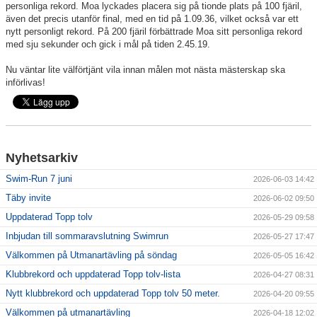
personliga rekord. Moa lyckades placera sig på tionde plats på 100 fjäril,
även det precis utanför final, med en tid på 1.09.36, vilket också var ett
nytt personligt rekord. På 200 fjäril förbättrade Moa sitt personliga rekord
med sju sekunder och gick i mål på tiden 2.45.19.
Nu väntar lite välförtjänt vila innan målen mot nästa mästerskap ska
införlivas!
Nyhetsarkiv
Swim-Run 7 juni
2026-06-03 14:42
Täby invite
2026-06-02 09:50
Uppdaterad Topp tolv
2026-05-29 09:58
Inbjudan till sommaravslutning Swimrun
2026-05-27 17:47
Välkommen på Utmanartävling på söndag
2026-05-05 16:42
Klubbrekord och uppdaterad Topp tolv-lista
2026-04-27 08:31
Nytt klubbrekord och uppdaterad Topp tolv 50 meter.
2026-04-20 09:55
Välkommen på utmanartävling
2026-04-18 12:02