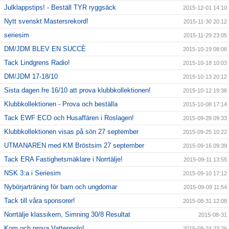
Julklappstips! - Beställ TYR ryggsäck
2015-12-01 14:10
Nytt svenskt Mastersrekord!
2015-11-30 20:12
seriesim
2015-11-29 23:05
DM/JDM BLEV EN SUCCÈ
2015-10-19 08:06
Tack Lindgrens Radio!
2015-10-18 10:03
DM/JDM 17-18/10
2015-10-13 20:12
Sista dagen fre 16/10 att prova klubbkollektionen!
2015-10-12 19:36
Klubbkollektionen - Prova och beställa
2015-10-08 17:14
Tack EWF ECO och Husaffären i Roslagen!
2015-09-28 09:33
Klubbkollektionen visas på sön 27 september
2015-09-25 10:22
UTMANAREN med KM Bröstsim 27 september
2015-09-16 09:39
Tack ERA Fastighetsmäklare i Norrtälje!
2015-09-11 13:55
NSK 3:a i Seriesim
2015-09-10 17:12
Nybörjarträning för barn och ungdomar
2015-09-09 11:54
Tack till våra sponsorer!
2015-08-31 12:08
Norrtälje klassikern, Simning 30/8 Resultat
2015-08-31
Kom och prova Vattenpolo!
2015-08-24 23:26