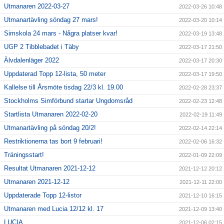
Utmanaren 2022-03-27
2022-03-26 10:48
Utmanartävling söndag 27 mars!
2022-03-20 10:14
Simskola 24 mars - Några platser kvar!
2022-03-19 13:48
UGP 2 Tibblebadet i Täby
2022-03-17 21:50
Älvdalenläger 2022
2022-03-17 20:30
Uppdaterad Topp 12-lista, 50 meter
2022-03-17 19:50
Kallelse till Årsmöte tisdag 22/3 kl. 19.00
2022-02-28 23:37
Stockholms Simförbund startar Ungdomsråd
2022-02-23 12:48
Startlista Utmanaren 2022-02-20
2022-02-19 11:49
Utmanartävling på söndag 20/2!
2022-02-14 22:14
Restriktionerna tas bort 9 februari!
2022-02-06 16:32
Träningsstart!
2022-01-09 22:09
Resultat Utmanaren 2021-12-12
2021-12-12 20:12
Utmanaren 2021-12-12
2021-12-11 22:00
Uppdaterade Topp 12-listor
2021-12-10 16:15
Utmanaren med Lucia 12/12 kl. 17
2021-12-09 13:40
LUCIA
2021-12-06 02:15