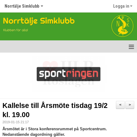
Norrtälje Simklubb
Logga in
Hem
Nyheter
Om klubben
Kontakt
Kallelse till Årsmöte tisdag 19/2
<
>
Topp Tolv
kl. 19.00
2019-01-15 21:17
Anmälan till Simklubben
Årsmötet är i Stora konferensrummet på Sportcentrum.
Nedanstående dagordning gäller.
Våra tävlingar