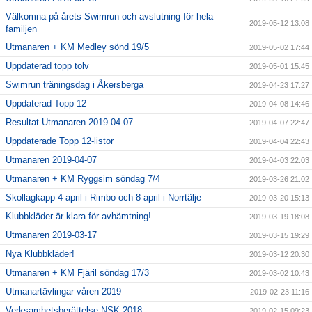
Välkomna på årets Swimrun och avslutning för hela
2019-05-12 13:08
familjen
Utmanaren + KM Medley sönd 19/5
2019-05-02 17:44
Uppdaterad topp tolv
2019-05-01 15:45
Swimrun träningsdag i Åkersberga
2019-04-23 17:27
Uppdaterad Topp 12
2019-04-08 14:46
Resultat Utmanaren 2019-04-07
2019-04-07 22:47
Uppdaterade Topp 12-listor
2019-04-04 22:43
Utmanaren 2019-04-07
2019-04-03 22:03
Utmanaren + KM Ryggsim söndag 7/4
2019-03-26 21:02
Skollagkapp 4 april i Rimbo och 8 april i Norrtälje
2019-03-20 15:13
Klubbkläder är klara för avhämtning!
2019-03-19 18:08
Utmanaren 2019-03-17
2019-03-15 19:29
Nya Klubbkläder!
2019-03-12 20:30
Utmanaren + KM Fjäril söndag 17/3
2019-03-02 10:43
Utmanartävlingar våren 2019
2019-02-23 11:16
Verksamhetsberättelse NSK 2018
2019-02-15 09:23