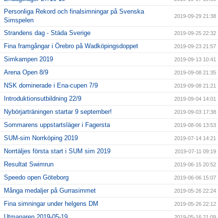
Personliga Rekord och finalsimningar på Svenska
2019-09-29 21:38
Simspelen
Strandens dag - Städa Sverige
2019-09-25 22:32
Fina framgångar i Örebro på Wadköpingsdoppet
2019-09-23 21:57
Simkampen 2019
2019-09-13 10:41
Arena Open 8/9
2019-09-08 21:35
NSK dominerade i Ena-cupen 7/9
2019-09-08 21:21
Introduktionsutbildning 22/9
2019-09-04 14:01
Nybörjarträningen startar 9 september!
2019-09-03 17:38
Sommarens uppstartsläger i Fagersta
2019-08-06 13:53
SUM-sim Norrköping 2019
2019-07-14 14:21
Norrtäljes första start i SUM sim 2019
2019-07-11 09:19
Resultat Swimrun
2019-06-15 20:52
Speedo open Göteborg
2019-06-06 15:07
Många medaljer på Gurrasimmet
2019-05-26 22:24
Fina simningar under helgens DM
2019-05-26 22:12
Utmanaren 2019-05-19
2019-05-16 21:09