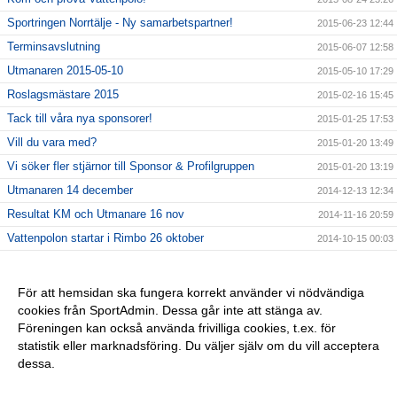
Sportringen Norrtälje - Ny samarbetspartner!
2015-06-23 12:44
Terminsavslutning
2015-06-07 12:58
Utmanaren 2015-05-10
2015-05-10 17:29
Roslagsmästare 2015
2015-02-16 15:45
Tack till våra nya sponsorer!
2015-01-25 17:53
Vill du vara med?
2015-01-20 13:49
Vi söker fler stjärnor till Sponsor & Profilgruppen
2015-01-20 13:19
Utmanaren 14 december
2014-12-13 12:34
Resultat KM och Utmanare 16 nov
2014-11-16 20:59
Vattenpolon startar i Rimbo 26 oktober
2014-10-15 00:03
6 NYA KLUBBREKORD I HELGEN!!
2014-10-06 23:24
Nybörjarträning i Norrtälje!
2014-09-11 13:09
För att hemsidan ska fungera korrekt använder vi nödvändiga
cookies från SportAdmin. Dessa går inte att stänga av.
Vi startar Vattenpolo i höst i form av Poolkampen.
2014-09-11 13:08
Föreningen kan också använda frivilliga cookies, t.ex. för
Vuxencrawl i Rimbo!
2014-09-11 13:00
statistik eller marknadsföring. Du väljer själv om du vill acceptera
dessa.
Anpassa dina val