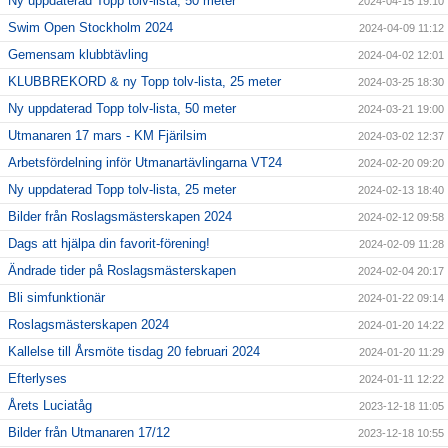
Ny uppdaterad Topp tolv-lista, 50 meter
2024-04-15 19:10
Swim Open Stockholm 2024
2024-04-09 11:12
Gemensam klubbtävling
2024-04-02 12:01
KLUBBREKORD & ny Topp tolv-lista, 25 meter
2024-03-25 18:30
Ny uppdaterad Topp tolv-lista, 50 meter
2024-03-21 19:00
Utmanaren 17 mars - KM Fjärilsim
2024-03-02 12:37
Arbetsfördelning inför Utmanartävlingarna VT24
2024-02-20 09:20
Ny uppdaterad Topp tolv-lista, 25 meter
2024-02-13 18:40
Bilder från Roslagsmästerskapen 2024
2024-02-12 09:58
Dags att hjälpa din favorit-förening!
2024-02-09 11:28
Ändrade tider på Roslagsmästerskapen
2024-02-04 20:17
Bli simfunktionär
2024-01-22 09:14
Roslagsmästerskapen 2024
2024-01-20 14:22
Kallelse till Årsmöte tisdag 20 februari 2024
2024-01-20 11:29
Efterlyses
2024-01-11 12:22
Årets Luciatåg
2023-12-18 11:05
Bilder från Utmanaren 17/12
2023-12-18 10:55