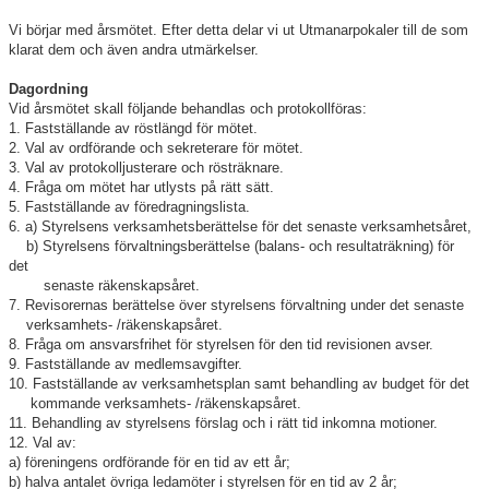
Vi börjar med årsmötet. Efter detta delar vi ut Utmanarpokaler till de som
Klubbkollektion
klarat dem och även andra utmärkelser.
Dagordning
Vid årsmötet skall följande behandlas och protokollföras:
1. Fastställande av röstlängd för mötet.
2. Val av ordförande och sekreterare för mötet.
3. Val av protokolljusterare och rösträknare.
4. Fråga om mötet har utlysts på rätt sätt.
5. Fastställande av föredragningslista.
6. a) Styrelsens verksamhetsberättelse för det senaste verksamhetsåret,
b) Styrelsens förvaltningsberättelse (balans- och resultaträkning) för
det
senaste räkenskapsåret.
7. Revisorernas berättelse över styrelsens förvaltning under det senaste
verksamhets- /räkenskapsåret.
8. Fråga om ansvarsfrihet för styrelsen för den tid revisionen avser.
9. Fastställande av medlemsavgifter.
10. Fastställande av verksamhetsplan samt behandling av budget för det
kommande verksamhets- /räkenskapsåret.
11. Behandling av styrelsens förslag och i rätt tid inkomna motioner.
12. Val av:
a) föreningens ordförande för en tid av ett år;
b) halva antalet övriga ledamöter i styrelsen för en tid av 2 år;