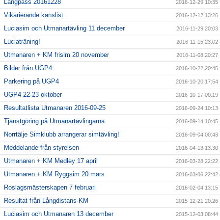
Långpass 20161228
2016-12-29 10:35
Vikarierande kanslist
2016-12-12 13:26
Luciasim och Utmanartävling 11 december
2016-11-29 20:03
Luciaträning!
2016-11-15 23:02
Utmanaren + KM frisim 20 november
2016-11-08 20:27
Bilder från UGP4
2016-10-22 20:45
Parkering på UGP4
2016-10-20 17:54
UGP4 22-23 oktober
2016-10-17 00:19
Resultatlista Utmanaren 2016-09-25
2016-09-24 10:13
Tjänstgöring på Utmanartävlingarna
2016-09-14 10:45
Norrtälje Simklubb arrangerar simtävling!
2016-09-04 00:43
Meddelande från styrelsen
2016-04-13 13:30
Utmanaren + KM Medley 17 april
2016-03-28 22:22
Utmanaren + KM Ryggsim 20 mars
2016-03-06 22:42
Roslagsmästerskapen 7 februari
2016-02-04 13:15
Resultat från Långdistans-KM
2015-12-21 20:26
Luciasim och Utmanaren 13 december
2015-12-03 08:44