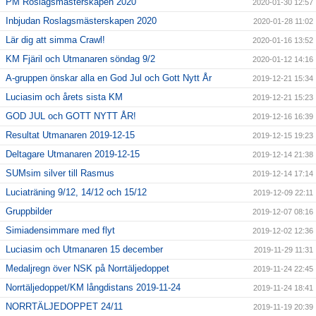
PM Roslagsmästerskapen 2020
2020-01-30 12:57
Inbjudan Roslagsmästerskapen 2020
2020-01-28 11:02
Lär dig att simma Crawl!
2020-01-16 13:52
KM Fjäril och Utmanaren söndag 9/2
2020-01-12 14:16
A-gruppen önskar alla en God Jul och Gott Nytt År
2019-12-21 15:34
Luciasim och årets sista KM
2019-12-21 15:23
GOD JUL och GOTT NYTT ÅR!
2019-12-16 16:39
Resultat Utmanaren 2019-12-15
2019-12-15 19:23
Deltagare Utmanaren 2019-12-15
2019-12-14 21:38
SUMsim silver till Rasmus
2019-12-14 17:14
Luciaträning 9/12, 14/12 och 15/12
2019-12-09 22:11
Gruppbilder
2019-12-07 08:16
Simiadensimmare med flyt
2019-12-02 12:36
Luciasim och Utmanaren 15 december
2019-11-29 11:31
Medaljregn över NSK på Norrtäljedoppet
2019-11-24 22:45
Norrtäljedoppet/KM långdistans 2019-11-24
2019-11-24 18:41
NORRTÄLJEDOPPET 24/11
2019-11-19 20:39