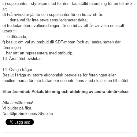
c) suppleanter i styrelsen med för dem fastställd turordning för en tid av 2
år;
d) två revisorer jämte och suppleanter för en tid av ett år.
I detta val får inte styrelsens ledamöter delta;
e) tre ledamöter i valberedningen för en tid av ett år, av vilka en skall
utses till
ordförande;
f) beslut om val av ombud till SDF-möten (och ev. andra möten där
föreningen
har rätt att representera med ombud);.
13. Årsmötet avslutas.
14. Övriga frågor
Beslut i fråga av större ekonomisk betydelse för föreningen eller
medlemmarna får inte fattas om den inte finns med i kallelsen till mötet.
Efter årsmötet: Pokalutdelning och utdelning av andra utmärkelser.
Alla är välkomna!
Vi bjuder på fika.
Norrtälje Simklubbs Styrelse