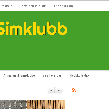
Simskola
Baby- och minisim
Engagera dig!
Anmälan till Simklubben
Våra tävlingar
Klubbkollektion
<
>