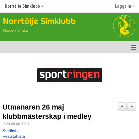
Norrtälje Simklubb
Logga in
Hem
Nyheter
Om klubben
Kontakt
Utmanaren 26 maj
<
>
Topp Tolv
klubbmästerskap i medley
2024-05-05 00:01
Anmälan till Simklubben
Startlista
Resultatlista
Våra tävlingar