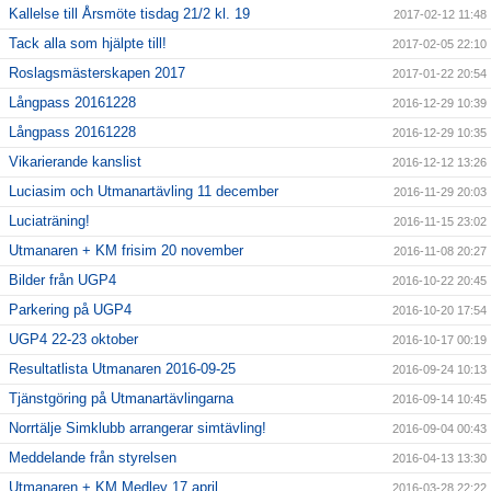
Kallelse till Årsmöte tisdag 21/2 kl. 19
2017-02-12 11:48
Tack alla som hjälpte till!
2017-02-05 22:10
Roslagsmästerskapen 2017
2017-01-22 20:54
Långpass 20161228
2016-12-29 10:39
Långpass 20161228
2016-12-29 10:35
Vikarierande kanslist
2016-12-12 13:26
Luciasim och Utmanartävling 11 december
2016-11-29 20:03
Luciaträning!
2016-11-15 23:02
Utmanaren + KM frisim 20 november
2016-11-08 20:27
Bilder från UGP4
2016-10-22 20:45
Parkering på UGP4
2016-10-20 17:54
UGP4 22-23 oktober
2016-10-17 00:19
Resultatlista Utmanaren 2016-09-25
2016-09-24 10:13
Tjänstgöring på Utmanartävlingarna
2016-09-14 10:45
Norrtälje Simklubb arrangerar simtävling!
2016-09-04 00:43
Meddelande från styrelsen
2016-04-13 13:30
Utmanaren + KM Medley 17 april
2016-03-28 22:22