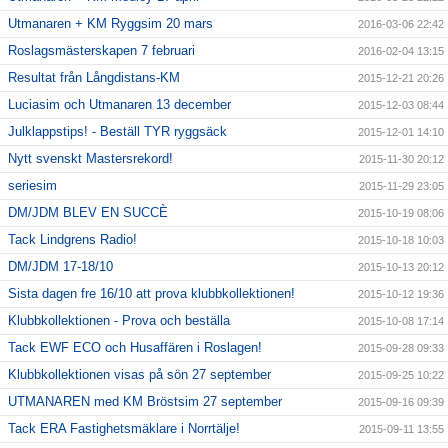
Utmanaren + KM Ryggsim 20 mars
2016-03-06 22:42
Roslagsmästerskapen 7 februari
2016-02-04 13:15
Resultat från Långdistans-KM
2015-12-21 20:26
Luciasim och Utmanaren 13 december
2015-12-03 08:44
Julklappstips! - Beställ TYR ryggsäck
2015-12-01 14:10
Nytt svenskt Mastersrekord!
2015-11-30 20:12
seriesim
2015-11-29 23:05
DM/JDM BLEV EN SUCCÈ
2015-10-19 08:06
Tack Lindgrens Radio!
2015-10-18 10:03
DM/JDM 17-18/10
2015-10-13 20:12
Sista dagen fre 16/10 att prova klubbkollektionen!
2015-10-12 19:36
Klubbkollektionen - Prova och beställa
2015-10-08 17:14
Tack EWF ECO och Husaffären i Roslagen!
2015-09-28 09:33
Klubbkollektionen visas på sön 27 september
2015-09-25 10:22
UTMANAREN med KM Bröstsim 27 september
2015-09-16 09:39
Tack ERA Fastighetsmäklare i Norrtälje!
2015-09-11 13:55