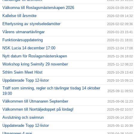
Välkomna till Roslagsmästerskapen 2026
2026-03-09 09:27
Kallelse till årsmöte
2026-02-09 14:32
Efterlysning av styrelseledamöter
2026-02-02 09:36
Vårens utmanartävlingar
2026-01-23 15:41
Funktionärsuppdatering
2026-01-21 18:01
NSK Lucia 14 december 17:00
2025-12-04 17:08
Nytt datum för Roslagsmästerskapen
2025-11-26 18:02
Workshop kring Swimify 29 november
2025-11-12 08:22
Sthlm Swim Meet Höst
2025-10-29 13:43
Uppdaterade Topp 12-listor
2025-10-15 09:13
Träff som simning, regler och tävlingar tisdag 14 oktober
2025-09-11 09:53
19:00
Välkommen till Utmanaren September
2025-09-06 11:23
Välkommen till Norrtäljedoppet på lördag!
2025-09-02 10:57
Avslutning och swimrun
2025-06-14 20:07
Uppdaterade Topp 12-listor
2025-05-11 20:39
Utmanaren 4 maj
2025-04-28 10:01