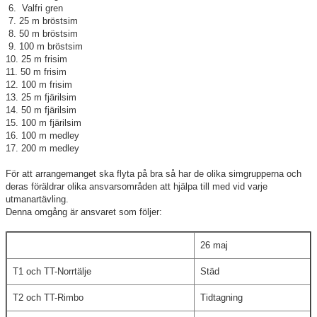
6. Valfri gren
7. 25 m bröstsim
8. 50 m bröstsim
9. 100 m bröstsim
10. 25 m frisim
11. 50 m frisim
12. 100 m frisim
13. 25 m fjärilsim
14. 50 m fjärilsim
15. 100 m fjärilsim
16. 100 m medley
17. 200 m medley
För att arrangemanget ska flyta på bra så har de olika simgrupperna och
deras föräldrar olika ansvarsområden att hjälpa till med vid varje
utmanartävling.
Denna omgång är ansvaret som följer:
26 maj
T1 och TT-Norrtälje
Städ
T2 och TT-Rimbo
Tidtagning