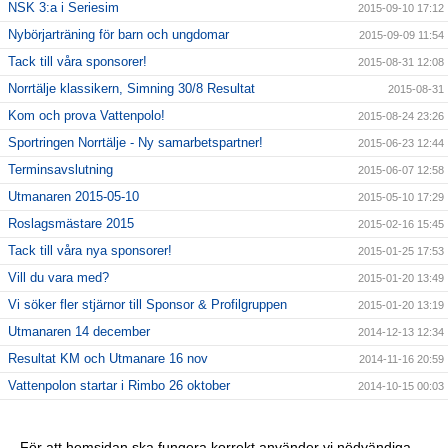
NSK 3:a i Seriesim
2015-09-10 17:12
Nybörjarträning för barn och ungdomar
2015-09-09 11:54
Tack till våra sponsorer!
2015-08-31 12:08
Norrtälje klassikern, Simning 30/8 Resultat
2015-08-31
Kom och prova Vattenpolo!
2015-08-24 23:26
Sportringen Norrtälje - Ny samarbetspartner!
2015-06-23 12:44
Terminsavslutning
2015-06-07 12:58
Utmanaren 2015-05-10
2015-05-10 17:29
Roslagsmästare 2015
2015-02-16 15:45
Tack till våra nya sponsorer!
2015-01-25 17:53
Vill du vara med?
2015-01-20 13:49
Vi söker fler stjärnor till Sponsor & Profilgruppen
2015-01-20 13:19
Utmanaren 14 december
2014-12-13 12:34
Resultat KM och Utmanare 16 nov
2014-11-16 20:59
Vattenpolon startar i Rimbo 26 oktober
2014-10-15 00:03
6 NYA KLUBBREKORD I HELGEN!!
2014-10-06 23:24
Nybörjarträning i Norrtälje!
2014-09-11 13:09
För att hemsidan ska fungera korrekt använder vi nödvändiga