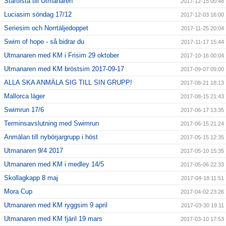
Startlista till Utmanaren
2017-12-15 00:48
Luciasim söndag 17/12
2017-12-03 16:00
Seriesim och Norrtäljedoppet
2017-11-25 20:04
Swim of hope - så bidrar du
2017-11-17 15:44
Utmanaren med KM i Frisim 29 oktober
2017-10-16 00:04
Utmanaren med KM bröstsim 2017-09-17
2017-09-07 09:00
ALLA SKA ANMÄLA SIG TILL SIN GRUPP!
2017-08-21 18:13
Mallorca läger
2017-08-15 21:43
Swimrun 17/6
2017-06-17 13:35
Terminsavslutning med Swimrun
2017-06-15 21:24
Anmälan till nybörjargrupp i höst
2017-05-15 12:35
Utmanaren 9/4 2017
2017-05-10 15:35
Utmanaren med KM i medley 14/5
2017-05-06 22:33
Skollagkapp 8 maj
2017-04-18 11:51
Mora Cup
2017-04-02 23:26
Utmanaren med KM ryggsim 9 april
2017-03-30 19:11
Utmanaren med KM fjäril 19 mars
2017-03-10 17:53