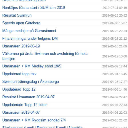
2019-07-14 14:21
Norrtäljes första start i SUM sim 2019
2019-07-11 09:19
Resultat Swimrun
2019-06-15 20:52
Speedo open Göteborg
2019-06-06 15:07
Många medaljer på Gurrasimmet
2019-05-26 22:24
Fina simningar under helgens DM
2019-05-26 22:12
Utmanaren 2019-05-19
2019-05-16 21:09
Välkomna på årets Swimrun och avslutning för hela
2019-05-12 13:08
familjen
Utmanaren + KM Medley sönd 19/5
2019-05-02 17:44
Uppdaterad topp tolv
2019-05-01 15:45
Swimrun träningsdag i Åkersberga
2019-04-23 17:27
Uppdaterad Topp 12
2019-04-08 14:46
Resultat Utmanaren 2019-04-07
2019-04-07 22:47
Uppdaterade Topp 12-listor
2019-04-04 22:43
Utmanaren 2019-04-07
2019-04-03 22:03
Utmanaren + KM Ryggsim söndag 7/4
2019-03-26 21:02
Skollagkapp 4 april i Rimbo och 8 april i Norrtälje