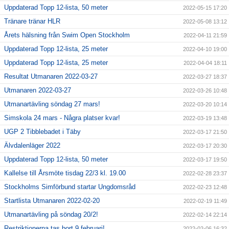
Uppdaterad Topp 12-lista, 50 meter
2022-05-15 17:20
Tränare tränar HLR
2022-05-08 13:12
Årets hälsning från Swim Open Stockholm
2022-04-11 21:59
Uppdaterad Topp 12-lista, 25 meter
2022-04-10 19:00
Uppdaterad Topp 12-lista, 25 meter
2022-04-04 18:11
Resultat Utmanaren 2022-03-27
2022-03-27 18:37
Utmanaren 2022-03-27
2022-03-26 10:48
Utmanartävling söndag 27 mars!
2022-03-20 10:14
Simskola 24 mars - Några platser kvar!
2022-03-19 13:48
UGP 2 Tibblebadet i Täby
2022-03-17 21:50
Älvdalenläger 2022
2022-03-17 20:30
Uppdaterad Topp 12-lista, 50 meter
2022-03-17 19:50
Kallelse till Årsmöte tisdag 22/3 kl. 19.00
2022-02-28 23:37
Stockholms Simförbund startar Ungdomsråd
2022-02-23 12:48
Startlista Utmanaren 2022-02-20
2022-02-19 11:49
Utmanartävling på söndag 20/2!
2022-02-14 22:14
Restriktionerna tas bort 9 februari!
2022-02-06 16:32