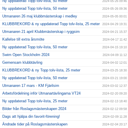
Ny uppdaterad Topp tolv-lista, 50 meter
2024-05-26 09:46
Ny uppdaterad Topp tolv-lista, 50 meter
2024-05-26 09:36
Utmanaren 26 maj klubbmästerskap i medley
2024-05-05 00:01
KLUBBREKORD & ny uppdaterad Topp tolv-lista, 25 meter
2024-04-29 19:31
Utmanaren 21 april Klubbmästerskap i ryggsim
2024-04-21 15:37
Kallelse till extra årsmöte
2024-04-17 11:42
Ny uppdaterad Topp tolv-lista, 50 meter
2024-04-15 19:10
Swim Open Stockholm 2024
2024-04-09 11:12
Gemensam klubbtävling
2024-04-02 12:01
KLUBBREKORD & ny Topp tolv-lista, 25 meter
2024-03-25 18:30
Ny uppdaterad Topp tolv-lista, 50 meter
2024-03-21 19:00
Utmanaren 17 mars - KM Fjärilsim
2024-03-02 12:37
Arbetsfördelning inför Utmanartävlingarna VT24
2024-02-20 09:20
Ny uppdaterad Topp tolv-lista, 25 meter
2024-02-13 18:40
Bilder från Roslagsmästerskapen 2024
2024-02-12 09:58
Dags att hjälpa din favorit-förening!
2024-02-09 11:28
Ändrade tider på Roslagsmästerskapen
2024-02-04 20:17