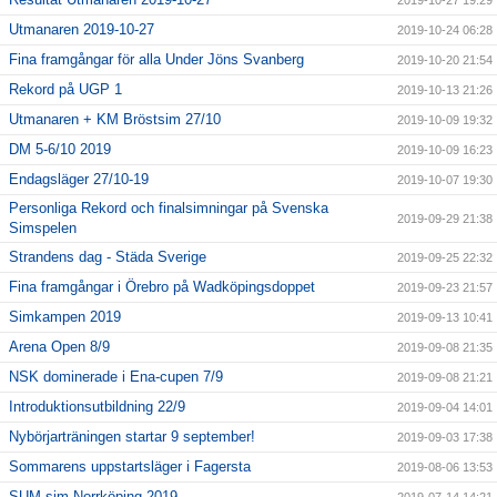
2019-10-27 19:29
Utmanaren 2019-10-27
2019-10-24 06:28
Fina framgångar för alla Under Jöns Svanberg
2019-10-20 21:54
Rekord på UGP 1
2019-10-13 21:26
Utmanaren + KM Bröstsim 27/10
2019-10-09 19:32
DM 5-6/10 2019
2019-10-09 16:23
Endagsläger 27/10-19
2019-10-07 19:30
Personliga Rekord och finalsimningar på Svenska
2019-09-29 21:38
Simspelen
Strandens dag - Städa Sverige
2019-09-25 22:32
Fina framgångar i Örebro på Wadköpingsdoppet
2019-09-23 21:57
Simkampen 2019
2019-09-13 10:41
Arena Open 8/9
2019-09-08 21:35
NSK dominerade i Ena-cupen 7/9
2019-09-08 21:21
Introduktionsutbildning 22/9
2019-09-04 14:01
Nybörjarträningen startar 9 september!
2019-09-03 17:38
Sommarens uppstartsläger i Fagersta
2019-08-06 13:53
SUM-sim Norrköping 2019