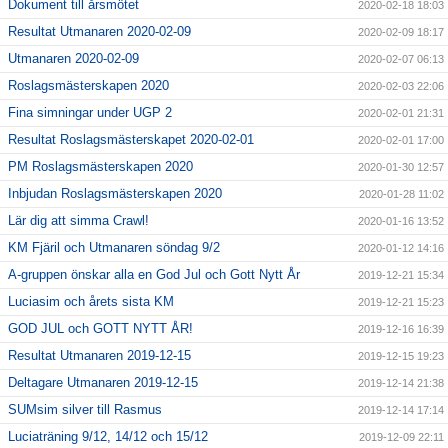
Dokument till årsmötet
2020-02-18 18:03
Resultat Utmanaren 2020-02-09
2020-02-09 18:17
Utmanaren 2020-02-09
2020-02-07 06:13
Roslagsmästerskapen 2020
2020-02-03 22:06
Fina simningar under UGP 2
2020-02-01 21:31
Resultat Roslagsmästerskapet 2020-02-01
2020-02-01 17:00
PM Roslagsmästerskapen 2020
2020-01-30 12:57
Inbjudan Roslagsmästerskapen 2020
2020-01-28 11:02
Lär dig att simma Crawl!
2020-01-16 13:52
KM Fjäril och Utmanaren söndag 9/2
2020-01-12 14:16
A-gruppen önskar alla en God Jul och Gott Nytt År
2019-12-21 15:34
Luciasim och årets sista KM
2019-12-21 15:23
GOD JUL och GOTT NYTT ÅR!
2019-12-16 16:39
Resultat Utmanaren 2019-12-15
2019-12-15 19:23
Deltagare Utmanaren 2019-12-15
2019-12-14 21:38
SUMsim silver till Rasmus
2019-12-14 17:14
Luciaträning 9/12, 14/12 och 15/12
2019-12-09 22:11