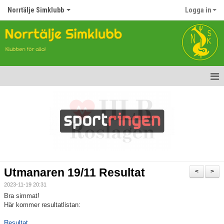
Norrtälje Simklubb
Logga in
Hem
Nyheter
Om klubben
Kontakt
Utmanaren 19/11 Resultat
<
>
Topp Tolv
2023-11-19 20:31
Bra simmat!
Anmälan till Simklubben
Här kommer resultatlistan:
Resultat
Våra tävlingar