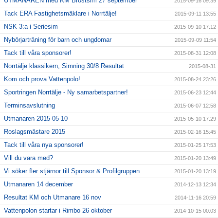
UTMANAREN med KM Bröstsim 27 september
2015-09-16 09:39
Tack ERA Fastighetsmäklare i Norrtälje!
2015-09-11 13:55
NSK 3:a i Seriesim
2015-09-10 17:12
Nybörjarträning för barn och ungdomar
2015-09-09 11:54
Tack till våra sponsorer!
2015-08-31 12:08
Norrtälje klassikern, Simning 30/8 Resultat
2015-08-31
Kom och prova Vattenpolo!
2015-08-24 23:26
Sportringen Norrtälje - Ny samarbetspartner!
2015-06-23 12:44
Terminsavslutning
2015-06-07 12:58
Utmanaren 2015-05-10
2015-05-10 17:29
Roslagsmästare 2015
2015-02-16 15:45
Tack till våra nya sponsorer!
2015-01-25 17:53
Vill du vara med?
2015-01-20 13:49
Vi söker fler stjärnor till Sponsor & Profilgruppen
2015-01-20 13:19
Utmanaren 14 december
2014-12-13 12:34
Resultat KM och Utmanare 16 nov
2014-11-16 20:59
Vattenpolon startar i Rimbo 26 oktober
2014-10-15 00:03