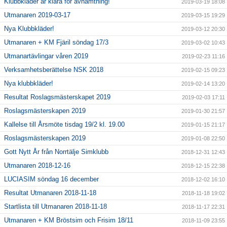
Klubbkläder är klara för avhämtning!
2019-03-19 18:08
Utmanaren 2019-03-17
2019-03-15 19:29
Nya Klubbkläder!
2019-03-12 20:30
Utmanaren + KM Fjäril söndag 17/3
2019-03-02 10:43
Utmanartävlingar våren 2019
2019-02-23 11:16
Verksamhetsberättelse NSK 2018
2019-02-15 09:23
Nya klubbkläder!
2019-02-14 13:20
Resultat Roslagsmästerskapet 2019
2019-02-03 17:11
Roslagsmästerskapen 2019
2019-01-30 21:57
Kallelse till Årsmöte tisdag 19/2 kl. 19.00
2019-01-15 21:17
Roslagsmästerskapen 2019
2019-01-08 22:50
Gott Nytt År från Norrtälje Simklubb
2018-12-31 12:43
Utmanaren 2018-12-16
2018-12-15 22:38
LUCIASIM söndag 16 december
2018-12-02 16:10
Resultat Utmanaren 2018-11-18
2018-11-18 19:02
Startlista till Utmanaren 2018-11-18
2018-11-17 22:31
Utmanaren + KM Bröstsim och Frisim 18/11
2018-11-09 23:55