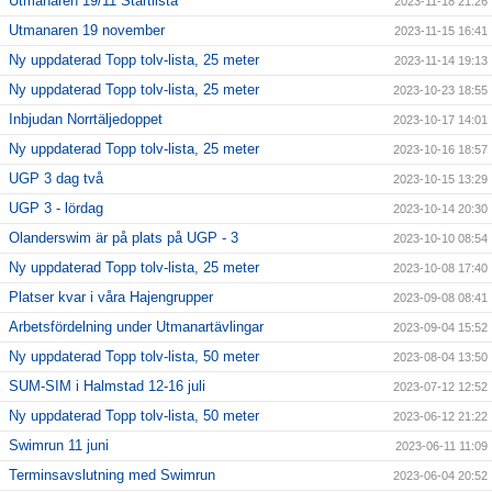
Utmanaren 19/11 Startlista
2023-11-18 21:26
Utmanaren 19 november
2023-11-15 16:41
Ny uppdaterad Topp tolv-lista, 25 meter
2023-11-14 19:13
Ny uppdaterad Topp tolv-lista, 25 meter
2023-10-23 18:55
Inbjudan Norrtäljedoppet
2023-10-17 14:01
Ny uppdaterad Topp tolv-lista, 25 meter
2023-10-16 18:57
UGP 3 dag två
2023-10-15 13:29
UGP 3 - lördag
2023-10-14 20:30
Olanderswim är på plats på UGP - 3
2023-10-10 08:54
Ny uppdaterad Topp tolv-lista, 25 meter
2023-10-08 17:40
Platser kvar i våra Hajengrupper
2023-09-08 08:41
Arbetsfördelning under Utmanartävlingar
2023-09-04 15:52
Ny uppdaterad Topp tolv-lista, 50 meter
2023-08-04 13:50
SUM-SIM i Halmstad 12-16 juli
2023-07-12 12:52
Ny uppdaterad Topp tolv-lista, 50 meter
2023-06-12 21:22
Swimrun 11 juni
2023-06-11 11:09
Terminsavslutning med Swimrun
2023-06-04 20:52