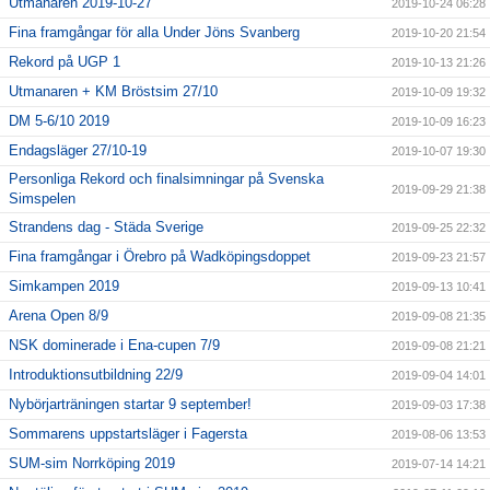
Utmanaren 2019-10-27
2019-10-24 06:28
Fina framgångar för alla Under Jöns Svanberg
2019-10-20 21:54
Rekord på UGP 1
2019-10-13 21:26
Utmanaren + KM Bröstsim 27/10
2019-10-09 19:32
DM 5-6/10 2019
2019-10-09 16:23
Endagsläger 27/10-19
2019-10-07 19:30
Personliga Rekord och finalsimningar på Svenska
2019-09-29 21:38
Simspelen
Strandens dag - Städa Sverige
2019-09-25 22:32
Fina framgångar i Örebro på Wadköpingsdoppet
2019-09-23 21:57
Simkampen 2019
2019-09-13 10:41
Arena Open 8/9
2019-09-08 21:35
NSK dominerade i Ena-cupen 7/9
2019-09-08 21:21
Introduktionsutbildning 22/9
2019-09-04 14:01
Nybörjarträningen startar 9 september!
2019-09-03 17:38
Sommarens uppstartsläger i Fagersta
2019-08-06 13:53
SUM-sim Norrköping 2019
2019-07-14 14:21