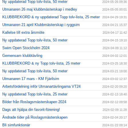
Ny uppdaterad Topp tolv-lista, 50 meter
2024-05-26 09:36
Utmanaren 26 maj klubbmästerskap i medley
2024-05-05 00:01
KLUBBREKORD & ny uppdaterad Topp tolv-lista, 25 meter
2024-04-29 19:31
Utmanaren 21 april Klubbmästerskap i ryggsim
2024-04-21 15:37
Kallelse till extra årsmöte
2024-04-17 11:42
Ny uppdaterad Topp tolv-lista, 50 meter
2024-04-15 19:10
Swim Open Stockholm 2024
2024-04-09 11:12
Gemensam klubbtävling
2024-04-02 12:01
KLUBBREKORD & ny Topp tolv-lista, 25 meter
2024-03-25 18:30
Ny uppdaterad Topp tolv-lista, 50 meter
2024-03-21 19:00
Utmanaren 17 mars - KM Fjärilsim
2024-03-02 12:37
Arbetsfördelning inför Utmanartävlingarna VT24
2024-02-20 09:20
Ny uppdaterad Topp tolv-lista, 25 meter
2024-02-13 18:40
Bilder från Roslagsmästerskapen 2024
2024-02-12 09:58
Dags att hjälpa din favorit-förening!
2024-02-09 11:28
Ändrade tider på Roslagsmästerskapen
2024-02-04 20:17
Bli simfunktionär
2024-01-22 09:14