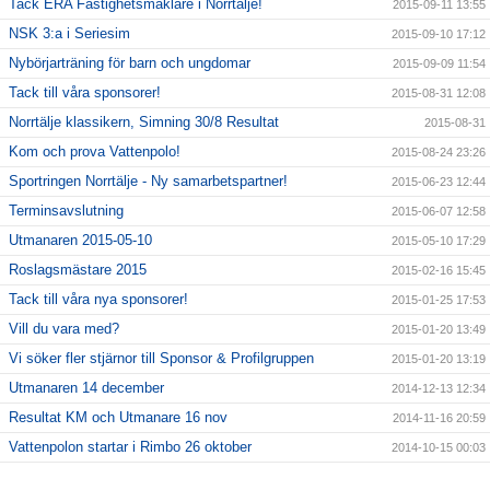
Tack ERA Fastighetsmäklare i Norrtälje!
2015-09-11 13:55
NSK 3:a i Seriesim
2015-09-10 17:12
Nybörjarträning för barn och ungdomar
2015-09-09 11:54
Tack till våra sponsorer!
2015-08-31 12:08
Norrtälje klassikern, Simning 30/8 Resultat
2015-08-31
Kom och prova Vattenpolo!
2015-08-24 23:26
Sportringen Norrtälje - Ny samarbetspartner!
2015-06-23 12:44
Terminsavslutning
2015-06-07 12:58
Utmanaren 2015-05-10
2015-05-10 17:29
Roslagsmästare 2015
2015-02-16 15:45
Tack till våra nya sponsorer!
2015-01-25 17:53
Vill du vara med?
2015-01-20 13:49
Vi söker fler stjärnor till Sponsor & Profilgruppen
2015-01-20 13:19
Utmanaren 14 december
2014-12-13 12:34
Resultat KM och Utmanare 16 nov
2014-11-16 20:59
Vattenpolon startar i Rimbo 26 oktober
2014-10-15 00:03
6 NYA KLUBBREKORD I HELGEN!!
2014-10-06 23:24