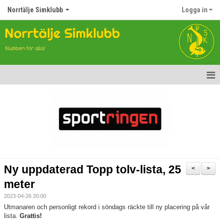
Norrtälje Simklubb
Logga in
Hem
Nyheter
Om klubben
Kontakt
Ny uppdaterad Topp tolv-lista, 25
<
>
Topp Tolv
meter
2023-04-26 20:00
Anmälan till Simklubben
Utmanaren och personligt rekord i söndags räckte till ny placering på vår
lista.
Grattis!
Våra tävlingar