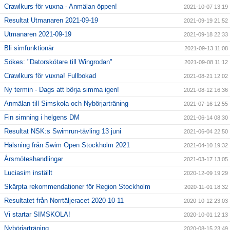
Crawlkurs för vuxna - Anmälan öppen!
2021-10-07 13:19
Resultat Utmanaren 2021-09-19
2021-09-19 21:52
Utmanaren 2021-09-19
2021-09-18 22:33
Bli simfunktionär
2021-09-13 11:08
Sökes: "Datorskötare till Wingrodan"
2021-09-08 11:12
Crawlkurs för vuxna! Fullbokad
2021-08-21 12:02
Ny termin - Dags att börja simma igen!
2021-08-12 16:36
Anmälan till Simskola och Nybörjarträning
2021-07-16 12:55
Fin simning i helgens DM
2021-06-14 08:30
Resultat NSK:s Swimrun-tävling 13 juni
2021-06-04 22:50
Hälsning från Swim Open Stockholm 2021
2021-04-10 19:32
Årsmöteshandlingar
2021-03-17 13:05
Luciasim inställt
2020-12-09 19:29
Skärpta rekommendationer för Region Stockholm
2020-11-01 18:32
Resultatet från Norrtäljeracet 2020-10-11
2020-10-12 23:03
Vi startar SIMSKOLA!
2020-10-01 12:13
Nybörjarträning
2020-08-15 23:49