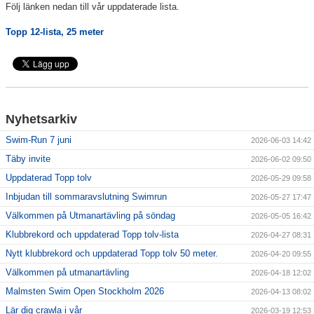
Följ länken nedan till vår uppdaterade lista.
Klubbkollektion
Topp 12-lista, 25 meter
Nyhetsarkiv
Swim-Run 7 juni
2026-06-03 14:42
Täby invite
2026-06-02 09:50
Uppdaterad Topp tolv
2026-05-29 09:58
Inbjudan till sommaravslutning Swimrun
2026-05-27 17:47
Välkommen på Utmanartävling på söndag
2026-05-05 16:42
Klubbrekord och uppdaterad Topp tolv-lista
2026-04-27 08:31
Nytt klubbrekord och uppdaterad Topp tolv 50 meter.
2026-04-20 09:55
Välkommen på utmanartävling
2026-04-18 12:02
Malmsten Swim Open Stockholm 2026
2026-04-13 08:02
Lär dig crawla i vår
2026-03-19 12:53