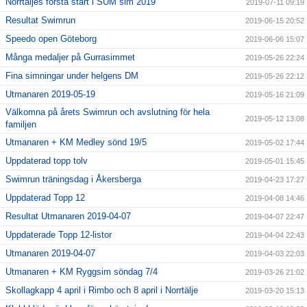
Norrtäljes första start i SUM sim 2019
2019-07-11 09:19
Resultat Swimrun
2019-06-15 20:52
Speedo open Göteborg
2019-06-06 15:07
Många medaljer på Gurrasimmet
2019-05-26 22:24
Fina simningar under helgens DM
2019-05-26 22:12
Utmanaren 2019-05-19
2019-05-16 21:09
Välkomna på årets Swimrun och avslutning för hela
2019-05-12 13:08
familjen
Utmanaren + KM Medley sönd 19/5
2019-05-02 17:44
Uppdaterad topp tolv
2019-05-01 15:45
Swimrun träningsdag i Åkersberga
2019-04-23 17:27
Uppdaterad Topp 12
2019-04-08 14:46
Resultat Utmanaren 2019-04-07
2019-04-07 22:47
Uppdaterade Topp 12-listor
2019-04-04 22:43
Utmanaren 2019-04-07
2019-04-03 22:03
Utmanaren + KM Ryggsim söndag 7/4
2019-03-26 21:02
Skollagkapp 4 april i Rimbo och 8 april i Norrtälje
2019-03-20 15:13