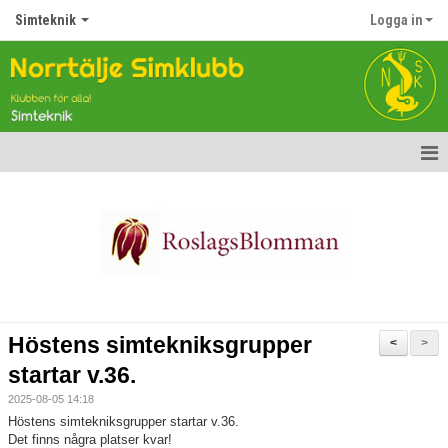
Simteknik
Logga in
Hem
Nyheter
Barn- och ungdomsgrupper
Crawlkurser för vuxna
Höstens simtekniksgrupper
<
>
Dokument
startar v.36.
2025-08-05 14:18
Kontakt
Höstens simtekniksgrupper startar v.36.
Det finns några platser kvar!