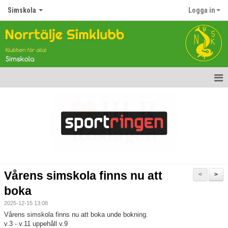
Simskola
Logga in
Hem
Nyheter
Simskolans grupper
Kontakt
Vårens simskola finns nu att
<
>
boka
2025-12-15 13:08
Vårens simskola finns nu att boka unde bokning.
v.3 - v.11 uppehåll v.9