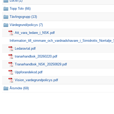
Funktionärer
Lucia (1)
Topp Tolv (66)
Dokument
Tävlingsgrupp (13)
Kontakt
Värdegrund/policys (7)
Topp Tolv
Att_vara_ledare_i_NSK.pdf
Information_till_simmare_och_vardnadshavare_i_Simidrotts_Norrtalje_
Anmälan till Simklubben
Ledaravtal.pdf
Våra tävlingar
tranarhandbok_20260220.pdf
Tranarhandbok_NSK_20250829.pdf
Klubbkollektion
Uppforandekod.pdf
Vision_vardegrundpolicys.pdf
Årsmöte (69)