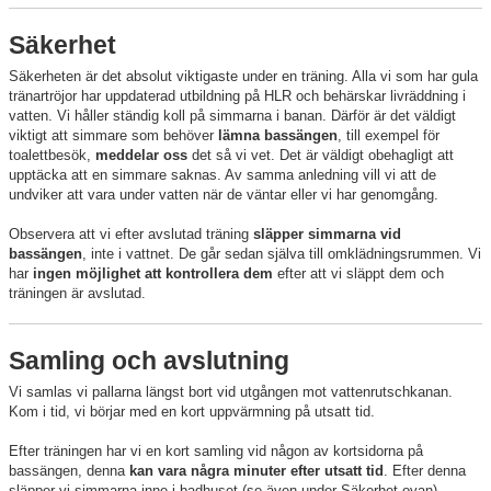
Säkerhet
Säkerheten är det absolut viktigaste under en träning. Alla vi som har gula
tränartröjor har uppdaterad utbildning på HLR och behärskar livräddning i
vatten. Vi håller ständig koll på simmarna i banan. Därför är det väldigt
viktigt att simmare som behöver
lämna bassängen
, till exempel för
toalettbesök,
meddelar oss
det så vi vet. Det är väldigt obehagligt att
upptäcka att en simmare saknas. Av samma anledning vill vi att de
undviker att vara under vatten när de väntar eller vi har genomgång.
Observera att vi efter avslutad träning
släpper simmarna vid
bassängen
, inte i vattnet. De går sedan själva till omklädningsrummen. Vi
har
ingen möjlighet att kontrollera dem
efter att vi släppt dem och
träningen är avslutad.
Samling och avslutning
Vi samlas vi pallarna längst bort vid utgången mot vattenrutschkanan.
Kom i tid, vi börjar med en kort uppvärmning på utsatt tid.
Efter träningen har vi en kort samling vid någon av kortsidorna på
bassängen, denna
kan vara några minuter efter utsatt tid
. Efter denna
släpper vi simmarna inne i badhuset (se även under Säkerhet ovan).