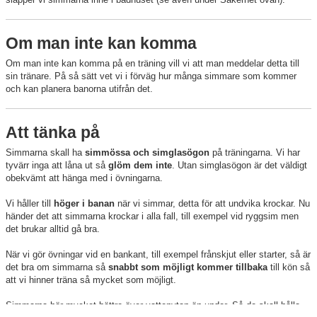
Om man inte kan komma
Om man inte kan komma på en träning vill vi att man meddelar detta till
sin tränare. På så sätt vet vi i förväg hur många simmare som kommer
och kan planera banorna utifrån det.
Att tänka på
Simmarna skall ha
simmössa och simglasögon
på träningarna. Vi har
tyvärr inga att låna ut så
glöm dem inte
. Utan simglasögon är det väldigt
obekvämt att hänga med i övningarna.
Vi håller till
höger i banan
när vi simmar, detta för att undvika krockar. Nu
händer det att simmarna krockar i alla fall, till exempel vid ryggsim men
det brukar alltid gå bra.
När vi gör övningar vid en bankant, till exempel frånskjut eller starter, så är
det bra om simmarna så
snabbt som möjligt kommer tillbaka
till kön så
att vi hinner träna så mycket som möjligt.
Simmarna hör mycket bättre över vattenytan än under. Så de skall hålla